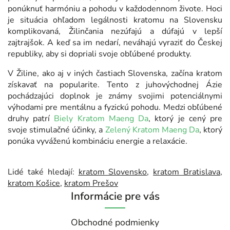
ponúknuť harmóniu a pohodu v každodennom živote. Hoci
je situácia ohľadom legálnosti kratomu na Slovensku
komplikovaná, Žilinčania nezúfajú a dúfajú v lepší
zajtrajšok. A keď sa im nedarí, neváhajú vyraziť do Českej
republiky, aby si dopriali svoje obľúbené produkty.
V Žiline, ako aj v iných častiach Slovenska, začína kratom
získavať na popularite. Tento z juhovýchodnej Ázie
pochádzajúci doplnok je známy svojimi potenciálnymi
výhodami pre mentálnu a fyzickú pohodu. Medzi obľúbené
druhy patrí
Biely Kratom Maeng Da
, ktorý je cený pre
svoje stimulačné účinky, a
Zelený Kratom Maeng Da
, ktorý
ponúka vyváženú kombináciu energie a relaxácie.
Lidé také hledají:
kratom Slovensko
,
kratom Bratislava
,
kratom Košice
,
kratom Prešov
Informácie pre vás
Obchodné podmienky