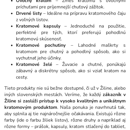
Ovocný kratom
– Zmes kratomu s ovocnými
príchuťami pre príjemnejší chuťový zážitok.
Drvené listy
– Ideálne na prípravu kratomového čaju
z voľných listov.
Kratomové kapsuly
– Jednoduché na použitie,
perfektné pre tých, ktorí preferujú pohodlnú
kratomovú skúsenosť.
Kratomové pochutiny
– Lahodné maškrty s
kratomom pre chutný a pohodlný spôsob, ako si
vychutnať jeho účinky.
Kratomové želé
– Žuvacie a chutné, ponúkajú
zábavný a diskrétny spôsob, ako si vziať kratom na
cesty.
Tieto produkty nie sú bežne dostupné, či už v Žiline, alebo
iných slovenských mestách. Veríme, že každý
zákazník v
Žiline si zaslúži prístup k vysoko kvalitným a unikátnym
kratomovým produktom
. Naša ponuka je navrhnutá tak,
aby splnila aj tie najnáročnejšie očakávania. Existujú rôzne
farby (ide o farbu žiliek listov), rôzne druhy a napríklad aj
rôzne formy – prášok, kapsuly, kratom stlačený do tabliet,