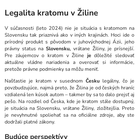
Legalita kratomu v Žiline
V súčasnosti (leto 2024) nie je situácia s kratomom na
Slovensku tak priaznivá ako v iných krajinách. Hoci ide o
prírodný produkt s pôvodom v juhovýchodnej Ázii, jeho
právny status na
Slovensku,
vrátane Žiliny, je prísnejší.
Pre záujemcov o kratom v Žiline
je
dôležité sledovať
aktuálne vládne nariadenia a overovať si informácie,
pretože právne podmienky sa môžu meniť.
Našťastie je kratom v susednom
Česku
legálny, čo je
povzbudzujúce, najmä preto, že Žilina je od českých hraníc
vzdialená len kúsok autom – takmer by sa to dalo prejsť aj
pešo. Na rozdiel od Česka, kde je kratom stále dostupný,
je situácia na Slovensku, vrátane Žiliny, zložitejšia. Preto
je nevyhnutné spoliehať sa na oficiálne zdroje, aby ste
dodržali platné zákony.
Budúce perspektívy