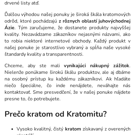
drvené listy atď.
Ďalšou výhodou našej ponuky je široká škála kratomových
odrôd, ktoré pochádzajú
z rôznych oblastí juhovýchodnej
Ázie
. Tým zaručujeme, že dostanete produkty najvyššej
kvality. Nezavádzame zákazníkov nejasnými názvami, ako
to robia niektoré internetové obchody. Každý produkt v
našej ponuke je starostlivo vybraný a spĺňa naše vysoké
štandardy kvality a transparentnosti.
Chceme, aby ste mali
vynikajúci nákupný zážitok
.
Nielenže ponúkame širokú škálu produktov, ale aj dbáme
na osobný prístup ku každému zákazníkovi. Ak hľadáte
niečo špeciálne, čo inde nenájdete, neváhajte nás
kontaktovať. Sme presvedčení, že v našej ponuke nájdete
presne to, čo potrebujete.
Prečo kratom od Kratomitu?
Vysoko kvalitný, čistý
kratom
získavaný z overených