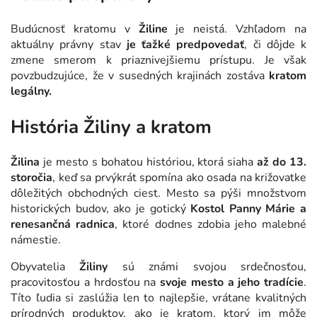
Budúcnosť kratomu v
Žiline
je neistá. Vzhľadom na
aktuálny právny stav
je ťažké predpovedať
, či dôjde k
zmene smerom k priaznivejšiemu prístupu. Je však
povzbudzujúce, že v susedných krajinách zostáva
kratom
legálny.
História Žiliny a kratom
Žilina
je mesto s bohatou históriou, ktorá siaha
až do 13.
storočia
, keď sa prvýkrát spomína ako osada na križovatke
dôležitých obchodných ciest. Mesto sa pýši množstvom
historických budov, ako je gotický
Kostol Panny Márie a
renesančná radnica
, ktoré dodnes zdobia jeho malebné
námestie.
Obyvatelia
Žiliny
sú známi svojou srdečnosťou,
pracovitosťou a hrdosťou na
svoje mesto a jeho tradície
.
Títo ľudia si zaslúžia len to najlepšie, vrátane kvalitných
prírodných produktov, ako je kratom, ktorý im môže