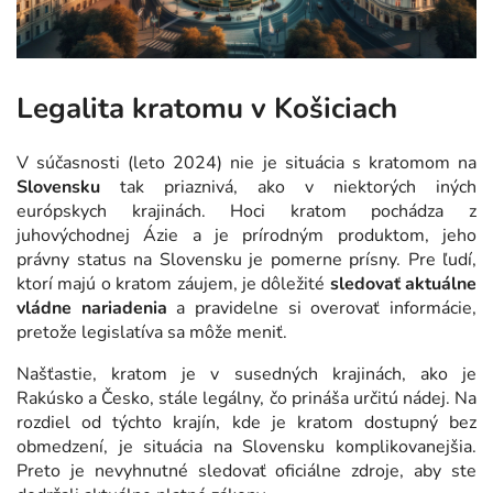
Legalita kratomu v Košiciach
V súčasnosti (leto 2024) nie je situácia s kratomom na
Slovensku
tak priaznivá, ako v niektorých iných
európskych krajinách. Hoci kratom pochádza z
juhovýchodnej Ázie a je prírodným produktom, jeho
právny status na Slovensku je pomerne prísny. Pre ľudí,
ktorí majú o kratom záujem, je dôležité
sledovať aktuálne
vládne nariadenia
a pravidelne si overovať informácie,
pretože legislatíva sa môže meniť.
Našťastie, kratom je v susedných krajinách, ako je
Rakúsko a Česko, stále legálny, čo prináša určitú nádej. Na
rozdiel od týchto krajín, kde je kratom dostupný bez
obmedzení, je situácia na Slovensku komplikovanejšia.
Preto je nevyhnutné sledovať oficiálne zdroje, aby ste