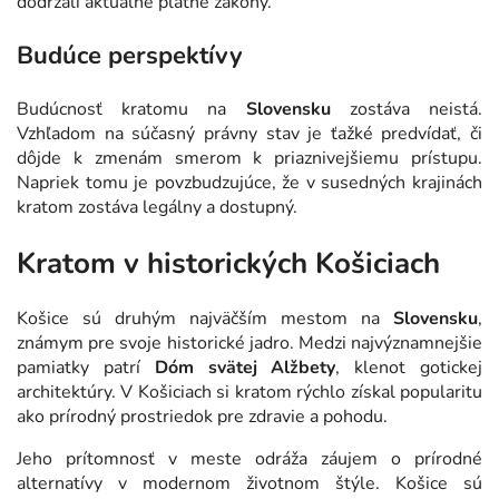
dodržali aktuálne platné zákony.
Budúce perspektívy
Budúcnosť kratomu na
Slovensku
zostáva neistá.
Vzhľadom na súčasný právny stav je ťažké predvídať, či
dôjde k zmenám smerom k priaznivejšiemu prístupu.
Napriek tomu je povzbudzujúce, že v susedných krajinách
kratom zostáva legálny a dostupný.
Kratom v historických Košiciach
Košice sú druhým najväčším mestom na
Slovensku
,
známym pre svoje historické jadro. Medzi najvýznamnejšie
pamiatky patrí
Dóm svätej Alžbety
, klenot gotickej
architektúry. V Košiciach si kratom rýchlo získal popularitu
ako prírodný prostriedok pre zdravie a pohodu.
Jeho prítomnosť v meste odráža záujem o prírodné
alternatívy v modernom životnom štýle. Košice sú