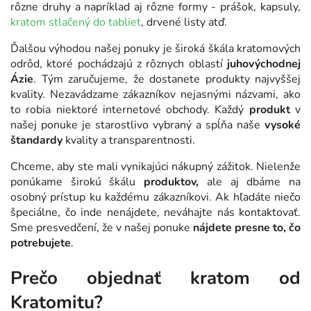
rôzne druhy a napríklad aj rôzne formy - prášok, kapsuly,
kratom stlačený do tabliet
, drvené listy atď.
Ďalšou výhodou našej ponuky je široká škála kratomových
odrôd, ktoré pochádzajú z rôznych oblastí
juhovýchodnej
Ázie
. Tým zaručujeme, že dostanete produkty najvyššej
kvality. Nezavádzame zákazníkov nejasnými názvami, ako
to robia niektoré internetové obchody. Každý
produkt
v
našej ponuke je starostlivo vybraný a spĺňa naše
vysoké
štandardy
kvality a transparentnosti.
Chceme, aby ste mali vynikajúci nákupný zážitok. Nielenže
ponúkame širokú škálu
produktov,
ale aj dbáme na
osobný prístup ku každému zákazníkovi. Ak hľadáte niečo
špeciálne, čo inde nenájdete, neváhajte nás kontaktovať.
Sme presvedčení, že v našej ponuke
nájdete presne to, čo
potrebujete
.
Prečo objednať kratom od
Kratomitu?