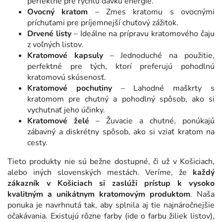
perfektné pre rýchlu dávku energie.
Ovocný kratom
– Zmes kratomu s ovocnými
príchuťami pre príjemnejší chuťový zážitok.
Drvené listy
– Ideálne na prípravu kratomového čaju
z voľných listov.
Kratomové kapsuly
– Jednoduché na použitie,
perfektné pre tých, ktorí preferujú pohodlnú
kratomovú skúsenosť.
Kratomové pochutiny
– Lahodné maškrty s
kratomom pre chutný a pohodlný spôsob, ako si
vychutnať jeho účinky.
Kratomové želé
– Žuvacie a chutné, ponúkajú
zábavný a diskrétny spôsob, ako si vziať kratom na
cesty.
Tieto produkty nie sú bežne dostupné, či už v Košiciach,
alebo iných slovenských mestách. Veríme, že
každý
zákazník v Košiciach si zaslúži prístup k vysoko
kvalitným a unikátnym kratomovým produktom
. Naša
ponuka je navrhnutá tak, aby splnila aj tie najnáročnejšie
očakávania.
Existujú rôzne farby (ide o farbu žiliek listov),