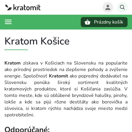
Prázdny košík
Hľadať
Kratom Košice
Kratom
získava v Košiciach na Slovensku na popularite
ako prírodný prostriedok na zlepšenie pohody a zvýšenie
energie. Spoločnosť
Kratomit
ako popredný dodávateľ na
Slovensku ponúka široký sortiment kvalitných
kratomových produktov, ktoré si Košičania zaslúžia. V
tomto meste, kde sú obľúbené bryndzové halušky, pirohy,
lokše a kde sa pijú rôzne destiláty ako borovička a
slivovica, si kratom rýchlo nachádza svoje miesto medzi
spotrebiteľmi.
Odporúčané: