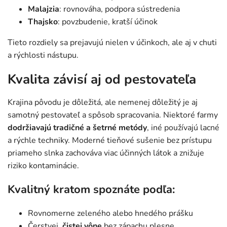
Malajzia
: rovnováha, podpora sústredenia
Thajsko
: povzbudenie, kratší účinok
Tieto rozdiely sa prejavujú nielen v účinkoch, ale aj v chuti
a rýchlosti nástupu.
Kvalita závisí aj od pestovateľa
Krajina pôvodu je dôležitá, ale nemenej dôležitý je aj
samotný pestovateľ a spôsob spracovania. Niektoré farmy
dodržiavajú tradičné a šetrné metódy
, iné používajú lacné
a rýchle techniky. Moderné tieňové sušenie bez prístupu
priameho slnka zachováva viac účinných látok a znižuje
riziko kontaminácie.
Kvalitný kratom spoznáte podľa:
Rovnomerne zeleného alebo hnedého prášku
Čerstvej,
čistej vône
bez zápachu plesne