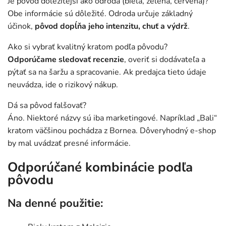
Je pôvod dôležitejší ako odroda (biela, zelená, červená)?
Obe informácie sú dôležité. Odroda určuje základný
účinok,
pôvod dopĺňa jeho intenzitu, chuť a výdrž
.
Ako si vybrať kvalitný kratom podľa pôvodu?
Odporúčame sledovať recenzie
, overiť si dodávateľa a
pýtať sa na šaržu a spracovanie. Ak predajca tieto údaje
neuvádza, ide o rizikový nákup.
Dá sa pôvod falšovať?
Áno. Niektoré názvy sú iba marketingové. Napríklad „Bali“
kratom väčšinou pochádza z Bornea. Dôveryhodný e-shop
by mal uvádzať presné informácie.
Odporúčané kombinácie podľa
pôvodu
Na denné použitie: