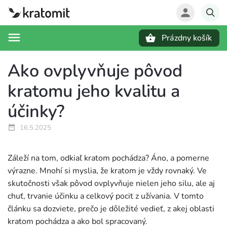
Prázdny košík
Hľadať
Ako ovplyvňuje pôvod
kratomu jeho kvalitu a
účinky?
16.5.2025
Záleží na tom, odkiaľ kratom pochádza? Áno, a pomerne
výrazne. Mnohí si myslia, že kratom je vždy rovnaký. Ve
skutočnosti však pôvod ovplyvňuje nielen jeho silu, ale aj
chuť, trvanie účinku a celkový pocit z užívania. V tomto
článku sa dozviete, prečo je dôležité vedieť, z akej oblasti
kratom pochádza a ako bol spracovaný.