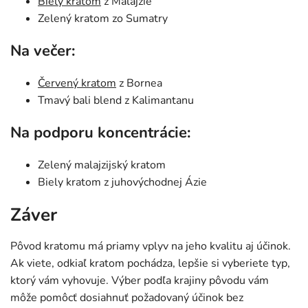
Biely kratom
z Malajzie
Zelený kratom zo Sumatry
Na večer:
Červený kratom
z Bornea
Tmavý bali blend z Kalimantanu
Na podporu koncentrácie:
Zelený malajzijský kratom
Biely kratom z juhovýchodnej Ázie
Záver
Pôvod kratomu má priamy vplyv na jeho kvalitu aj účinok.
Ak viete, odkiaľ kratom pochádza, lepšie si vyberiete typ,
ktorý vám vyhovuje. Výber podľa krajiny pôvodu vám
môže pomôcť dosiahnuť požadovaný účinok bez