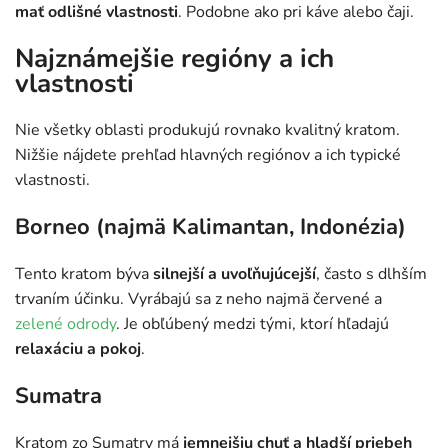
mať odlišné vlastnosti
. Podobne ako pri káve alebo čaji.
Najznámejšie regióny a ich
vlastnosti
Nie všetky oblasti produkujú rovnako kvalitný kratom.
Nižšie nájdete prehľad hlavných regiónov a ich typické
vlastnosti.
Borneo (najmä Kalimantan, Indonézia)
Tento kratom býva
silnejší a uvoľňujúcejší
, často s dlhším
trvaním účinku. Vyrábajú sa z neho najmä červené a
zelené odrody
. Je obľúbený medzi tými, ktorí hľadajú
relaxáciu a pokoj
.
Sumatra
Kratom zo Sumatry má
jemnejšiu chuť a hladší priebeh