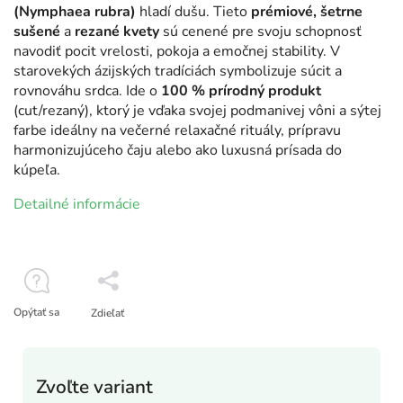
(Nymphaea rubra)
hladí dušu. Tieto
prémiové, šetrne
sušené
a
rezané kvety
sú cenené pre svoju schopnosť
navodiť pocit vrelosti, pokoja a emočnej stability. V
starovekých ázijských tradíciách symbolizuje súcit a
rovnováhu srdca. Ide o
100 % prírodný produkt
(cut/rezaný), ktorý je vďaka svojej podmanivej vôni a sýtej
farbe ideálny na večerné relaxačné rituály, prípravu
harmonizujúceho čaju alebo ako luxusná prísada do
kúpeľa.
Detailné informácie
Opýtať sa
Zdieľať
Zvoľte variant