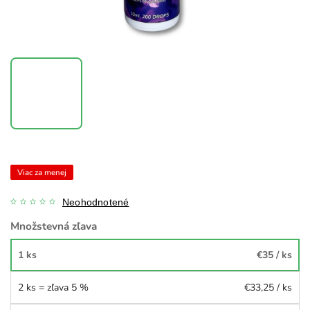
Viac za menej
Neohodnotené
Množstevná zľava
1 ks
€35
/ ks
2 ks = zľava 5 %
€33,25
/ ks