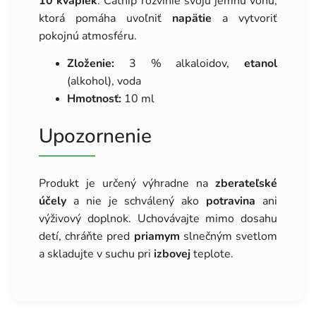
10 kvapiek
. Catnip rozvinie svoju jemnú vôňu,
ktorá pomáha uvoľniť
napätie
a vytvoriť
pokojnú atmosféru.
Zloženie:
3 % alkaloidov,
etanol
(alkohol), voda
Hmotnosť:
10 ml
Upozornenie
Produkt je určený výhradne na
zberateľské
účely
a nie je schválený ako
potravina
ani
výživový doplnok. Uchovávajte mimo dosahu
detí, chráňte pred
priamym
slnečným svetlom
a skladujte v suchu pri
izbovej
teplote.