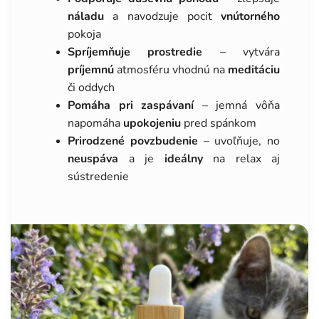
náladu
a navodzuje pocit
vnútorného
pokoja
Spríjemňuje prostredie
– vytvára
príjemnú
atmosféru vhodnú na
meditáciu
či oddych
Pomáha pri zaspávaní
– jemná vôňa
napomáha
upokojeniu
pred spánkom
Prirodzené povzbudenie
– uvoľňuje, no
neuspáva
a je
ideálny
na relax aj
sústredenie