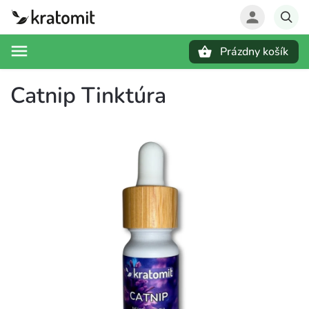
Prázdny košík
Hľadať
Catnip Tinktúra