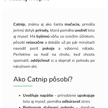
Catnip,
známy aj ako šanta
mačacia,
prináša
jemný dotyk
prírody,
ktorá pomáha
uvoľniť
telo
aj myseľ. Má
bylinnú
vôňu so sviežim účinkom,
pôsobí
relaxačne
a dokáže už po pár minútach
navodiť pocit
pokoja
a výbornú náladu.
Perfektne sa hodí na chvíle, keď chcete
spomaliť,
oddýchnuť
si a dopriať si pohodu po
náročnom dni.
Ako Catnip pôsobí?
Uvoľňuje napätie
– prirodzene
upokojuje
telo aj myseľ, pomáha
odbúravať
stres
Podporuje duševnú pohodu
– zlepšuje