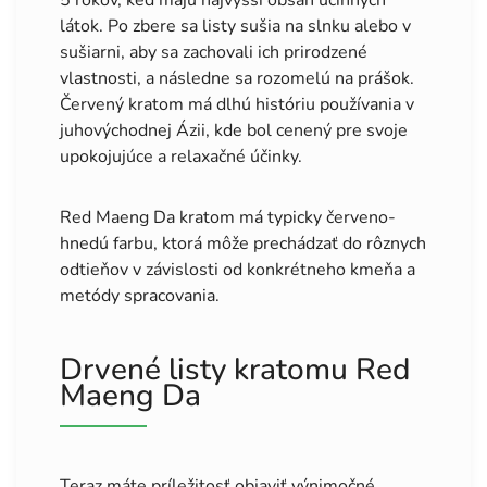
5 rokov, keď majú najvyšší obsah účinných
látok. Po zbere sa listy sušia na slnku alebo v
sušiarni, aby sa zachovali ich prirodzené
vlastnosti, a následne sa rozomelú na prášok.
Červený kratom má dlhú históriu používania v
juhovýchodnej Ázii, kde bol cenený pre svoje
upokojujúce a relaxačné účinky.
Red Maeng Da kratom má typicky červeno-
hnedú farbu, ktorá môže prechádzať do rôznych
odtieňov v závislosti od konkrétneho kmeňa a
metódy spracovania.
Drvené listy kratomu Red
Maeng Da
Teraz máte príležitosť objaviť výnimočné