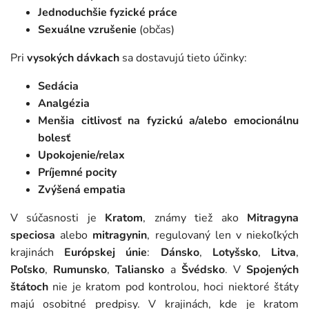
Jednoduchšie fyzické práce
Sexuálne vzrušenie
(občas)
Pri
vysokých dávkach
sa dostavujú tieto účinky:
Sedácia
Analgézia
Menšia citlivosť na fyzickú a/alebo emocionálnu
bolesť
Upokojenie/relax
Príjemné pocity
Zvýšená empatia
V súčasnosti je
Kratom
, známy tiež ako
Mitragyna
speciosa
alebo
mitragynin
, regulovaný len v niekoľkých
krajinách
Európskej únie
:
Dánsko
,
Lotyšsko
,
Litva
,
Poľsko
,
Rumunsko
,
Taliansko
a
Švédsko
. V
Spojených
štátoch
nie je kratom pod kontrolou, hoci niektoré štáty
majú osobitné predpisy. V krajinách, kde je kratom