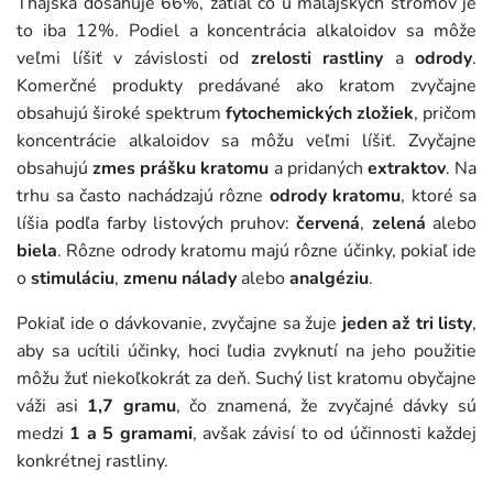
Thajska dosahuje 66%, zatiaľ čo u malajských stromov je
to iba 12%. Podiel a koncentrácia alkaloidov sa môže
veľmi líšiť v závislosti od
zrelosti rastliny
a
odrody
.
Komerčné produkty predávané ako kratom zvyčajne
obsahujú široké spektrum
fytochemických zložiek
, pričom
koncentrácie alkaloidov sa môžu veľmi líšiť. Zvyčajne
obsahujú
zmes prášku kratomu
a pridaných
extraktov
. Na
trhu sa často nachádzajú rôzne
odrody kratomu
, ktoré sa
líšia podľa farby listových pruhov:
červená
,
zelená
alebo
biela
. Rôzne odrody kratomu majú rôzne účinky, pokiaľ ide
o
stimuláciu
,
zmenu nálady
alebo
analgéziu
.
Pokiaľ ide o dávkovanie, zvyčajne sa žuje
jeden až tri listy
,
aby sa ucítili účinky, hoci ľudia zvyknutí na jeho použitie
môžu žuť niekoľkokrát za deň. Suchý list kratomu obyčajne
váži asi
1,7 gramu
, čo znamená, že zvyčajné dávky sú
medzi
1 a 5 gramami
, avšak závisí to od účinnosti každej
konkrétnej rastliny.