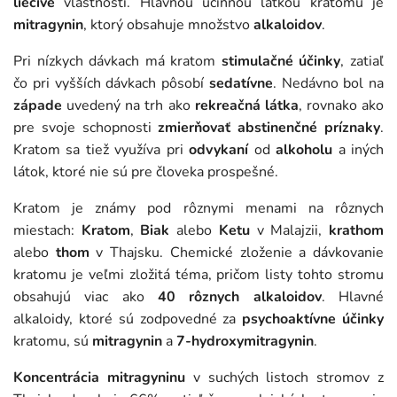
liečivé
vlastnosti. Hlavnou účinnou látkou kratomu je
mitragynin
, ktorý obsahuje množstvo
alkaloidov
.
Pri nízkych dávkach má kratom
stimulačné účinky
, zatiaľ
čo pri vyšších dávkach pôsobí
sedatívne
. Nedávno bol na
západe
uvedený na trh ako
rekreačná látka
, rovnako ako
pre svoje schopnosti
zmierňovať abstinenčné príznaky
.
Kratom sa tiež využíva pri
odvykaní
od
alkoholu
a iných
látok, ktoré nie sú pre človeka prospešné.
Kratom je známy pod rôznymi menami na rôznych
miestach:
Kratom
,
Biak
alebo
Ketu
v Malajzii,
krathom
alebo
thom
v Thajsku. Chemické zloženie a dávkovanie
kratomu je veľmi zložitá téma, pričom listy tohto stromu
obsahujú viac ako
40 rôznych alkaloidov
. Hlavné
alkaloidy, ktoré sú zodpovedné za
psychoaktívne účinky
kratomu, sú
mitragynin
a
7-hydroxymitragynin
.
Koncentrácia mitragyninu
v suchých listoch stromov z