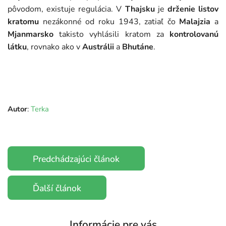
pôvodom, existuje regulácia. V
Thajsku
je
drženie listov
kratomu
nezákonné od roku 1943, zatiaľ čo
Malajzia
a
Mjanmarsko
takisto vyhlásili kratom za
kontrolovanú
látku
, rovnako ako v
Austrálii
a
Bhutáne
.
Autor
:
Terka
Predchádzajúci článok
Ďalší článok
Informácie pre vás