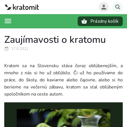
Prázdny košík
Hľadať
Zaujímavosti o kratomu
17.5.2021
Kratom sa na Slovensku stáva čoraz obľúbenejším, a
mnoho z nás si ho už obľúbilo. Či už ho používame do
práce, do školy, do kaviarne alebo čajovne, alebo si ho
berieme na večernú zábavu, kratom sa stal obľúbeným
spoločníkom na ceste autom.