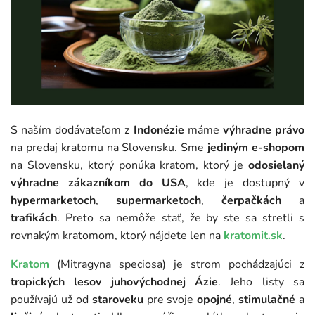
S naším dodávateľom z
Indonézie
máme
výhradne právo
na predaj kratomu na Slovensku. Sme
jediným e-shopom
na Slovensku, ktorý ponúka kratom, ktorý je
odosielaný
výhradne zákazníkom do USA
, kde je dostupný v
hypermarketoch
,
supermarketoch
,
čerpačkách
a
trafikách
. Preto sa nemôže stať, že by ste sa stretli s
rovnakým kratomom, ktorý nájdete len na
kratomit.sk
.
Kratom
(Mitragyna speciosa) je strom pochádzajúci z
tropických lesov juhovýchodnej Ázie
. Jeho listy sa
používajú už od
staroveku
pre svoje
opojné
,
stimulačné
a