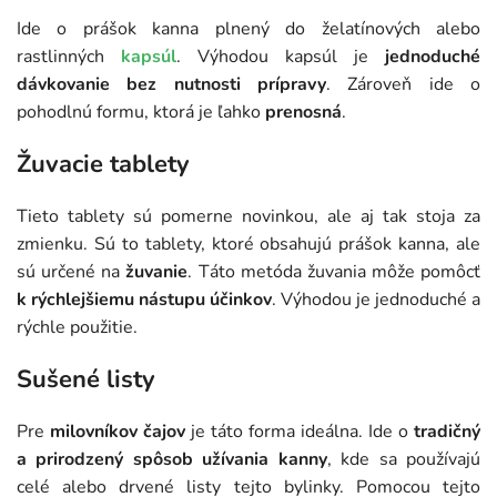
Ide o prášok kanna plnený do želatínových alebo
rastlinných
kapsúl
. Výhodou kapsúl je
jednoduché
dávkovanie bez nutnosti prípravy
. Zároveň ide o
pohodlnú formu, ktorá je ľahko
prenosná
.
Žuvacie tablety
Tieto tablety sú pomerne novinkou, ale aj tak stoja za
zmienku. Sú to tablety, ktoré obsahujú prášok kanna, ale
sú určené na
žuvanie
. Táto metóda žuvania môže pomôcť
k rýchlejšiemu nástupu účinkov
. Výhodou je jednoduché a
rýchle použitie.
Sušené listy
Pre
milovníkov čajov
je táto forma ideálna. Ide o
tradičný
a prirodzený spôsob užívania kanny
, kde sa používajú
celé alebo drvené listy tejto bylinky. Pomocou tejto