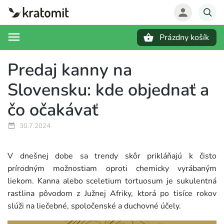
Prázdny košík
Hľadať
Predaj kanny na
Slovensku: kde objednať a
čo očakávať
30.7.2024
V dnešnej dobe sa trendy skôr prikláňajú k čisto
prírodným možnostiam oproti chemicky vyrábaným
liekom. Kanna alebo sceletium tortuosum je sukulentná
rastlina pôvodom z Južnej Afriky, ktorá po tisíce rokov
slúži na liečebné, spoločenské a duchovné účely.