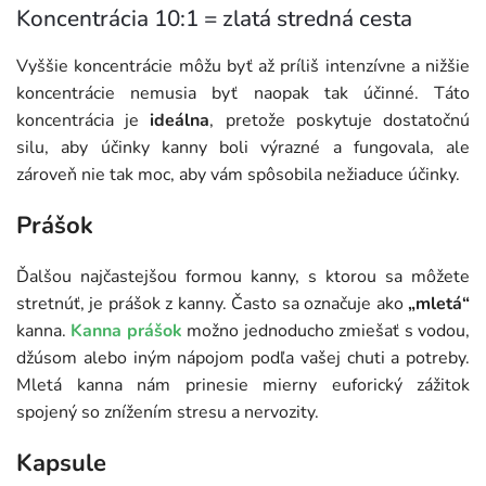
Koncentrácia 10:1 = zlatá stredná cesta
Vyššie koncentrácie môžu byť až príliš intenzívne a nižšie
koncentrácie nemusia byť naopak tak účinné. Táto
koncentrácia je
ideálna
, pretože poskytuje dostatočnú
silu, aby účinky kanny boli výrazné a fungovala, ale
zároveň nie tak moc, aby vám spôsobila nežiaduce účinky.
Prášok
Ďalšou najčastejšou formou kanny, s ktorou sa môžete
stretnúť, je prášok z kanny. Často sa označuje ako
„mletá“
kanna.
Kanna prášok
možno jednoducho zmiešať s vodou,
džúsom alebo iným nápojom podľa vašej chuti a potreby.
Mletá kanna nám prinesie mierny euforický zážitok
spojený so znížením stresu a nervozity.
Kapsule