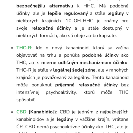
bezpečnejšiu alternatívu
k HHC. Má podobné
účinky, ale je
lepšie regulovaný
a stále
legálny
v
niektorých krajinách. 10-OH-HHC je známy pre
svoje
relaxačné účinky
a je stále dostupný v
niektorých formách, ako sú oleje alebo kapsule.
THC-R
: Ide o nový kanabinoid, ktorý sa začína
objavovať na trhu a ponúka
podobné účinky
ako
THC, ale s
mierne odlišným mechanizmom účinku
.
THC-R je stále v
legálnej šedej zóne
, ale v mnohých
krajinách je považovaný za legálny. Tento kanabinoid
môže ponúknuť
príjemné relaxačné účinky
bez
intenzívnej psychoaktivity, ktorú môže THC
spôsobiť.
CBD
(Kanabidiol)
: CBD je jedným z najbežnejších
kanabinoidov a je
legálny
v väčšine krajín, vrátane
ČR. CBD nemá psychoaktívne účinky ako THC, ale je