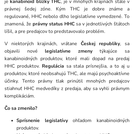
je
kanabinoid blízky THC
, je v mnohých krajinách stále v
právnej šedej zóne. Kým THC je dobre známe a
regulované, HHC nebolo dlho legislatívne vymedzené. To
znamená, že
právny status HHC
sa v jednotlivých štátoch
líšil, a pre predajcov to predstavovalo problém.
V niektorých krajinách, vrátane
Českej republiky
, sa
objavili nové
legislatívne zmeny
týkajúce sa
kanabinoidných produktov, ktoré mali dopad na predaj
HHC produktov.
Regulácia
sa stala prísnejšia, a to aj u
produktov, ktoré neobsahujú THC, ale majú psychoaktívne
účinky. Tento právny tlak prinútil mnohých predajcov
stiahnuť HHC medvedíky z predaja, aby sa vyhli právnym
komplikáciám.
Čo sa zmenilo?
Sprísnenie legislatívy
ohľadom kanabinoidných
produktov.