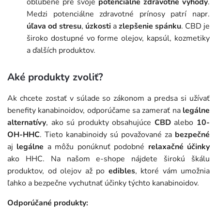
obľúbené pre svoje
potenciálne zdravotné výhody
.
Medzi potenciálne zdravotné prínosy patrí napr.
úľava od stresu
,
úzkosti
a
zlepšenie spánku
. CBD je
široko dostupné vo forme olejov, kapsúl, kozmetiky
a ďalších produktov.
Aké produkty zvoliť?
Ak chcete zostať v súlade so zákonom a predsa si užívať
benefity kanabinoidov, odporúčame sa zamerať na
legálne
alternatívy
, ako sú produkty obsahujúce
CBD
alebo
10-
OH-HHC
. Tieto kanabinoidy sú považované za
bezpečné
aj
legálne
a môžu ponúknuť podobné
relaxačné účinky
ako HHC. Na našom e-shope nájdete širokú škálu
produktov, od olejov až po
edibles
, ktoré vám umožnia
ľahko a bezpečne vychutnať účinky týchto kanabinoidov.
Odporúčané produkty: