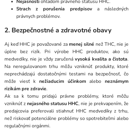
Nejasnosti
ohľadom právneho statusu HHC.
Strach z porušenia predpisov
a následných
právnych problémov.
2.
Bezpečnostné a zdravotné obavy
Aj keď HHC je považované za
menej silné
než THC, nie je
úplne bez rizík. Pri výrobe HHC produktov, ako sú
medvedíky, nie je vždy zaručená
vysoká kvalita a čistota
.
Na neregulovanom trhu môžu vzniknúť produkty, ktoré
neprechádzajú dostatočnými testami na bezpečnosť, čo
môže viesť k
nežiaducim účinkom
alebo
neznámym
rizikám pre zdravie
.
Ak sa k tomu pridajú právne problémy, ktoré môžu
vzniknúť z
nejasného statusu HHC
, nie je prekvapením, že
predajcovia preferovali stiahnuť HHC medvedíky z trhu,
než riskovať potenciálne problémy so spotrebiteľmi alebo
regulačnými orgánmi.