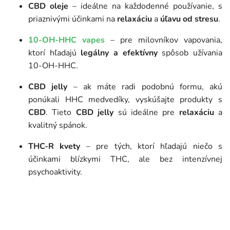
CBD oleje
– ideálne na každodenné používanie, s
priaznivými účinkami na
relaxáciu
a
úľavu od stresu
.
10-OH-HHC vapes
– pre milovníkov vapovania,
ktorí hľadajú
legálny a efektívny
spôsob užívania
10-OH-HHC.
CBD jelly
– ak máte radi podobnú formu, akú
ponúkali HHC medvedíky, vyskúšajte produkty s
CBD
. Tieto
CBD jelly
sú ideálne pre
relaxáciu
a
kvalitný spánok.
THC-R kvety
– pre tých, ktorí hľadajú niečo s
účinkami blízkymi THC, ale bez intenzívnej
psychoaktivity.