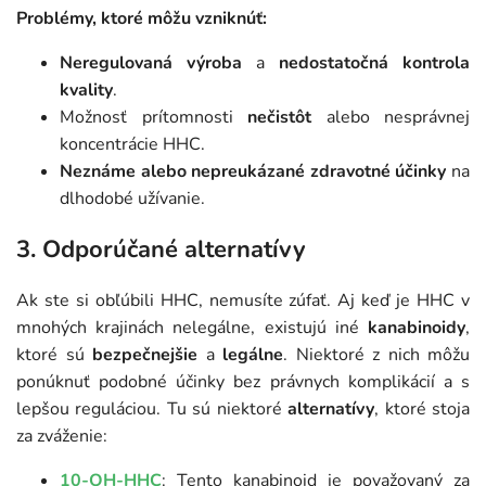
Problémy, ktoré môžu vzniknúť:
Neregulovaná výroba
a
nedostatočná kontrola
kvality
.
Možnosť prítomnosti
nečistôt
alebo nesprávnej
koncentrácie HHC.
Neznáme alebo nepreukázané zdravotné účinky
na
dlhodobé užívanie.
3.
Odporúčané alternatívy
Ak ste si obľúbili HHC, nemusíte zúfať. Aj keď je HHC v
mnohých krajinách nelegálne, existujú iné
kanabinoidy
,
ktoré sú
bezpečnejšie
a
legálne
. Niektoré z nich môžu
ponúknuť podobné účinky bez právnych komplikácií a s
lepšou reguláciou. Tu sú niektoré
alternatívy
, ktoré stoja
za zváženie:
10-OH-HHC
: Tento kanabinoid je považovaný za