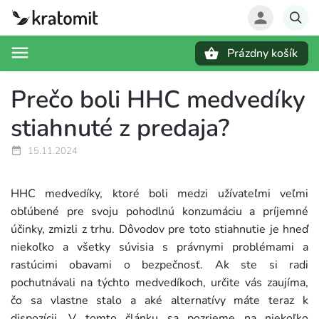
Prázdny košík
Hľadať
Prečo boli HHC medvedíky
stiahnuté z predaja?
15.11.2024
HHC medvedíky, ktoré boli medzi užívateľmi veľmi
obľúbené pre svoju pohodlnú konzumáciu a príjemné
účinky, zmizli z trhu. Dôvodov pre toto stiahnutie je hneď
niekoľko a všetky súvisia s právnymi problémami a
rastúcimi obavami o bezpečnosť. Ak ste si radi
pochutnávali na týchto medvedíkoch, určite vás zaujíma,
čo sa vlastne stalo a aké alternatívy máte teraz k
dispozícii. V tomto článku sa pozrieme na niekoľko