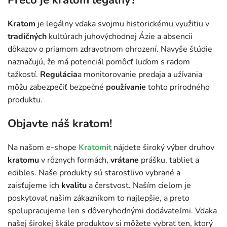
Kratom
je legálny vďaka svojmu historickému využitiu v
tradičných
kultúrach juhovýchodnej Ázie a absencii
dôkazov o priamom zdravotnom ohrození. Navyše štúdie
naznačujú, že má potenciál pomôcť ľuďom s radom
ťažkostí.
Regulácia
a monitorovanie predaja a užívania
môžu zabezpečiť bezpečné
používanie
tohto prírodného
produktu.
Objavte náš kratom!
Na našom e-shope
Kratomit
nájdete široký výber druhov
kratomu
v rôznych formách,
vrátane
prášku, tabliet a
edibles. Naše produkty sú starostlivo vybrané a
zaisťujeme ich
kvalitu
a čerstvosť. Naším cieľom je
poskytovať našim zákazníkom to najlepšie, a preto
spolupracujeme len s dôveryhodnými dodávateľmi. Vďaka
našej širokej škále produktov si môžete vybrať ten, ktorý