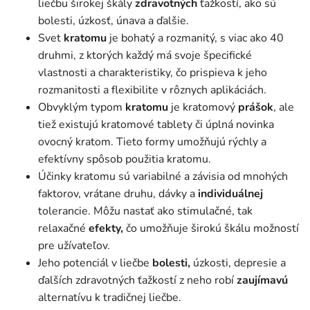
liečbu širokej škály
zdravotných
ťažkostí, ako sú
bolesti, úzkosť, únava a ďalšie.
Svet
kratomu
je bohatý a rozmanitý, s viac ako 40
druhmi, z ktorých každý má svoje špecifické
vlastnosti a charakteristiky, čo prispieva k jeho
rozmanitosti a flexibilite v rôznych aplikáciách.
Obvyklým typom
kratomu
je kratomový
prášok
, ale
tiež existujú kratomové tablety či úplná novinka
ovocný kratom. Tieto formy umožňujú rýchly a
efektívny spôsob použitia kratomu.
Účinky kratomu sú variabilné a závisia od mnohých
faktorov, vrátane druhu, dávky a
individuálnej
tolerancie. Môžu nastať ako stimulačné, tak
relaxačné
efekty,
čo umožňuje širokú škálu možností
pre užívateľov.
Jeho potenciál v liečbe
bolesti,
úzkosti, depresie a
ďalších zdravotných ťažkostí z neho robí
zaujímavú
alternatívu k tradičnej liečbe.