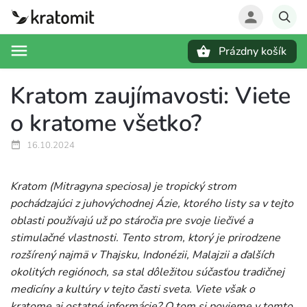
Prázdny košík
Hľadať
Kratom zaujímavosti: Viete
o kratome všetko?
16.10.2024
Kratom (Mitragyna speciosa) je tropický strom
pochádzajúci z juhovýchodnej Ázie, ktorého listy sa v tejto
oblasti používajú už po stáročia pre svoje liečivé a
stimulačné vlastnosti. Tento strom, ktorý je prirodzene
rozšírený najmä v Thajsku, Indonézii, Malajzii a ďalších
okolitých regiónoch, sa stal dôležitou súčasťou tradičnej
medicíny a kultúry v tejto časti sveta. Viete však o
kratome aj ostatné informácie? O tom si povieme v tomto