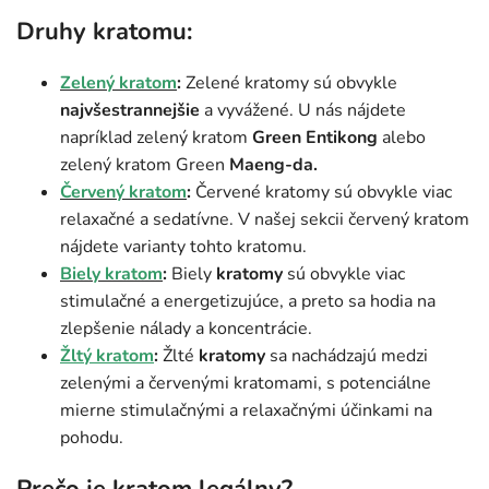
Druhy kratomu:
Zelený kratom
:
Zelené kratomy sú obvykle
najvšestrannejšie
a vyvážené. U nás nájdete
napríklad zelený kratom
Green
Entikong
alebo
zelený kratom Green
Maeng-da.
Červený kratom
:
Červené kratomy sú obvykle viac
relaxačné a sedatívne. V našej sekcii červený kratom
nájdete varianty tohto kratomu.
Biely kratom
:
Biely
kratomy
sú obvykle viac
stimulačné a energetizujúce, a preto sa hodia na
zlepšenie nálady a koncentrácie.
Žltý kratom
:
Žlté
kratomy
sa nachádzajú medzi
zelenými a červenými kratomami, s potenciálne
mierne stimulačnými a relaxačnými účinkami na
pohodu.
Prečo je kratom legálny?