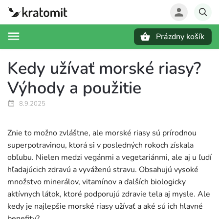
Prázdny košík
Hľadať
Kedy užívať morské riasy?
Výhody a použitie
8.9.2025
Znie to možno zvláštne, ale morské riasy sú prírodnou
superpotravinou, ktorá si v posledných rokoch získala
obľubu. Nielen medzi vegánmi a vegetariánmi, ale aj u ľudí
hľadajúcich zdravú a vyváženú stravu. Obsahujú vysoké
množstvo minerálov, vitamínov a ďalších biologicky
aktívnych látok, ktoré podporujú zdravie tela aj mysle. Ale
kedy je najlepšie morské riasy užívať a aké sú ich hlavné
benefity?