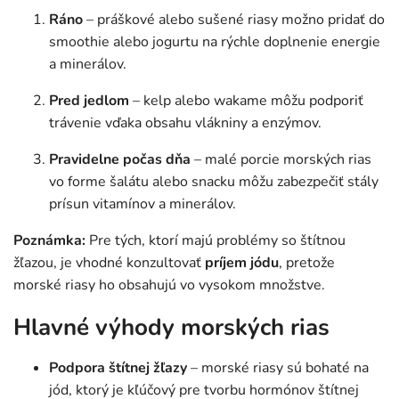
Ráno
– práškové alebo sušené riasy možno pridať do
smoothie alebo jogurtu na rýchle doplnenie energie
a minerálov.
Pred jedlom
– kelp alebo wakame môžu podporiť
trávenie vďaka obsahu vlákniny a enzýmov.
Pravidelne počas dňa
– malé porcie morských rias
vo forme šalátu alebo snacku môžu zabezpečiť stály
prísun vitamínov a minerálov.
Poznámka:
Pre tých, ktorí majú problémy so štítnou
žľazou, je vhodné konzultovať
príjem jódu
, pretože
morské riasy ho obsahujú vo vysokom množstve.
Hlavné výhody morských rias
Podpora štítnej žľazy
– morské riasy sú bohaté na
jód, ktorý je kľúčový pre tvorbu hormónov štítnej