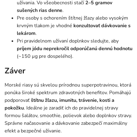
užívania. Vo všeobecnosti stačí
2–5 gramov
sušených rias denne
.
Pre osoby s ochorením štítnej žľazy alebo vysokým
krvným tlakom je vhodné
konzultovať dávkovanie s
lekárom
.
Pri pravidelnom užívaní doplnkov sledujte, aby
príjem jódu neprekročil odporúčanú dennú hodnotu
(~150 µg pre dospelého).
Záver
Morské riasy sú skvelou prírodnou superpotravinou, ktorá
ponúka široké spektrum zdravotných benefitov. Pomáhajú
podporovať
štítnu žľazu, imunitu, trávenie, kosti a
pokožku
. Ideálne je zaradiť ich do pravidelnej stravy
formou šalátov, smoothie, polievok alebo doplnkov stravy.
Správne načasovanie a dávkovanie zabezpečí maximálny
efekt a bezpečné užívanie.