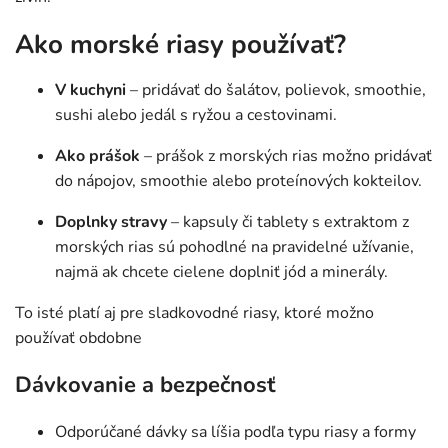
Ako morské riasy používať?
V kuchyni
– pridávať do šalátov, polievok, smoothie,
sushi alebo jedál s ryžou a cestovinami.
Ako prášok
– prášok z morských rias možno pridávať
do nápojov, smoothie alebo proteínových kokteilov.
Doplnky stravy
– kapsuly či tablety s extraktom z
morských rias sú pohodlné na pravidelné užívanie,
najmä ak chcete cielene doplniť jód a minerály.
To isté platí aj pre sladkovodné riasy, ktoré možno
používať obdobne
Dávkovanie a bezpečnosť
Odporúčané dávky sa líšia podľa typu riasy a formy