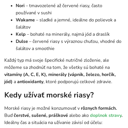
Nori
– tmavozelené až červené riasy, často
používané v sushi
Wakame
– sladké a jemné, ideálne do polievok a
šalátov
Kelp
– bohaté na minerály, najmä jód a draslík
Dulse
– červené riasy s výraznou chuťou, vhodné do
šalátov a smoothie
Každý typ má svoje špecifické nutričné zloženie, ale
môžeme sa zhodnúť na tom, že všetky sú bohaté na
vitamíny (A, C, E, K), minerály (vápnik, železo, horčík,
jód)
a
antioxidanty
, ktoré podporujú celkové zdravie.
Kedy užívať morské riasy?
Morské riasy je možné konzumovať v
rôznych formách.
Buď
čerstvé, sušené, práškové
alebo ako
doplnok stravy
.
Ideálny čas a situácia na užívanie závisí od účelu: