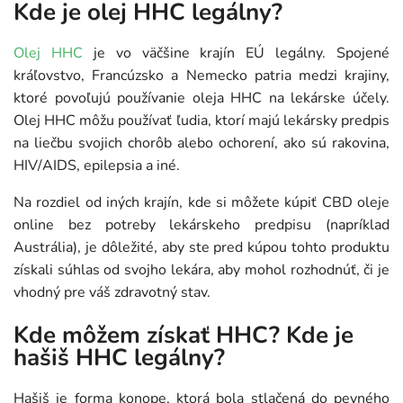
Kde je olej HHC legálny?
Olej HHC
je vo väčšine krajín EÚ legálny. Spojené
kráľovstvo, Francúzsko a Nemecko patria medzi krajiny,
ktoré povoľujú používanie oleja HHC na lekárske účely.
Olej HHC môžu používať ľudia, ktorí majú lekársky predpis
na liečbu svojich chorôb alebo ochorení, ako sú rakovina,
HIV/AIDS, epilepsia a iné.
Na rozdiel od iných krajín, kde si môžete kúpiť CBD oleje
online bez potreby lekárskeho predpisu (napríklad
Austrália), je dôležité, aby ste pred kúpou tohto produktu
získali súhlas od svojho lekára, aby mohol rozhodnúť, či je
vhodný pre váš zdravotný stav.
Kde môžem získať HHC? Kde je
hašiš HHC legálny?
Hašiš je forma konope, ktorá bola stlačená do pevného