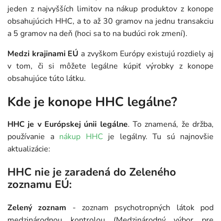
jeden z najvyšších limitov na nákup produktov z konope
obsahujúcich HHC, a to až 30 gramov na jednu transakciu
a 5 gramov na deň (hoci sa to na budúci rok zmení).
Medzi krajinami EÚ
a zvyškom Európy existujú rozdiely aj
v tom, či si môžete legálne kúpiť výrobky z konope
obsahujúce túto látku.
Kde je konope HHC legálne?
HHC je v Európskej únii legálne
. To znamená, že držba,
používanie a
nákup HHC
je legálny. Tu sú najnovšie
aktualizácie:
HHC nie je zaradená do Zeleného
zoznamu EÚ:
Zelený zoznam
- zoznam psychotropných látok pod
medzinárodnou kontrolou (Medzinárodný výbor pre