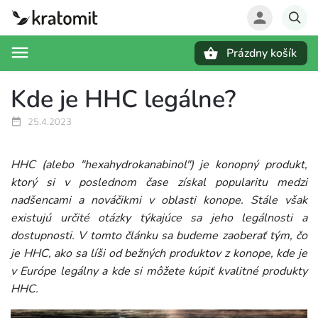
Prázdny košík
Hľadať
Kde je HHC legálne?
25.4.2023
HHC (alebo "hexahydrokanabinol") je konopný produkt,
ktorý si v poslednom čase získal popularitu medzi
nadšencami a nováčikmi v oblasti konope. Stále však
existujú určité otázky týkajúce sa jeho legálnosti a
dostupnosti. V tomto článku sa budeme zaoberať tým, čo
je HHC, ako sa líši od bežných produktov z konope, kde je
v Európe legálny a kde si môžete kúpiť kvalitné produkty
HHC.