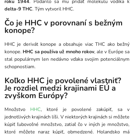
roku 1944
. Podarilo sa mu pridať molekulu vodíka k
delta-9 THC
. Tým vytvoril HHC.
Čo je HHC v porovnaní s bežným
konope?
HHC je derivát konope a obsahuje viac THC ako bežný
konope.
HHC sa používa už mnoho rokov
, ale v Európe sa
stal populárnym len nedávno vďaka svojim potenciálnym
schopnostiam.
Koľko HHC je povolené vlastniť?
Je rozdiel medzi krajinami EÚ a
zvyškom Európy?
Množstvo
HHC
, ktoré je povolené zakúpiť, sa v
jednotlivých krajinách líši. V niektorých krajinách si môžete
kúpiť ľubovoľné množstvo, zatiaľ čo v iných je množstvo,
ktoré môžete naraz kúpiť, obmedzené. Holandsko má