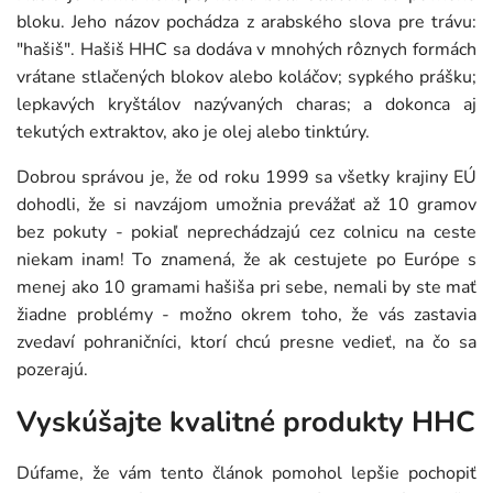
bloku. Jeho názov pochádza z arabského slova pre trávu:
"hašiš". Hašiš HHC sa dodáva v mnohých rôznych formách
vrátane stlačených blokov alebo koláčov; sypkého prášku;
lepkavých kryštálov nazývaných charas; a dokonca aj
tekutých extraktov, ako je olej alebo tinktúry.
Dobrou správou je, že od roku 1999 sa všetky krajiny EÚ
dohodli, že si navzájom umožnia prevážať až 10 gramov
bez pokuty - pokiaľ neprechádzajú cez colnicu na ceste
niekam inam! To znamená, že ak cestujete po Európe s
menej ako 10 gramami hašiša pri sebe, nemali by ste mať
žiadne problémy - možno okrem toho, že vás zastavia
zvedaví pohraničníci, ktorí chcú presne vedieť, na čo sa
pozerajú.
Vyskúšajte kvalitné produkty HHC
Dúfame, že vám tento článok pomohol lepšie pochopiť