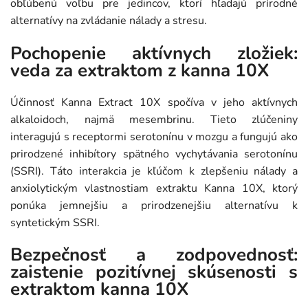
obľúbenú voľbu pre jedincov, ktorí hľadajú prírodné
alternatívy na zvládanie nálady a stresu.
Pochopenie aktívnych zložiek:
veda za extraktom z kanna 10X
Účinnosť Kanna Extract 10X spočíva v jeho aktívnych
alkaloidoch, najmä mesembrinu. Tieto zlúčeniny
interagujú s receptormi serotonínu v mozgu a fungujú ako
prirodzené inhibítory spätného vychytávania serotonínu
(SSRI). Táto interakcia je kľúčom k zlepšeniu nálady a
anxiolytickým vlastnostiam extraktu Kanna 10X, ktorý
ponúka jemnejšiu a prirodzenejšiu alternatívu k
syntetickým SSRI.
Bezpečnosť a zodpovednosť:
zaistenie pozitívnej skúsenosti s
extraktom kanna 10X