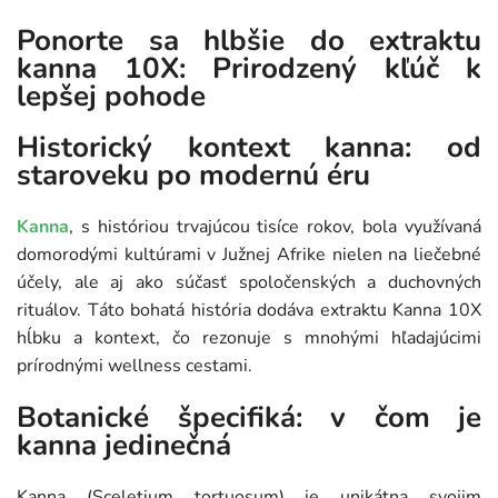
Ponorte sa hlbšie do extraktu
kanna 10X: Prirodzený kľúč k
lepšej pohode
Historický kontext kanna: od
staroveku po modernú éru
Kanna
, s históriou trvajúcou tisíce rokov, bola využívaná
domorodými kultúrami v Južnej Afrike nielen na liečebné
účely, ale aj ako súčasť spoločenských a duchovných
rituálov. Táto bohatá história dodáva extraktu Kanna 10X
hĺbku a kontext, čo rezonuje s mnohými hľadajúcimi
prírodnými wellness cestami.
Botanické špecifiká: v čom je
kanna jedinečná
Kanna (Sceletium tortuosum) je unikátna svojim