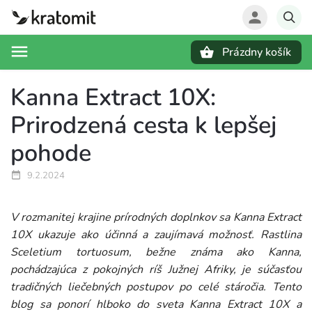
Prázdny košík
Hľadať
Kanna Extract 10X:
Prirodzená cesta k lepšej
pohode
9.2.2024
V rozmanitej krajine prírodných doplnkov sa Kanna Extract
10X ukazuje ako účinná a zaujímavá možnosť. Rastlina
Sceletium tortuosum, bežne známa ako Kanna,
pochádzajúca z pokojných ríš Južnej Afriky, je súčasťou
tradičných liečebných postupov po celé stáročia. Tento
blog sa ponorí hlboko do sveta Kanna Extract 10X a