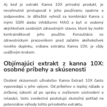
Aj keď je extrakt Kanna 10X prírodný produkt, je
nevyhnutné pristupovať k jeho používaniu opatrne a
zodpovedne. Je dôležité vyhnúť sa kombinácii Kanna s
inými SSRI alebo inhibítormi MAO a byť si vedomý
akýchkoľvek osobných zdravotných stavov, ktoré by mohli
kontraindikovať jeho použitie. Konzultácia so
zdravotníckym pracovníkom pred začatím akéhokoľvek
nového doplnku, vrátane extraktu Kanna 10X, je vždy
uvážlivým krokom.
Objímajúci extrakt z kanna 10X:
osobné príbehy a skúsenosti
Osobné skúsenosti užívateľov Kanna Extract 10X často
vypovedajú o jeho vplyve. Od príbehov o lepšej nálade a
zníženej úzkosti až po správy o zvýšenom sústredení a
relaxácii, tieto svedectvá poskytujú skutočný pohľad na
potenciálne výhody tohto prírodného extraktu.