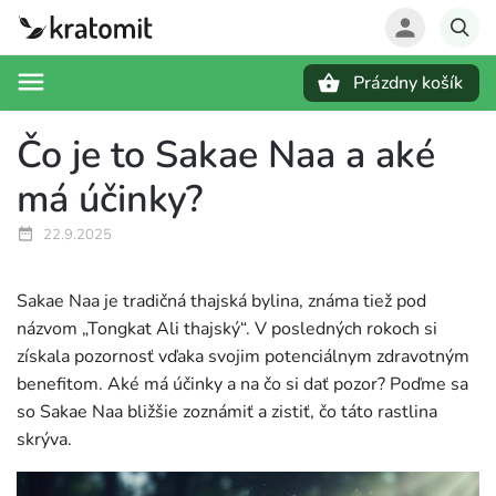
Prázdny košík
Hľadať
Čo je to Sakae Naa a aké
má účinky?
22.9.2025
Sakae Naa je tradičná thajská bylina, známa tiež pod
názvom „Tongkat Ali thajský“. V posledných rokoch si
získala pozornosť vďaka svojim potenciálnym zdravotným
benefitom. Aké má účinky a na čo si dať pozor? Poďme sa
so Sakae Naa bližšie zoznámiť a zistiť, čo táto rastlina
skrýva.