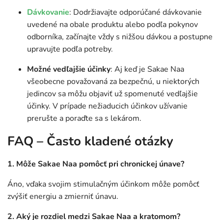
Dávkovanie
: Dodržiavajte odporúčané dávkovanie
uvedené na obale produktu alebo podľa pokynov
odborníka, začínajte vždy s nižšou dávkou a postupne
upravujte podľa potreby.
Možné vedľajšie účinky
: Aj keď je Sakae Naa
všeobecne považovaná za bezpečnú, u niektorých
jedincov sa môžu objaviť už spomenuté vedľajšie
účinky. V prípade nežiaducich účinkov užívanie
prerušte a poraďte sa s lekárom.
FAQ – Často kladené otázky
1. Môže Sakae Naa pomôcť pri chronickej únave?
Áno, vďaka svojim stimulačným účinkom môže pomôcť
zvýšiť energiu a zmierniť únavu.
2. Aký je rozdiel medzi Sakae Naa a kratomom?