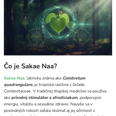
Čo je Sakae Naa?
Sakae Naa
,
latinsky známa ako
Combretum
quadrangulare,
je tropická rastlina z čeľade
Combretaceae. V tradičnej thajskej medicíne sa používa
ako
prírodný stimulátor a afrodiziakum
, podporujúci
energiu, vitalitu a sexuálne zdravie. Navyše sa v
posledných rokoch začala skúmať aj jej účinnosť v