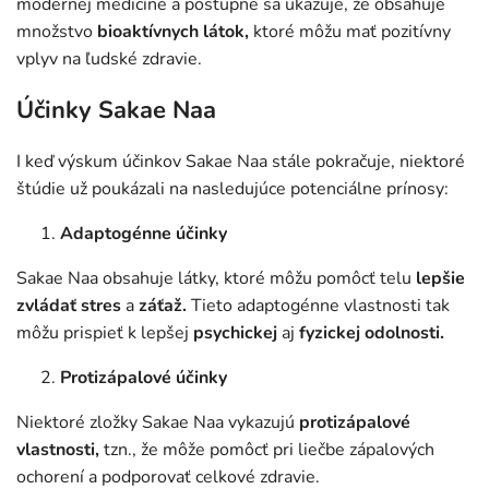
modernej medicíne a postupne sa ukazuje, že obsahuje
množstvo
bioaktívnych látok,
ktoré môžu mať pozitívny
vplyv na ľudské zdravie.
Účinky Sakae Naa
I
keď výskum účinkov Sakae Naa stále pokračuje, niektoré
štúdie už poukázali na nasledujúce potenciálne prínosy:
Adaptogénne účinky
Sakae Naa obsahuje látky, ktoré môžu pomôcť telu
lepšie
zvládať stres
a
záťaž.
Tieto adaptogénne vlastnosti tak
môžu prispieť k lepšej
psychickej
aj
fyzickej odolnosti.
Protizápalové účinky
Niektoré zložky Sakae Naa vykazujú
protizápalové
vlastnosti,
tzn., že môže pomôcť pri liečbe zápalových
ochorení a podporovať celkové zdravie.