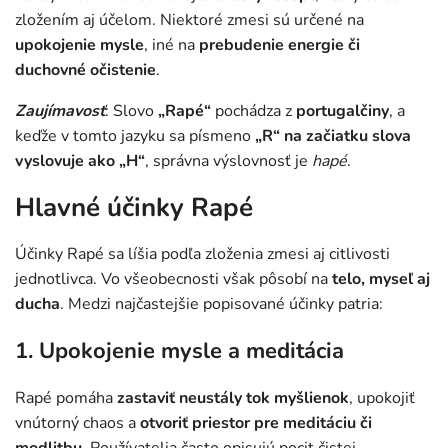
zložením aj účelom. Niektoré zmesi sú určené na
upokojenie mysle
, iné na
prebudenie energie či
duchovné očistenie
.
Zaujímavosť
: Slovo
„Rapé“
pochádza z
portugalčiny
, a
keďže v tomto jazyku sa písmeno
„R“ na začiatku slova
vyslovuje ako „H“
, správna výslovnosť je
hapé
.
Hlavné účinky Rapé
Účinky Rapé sa líšia podľa zloženia zmesi aj citlivosti
jednotlivca. Vo všeobecnosti však pôsobí na
telo, myseľ aj
ducha
. Medzi najčastejšie popisované účinky patria:
1. Upokojenie mysle a meditácia
Rapé pomáha
zastaviť neustály tok myšlienok
, upokojiť
vnútorný chaos a
otvoriť priestor pre meditáciu či
modlitbu
. Používatelia často opisujú pocit čistej