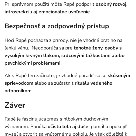
Pri správnom použití môže Rapé podporiť
osobný rozvoj,
introspekciu aj emocionálne uvoľnenie
.
Bezpečnosť a zodpovedný prístup
Hoci Rapé pochádza z prírody, nie je vhodné brať ho na
ľahkú váhu. Neodporúča sa pre
tehotné ženy, osoby s
vysokým krvným tlakom, srdcovými ťažkosťami alebo
psychickými problémami.
Ak s Rapé len začínate, je vhodné poradiť sa so
skúseným
sprievodcom
alebo sa zúčastniť
rituálu vedeného
odborníkom
.
Záver
Rapé je fascinujúca zmes s hlbokým duchovným
významom. Ponúka
očistu tela aj duše
, pomáha upokojiť
myseľ a otvoriť sa vnútornému pokoju. Je však dôležité k