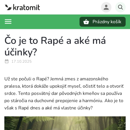
Prázdny košík
Hľadať
Čo je to Rapé a aké má
účinky?
17.10.2025
Už ste počuli o Rapé? Jemná zmes z amazonského
pralesa, ktorá dokáže upokojiť myseľ, očistiť telo a otvoriť
srdce. Tento posvätný dar pôvodných kmeňov sa používa
po stáročia na duchovné prepojenie a harmóniu. Ako je to
však s Rapé dnes a aké má vlastne účinky?