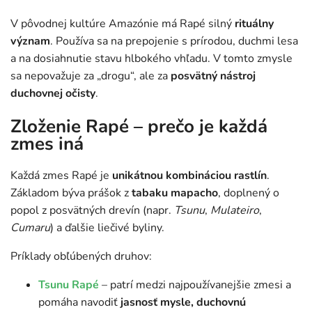
V pôvodnej kultúre Amazónie má Rapé silný
rituálny
význam
. Používa sa na prepojenie s prírodou, duchmi lesa
a na dosiahnutie stavu hlbokého vhľadu. V tomto zmysle
sa nepovažuje za „drogu“, ale za
posvätný nástroj
duchovnej očisty
.
Zloženie Rapé – prečo je každá
zmes iná
Každá zmes Rapé je
unikátnou kombináciou rastlín
.
Základom býva prášok z
tabaku mapacho
, doplnený o
popol z posvätných drevín (napr.
Tsunu
,
Mulateiro
,
Cumaru
) a ďalšie liečivé byliny.
Príklady obľúbených druhov:
Tsunu Rapé
– patrí medzi najpoužívanejšie zmesi a
pomáha navodiť
jasnosť mysle, duchovnú