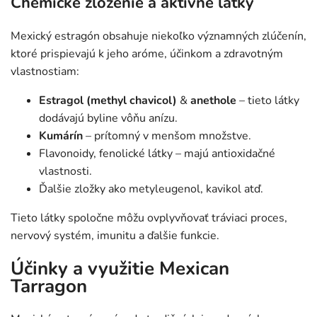
Chemické zloženie a aktívne látky
Mexický estragón obsahuje niekoľko významných zlúčenín,
ktoré prispievajú k jeho aróme, účinkom a zdravotným
vlastnostiam:
Estragol (methyl chavicol)
&
anethole
– tieto látky
dodávajú byline vôňu anízu.
Kumárín
– prítomný v menšom množstve.
Flavonoidy, fenolické látky – majú antioxidačné
vlastnosti.
Ďalšie zložky ako metyleugenol, kavikol atď.
Tieto látky spoločne môžu ovplyvňovať tráviaci proces,
nervový systém, imunitu a ďalšie funkcie.
Účinky a využitie Mexican
Tarragon