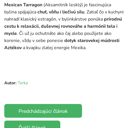
Mexican Tarragon
(Aksamitník lesklý) je fascinujúca
bylina spájajúca
chuť, vôňu i liečivú silu
. Zatiaľ čo v kuchyni
nahradí klasický estragón, v bylinkárstve ponúka
prírodnú
cestu k relaxácii, duševnej rovnováhe a harmónii tela i
mysle
. Či už ju ochutnáte ako čaj alebo použijete ako
korenie, vždy v sebe ponesie
dotyk starovekej múdrosti
Aztékov
a kvapku zlatej energie Mexika.
Autor:
Terka
Predchádzajúci článok
Ďalší článok