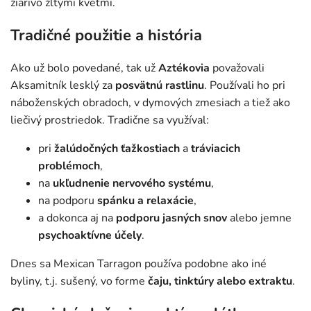
žiarivo žltými kvetmi.
Tradičné použitie a história
Ako už bolo povedané, tak už
Aztékovia
považovali
Aksamitník lesklý za
posvätnú rastlinu
. Používali ho pri
náboženských obradoch, v dymových zmesiach a tiež ako
liečivý prostriedok. Tradične sa využíval:
pri
žalúdočných ťažkostiach
a
tráviacich
problémoch
,
na
ukľudnenie nervového systému
,
na podporu
spánku a relaxácie
,
a dokonca aj na
podporu jasných snov
alebo jemne
psychoaktívne účely
.
Dnes sa Mexican Tarragon používa podobne ako iné
byliny, t.j. sušený, vo forme
čaju, tinktúry alebo extraktu
.