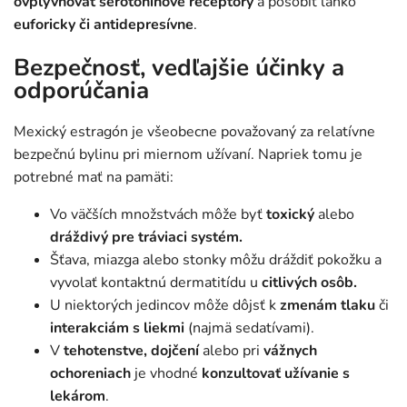
ovplyvňovať serotonínové receptory
a pôsobiť ľahko
euforicky či antidepresívne
.
Bezpečnosť, vedľajšie účinky a
odporúčania
Mexický estragón je všeobecne považovaný za relatívne
bezpečnú bylinu pri miernom užívaní. Napriek tomu je
potrebné mať na pamäti:
Vo väčších množstvách môže byť
toxický
alebo
dráždivý pre tráviaci systém.
Šťava, miazga alebo stonky môžu dráždiť pokožku a
vyvolať kontaktnú dermatitídu u
citlivých osôb.
U niektorých jedincov môže dôjsť k
zmenám tlaku
či
interakciám
s liekmi
(najmä sedatívami).
V
tehotenstve, dojčení
alebo pri
vážnych
ochoreniach
je vhodné
konzultovať užívanie
s
lekárom
.