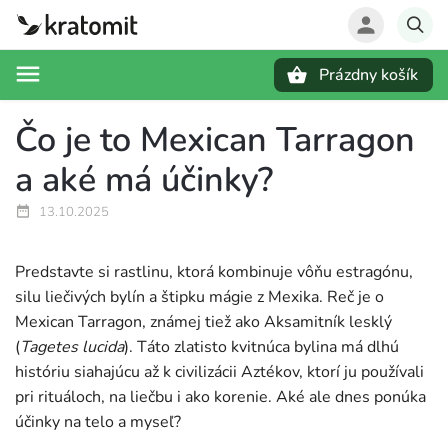
Prázdny košík
Hľadať
Čo je to Mexican Tarragon
a aké má účinky?
13.10.2025
Predstavte si rastlinu, ktorá kombinuje vôňu estragónu,
silu liečivých bylín a štipku mágie z Mexika. Reč je o
Mexican Tarragon, známej tiež ako Aksamitník lesklý
(
Tagetes lucida
). Táto zlatisto kvitnúca bylina má dlhú
históriu siahajúcu až k civilizácii Aztékov, ktorí ju používali
pri rituáloch, na liečbu i ako korenie. Aké ale dnes ponúka
účinky na telo a myseľ?