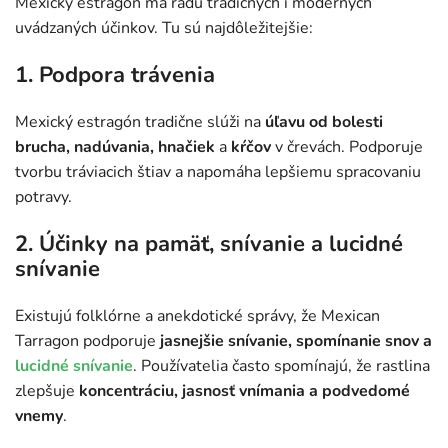
Mexický estragón má radu tradičných i moderných
uvádzaných účinkov. Tu sú najdôležitejšie:
1. Podpora trávenia
Mexický estragón tradične slúži na
úľavu od bolesti
brucha, nadúvania, hnačiek
a
kŕčov
v črevách. Podporuje
tvorbu tráviacich štiav a napomáha lepšiemu spracovaniu
potravy.
2. Účinky na pamäť, snívanie a lucidné
snívanie
Existujú folklórne a anekdotické správy, že Mexican
Tarragon podporuje
jasnejšie snívanie, spomínanie snov a
lucidné snívanie
. Používatelia často spomínajú, že rastlina
zlepšuje
koncentráciu, jasnosť vnímania a podvedomé
vnemy
.