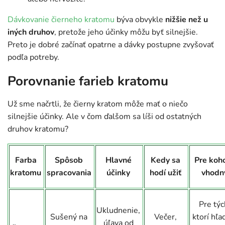
Dávkovanie čierneho kratomu
býva obvykle
nižšie než u
iných druhov
, pretože jeho účinky môžu byť silnejšie.
Preto je dobré začínať opatrne a dávky postupne zvyšovať
podľa potreby.
Porovnanie farieb kratomu
Už sme načrtli, že čierny kratom môže mať o niečo
silnejšie účinky. Ale v čom ďalšom sa líši od ostatných
druhov kratomu?
Farba
Spôsob
Hlavné
Kedy sa
Pre koho
kratomu
spracovania
účinky
hodí užiť
vhodn
Pre týc
Ukludnenie,
Sušený na
Večer,
ktorí hľa
úľava od