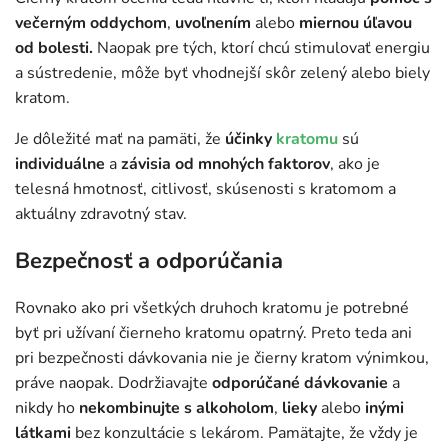
večerným oddychom
,
uvoľnením
alebo
miernou úľavou
od bolesti.
Naopak pre tých, ktorí chcú stimulovať energiu
a sústredenie, môže byť vhodnejší skôr zelený alebo biely
kratom.
Je dôležité mať na pamäti, že
účinky
kratomu
sú
individuálne
a
závisia od mnohých faktorov
, ako je
telesná hmotnosť, citlivosť, skúsenosti s kratomom a
aktuálny zdravotný stav.
Bezpečnosť a odporúčania
Rovnako ako pri všetkých druhoch kratomu je potrebné
byť pri užívaní čierneho kratomu opatrný. Preto teda ani
pri bezpečnosti dávkovania nie je čierny kratom výnimkou,
práve naopak. Dodržiavajte
odporúčané dávkovanie
a
nikdy ho
nekombinujte
s alkoholom
,
lieky
alebo
inými
látkami
bez konzultácie s lekárom. Pamätajte, že vždy je