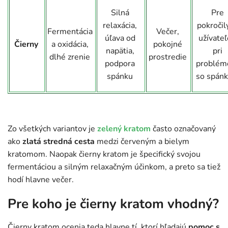
Silná
Pre
relaxácia,
pokročil
Fermentácia
Večer,
úľava od
užívateľ
Čierny
a oxidácia,
pokojné
napätia,
pri
dlhé zrenie
prostredie
podpora
problém
spánku
so spán
Zo všetkých variantov je
zelený kratom
často označovaný
ako
zlatá stredná cesta
medzi červeným a bielym
kratomom. Naopak čierny kratom je špecifický svojou
fermentáciou a silným relaxačným účinkom, a preto sa tiež
hodí hlavne večer.
Pre koho je čierny kratom vhodný?
Čierny kratom ocenia teda hlavne tí, ktorí hľadajú
pomoc s