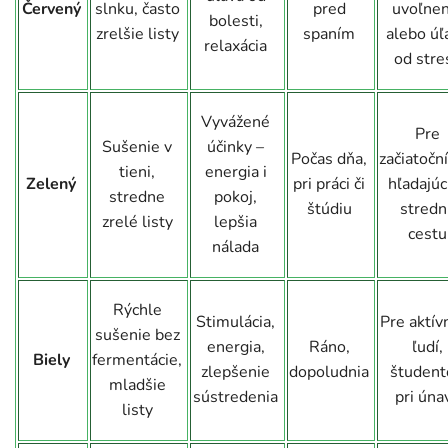
Červený
slnku, často
pred
uvoľnen
bolesti,
zrelšie listy
spaním
alebo úľ
relaxácia
od stre
Vyvážené
Pre
Sušenie v
účinky –
Počas dňa,
začiatočn
tieni,
energia i
Zelený
pri práci či
hľadajúc
stredne
pokoj,
štúdiu
stredn
zrelé listy
lepšia
cestu
nálada
Rýchle
Stimulácia,
Pre aktív
sušenie bez
energia,
Ráno,
ľudí,
Biely
fermentácie,
zlepšenie
dopoludnia
študent
mladšie
sústredenia
pri úna
listy