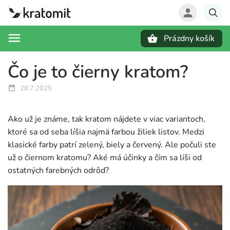
Prázdny košík
Hľadať
Čo je to čierny kratom?
28.7.2025
Ako už je známe, tak kratom nájdete v viac variantoch,
ktoré sa od seba líšia najmä farbou žiliek listov. Medzi
klasické farby patrí zelený, biely a červený. Ale počuli ste
už o čiernom kratomu? Aké má účinky a čím sa líši od
ostatných farebných odrôd?