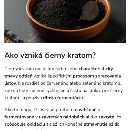
Ako vzniká čierny kratom?
Čierny kratom nie je len farba. Jeho
charakteristický
tmavý odtieň
vzniká špecifickým
procesom spracovania
listov.
Na rozdiel od červeného alebo zeleného kratomu,
kde sú listy sušené rýchlejšie a často na slnku, pre čierny
kratom sa používa
dlhšia fermentácia.
Ako to funguje? Listy sú po zbere
navlhčené
a
fermentované
v
uzavretých nádobách
alebo
zakryté,
čo
spôsobuje
oxidáciu
a tiež ich konečné
stmavnutie
až do