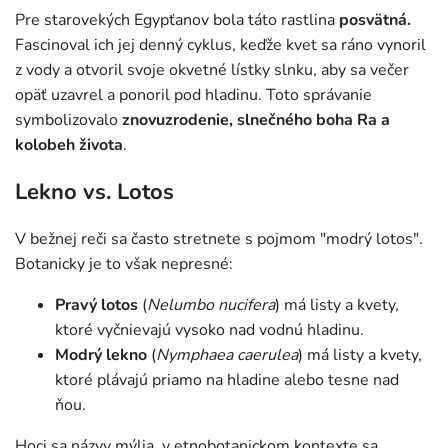
Pre starovekých Egypťanov bola táto rastlina
posvätná.
Fascinoval ich jej denný cyklus, keďže kvet sa ráno vynoril
z vody a otvoril svoje okvetné lístky slnku, aby sa večer
opäť uzavrel a ponoril pod hladinu. Toto správanie
symbolizovalo
znovuzrodenie, slnečného boha Ra a
kolobeh života
.
Lekno vs. Lotos
V bežnej reči sa často stretnete s pojmom "modrý lotos".
Botanicky je to však nepresné:
Pravý lotos
(
Nelumbo nucifera
) má listy a kvety,
ktoré vyčnievajú vysoko nad vodnú hladinu.
Modrý lekno
(
Nymphaea caerulea
) má listy a kvety,
ktoré plávajú priamo na hladine alebo tesne nad
ňou.
Hoci sa názvy mýlia, v etnobotanickom kontexte sa