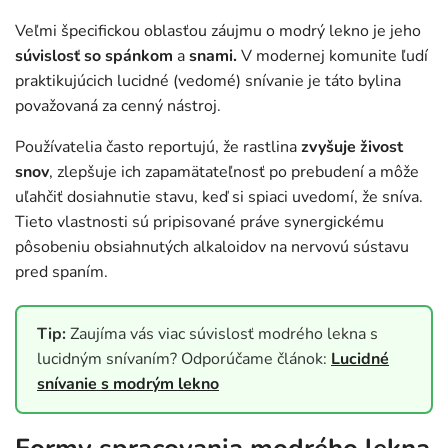
Veľmi špecifickou oblasťou záujmu o modrý lekno je jeho
súvislosť so spánkom
a
snami.
V modernej komunite ľudí
praktikujúcich lucidné (vedomé) snívanie je táto bylina
považovaná za cenný nástroj.
Používatelia často reportujú, že rastlina
zvyšuje živost
snov
, zlepšuje ich zapamätateľnosť po prebudení a môže
uľahčiť dosiahnutie stavu, keď si spiaci uvedomí, že sníva.
Tieto vlastnosti sú pripisované práve synergickému
pôsobeniu obsiahnutých alkaloidov na nervovú sústavu
pred spaním.
Tip:
Zaujíma vás viac súvislosť modrého lekna s
lucidným snívaním? Odporúčame článok:
Lucidné
snívanie s modrým lekno