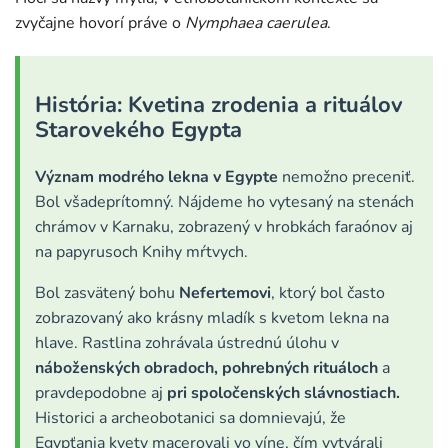
zvyčajne hovorí práve o
Nymphaea caerulea
.
História: Kvetina zrodenia a rituálov
Starovekého Egypta
Význam modrého lekna
v
Egypte
nemožno preceniť.
Bol všadeprítomný. Nájdeme ho vytesaný na stenách
chrámov v Karnaku, zobrazený v hrobkách faraónov aj
na papyrusoch Knihy mŕtvych.
Bol zasvätený bohu
Nefertemovi
, ktorý bol často
zobrazovaný ako krásny mladík s kvetom lekna na
hlave. Rastlina zohrávala ústrednú úlohu v
náboženských obradoch, pohrebných rituáloch
a
pravdepodobne aj
pri spoločenských slávnostiach.
Historici a archeobotanici sa domnievajú, že
Egypťania kvety macerovali vo víne, čím vytvárali