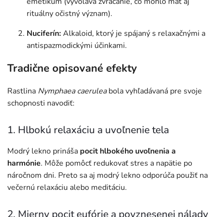
emetikum (vyvoláva zvracanie, čo mohlo mať aj
rituálny očistný význam).
Nuciferín:
Alkaloid, ktorý je spájaný s relaxačnými a
antispazmodickými účinkami.
Tradične opisované efekty
Rastlina
Nymphaea caerulea
bola vyhľadávaná pre svoje
schopnosti navodiť:
1. Hlbokú relaxáciu a uvoľnenie tela
Modrý lekno prináša
pocit hlbokého uvoľnenia a
harmónie
. Môže pomôcť redukovať stres a napätie po
náročnom dni. Preto sa aj modrý lekno odporúča použiť na
večernú relaxáciu alebo meditáciu.
2. Mierny pocit eufórie a povznesenej nálady