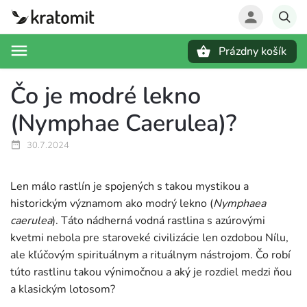
Prázdny košík
Hľadať
Čo je modré lekno
(Nymphae Caerulea)?
30.7.2024
Len málo rastlín je spojených s takou mystikou a
historickým významom ako modrý lekno (
Nymphaea
caerulea
). Táto nádherná vodná rastlina s azúrovými
kvetmi nebola pre staroveké civilizácie len ozdobou Nílu,
ale kľúčovým spirituálnym a rituálnym nástrojom. Čo robí
túto rastlinu takou výnimočnou a aký je rozdiel medzi ňou
a klasickým lotosom?