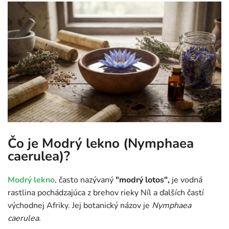
Čo je Modrý lekno (Nymphaea
caerulea)?
Modrý lekno
, často nazývaný
"modrý lotos",
je vodná
rastlina pochádzajúca z brehov rieky Níl a ďalších častí
východnej Afriky. Jej botanický názov je
Nymphaea
caerulea
.