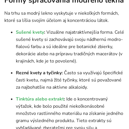
Formy spracovania modrého lekna
Na trhu sa modrý lekno vyskytuje v niekoľkých formách,
ktoré sa líšia svojím účelom aj koncentráciou látok.
Sušené kvety
:
Vizuálne najatraktívnejšia forma. Celé
sušené kvety si zachovávajú svoju nádhernú modro-
fialovú farbu a sú ideálne pre botanické zbierky,
dekorácie alebo na prípravu tradičných macerátov (v
krajinách, kde je to povolené).
Rezné kvety a tyčinky:
Často sa využívajú špecifické
časti kvetu, najmä žlté tyčinky, ktoré sú považované
za najbohatšie na aktívne alkaloidy.
Tinktúra alebo extrakt
:
Ide o koncentrovaný
výťažok, kde bolo použité niekoľkonásobné
množstvo rastlinného materiálu na získanie jedného
gramu výsledného produktu. Tieto extrakty sú
vyhľadávané zberateľmi pre svoju silu a