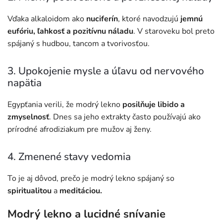
Vďaka alkaloidom ako
nuciferín
, ktoré navodzujú
jemnú
eufóriu, ľahkosť a pozitívnu náladu
. V staroveku bol preto
spájaný s hudbou, tancom a tvorivosťou.
3. Upokojenie mysle a úľavu od nervového
napätia
Egypťania verili, že modrý lekno
posilňuje libido a
zmyselnosť
. Dnes sa jeho extrakty často používajú ako
prírodné afrodiziakum pre mužov aj ženy.
4. Zmenené stavy vedomia
To je aj dôvod, prečo je modrý lekno spájaný so
spiritualitou
a
meditáciou.
Modrý lekno a lucidné snívanie