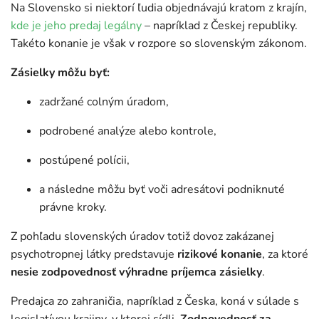
Na Slovensko si niektorí ľudia objednávajú kratom z krajín,
kde je jeho predaj legálny
– napríklad z Českej republiky.
Takéto konanie je však v rozpore so slovenským zákonom.
Zásielky môžu byť:
zadržané colným úradom,
podrobené analýze alebo kontrole,
postúpené polícii,
a následne môžu byť voči adresátovi podniknuté
právne kroky.
Z pohľadu slovenských úradov totiž dovoz zakázanej
psychotropnej látky predstavuje
rizikové konanie
, za ktoré
nesie zodpovednosť výhradne príjemca zásielky
.
Predajca zo zahraničia, napríklad z Česka, koná v súlade s
legislatívou krajiny, v ktorej sídli.
Zodpovednosť za