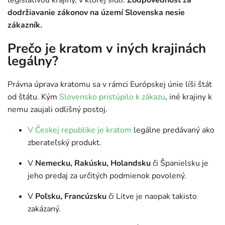
dodržiavanie zákonov na území Slovenska nesie
zákazník.
Prečo je kratom v iných krajinách
legálny?
Právna úprava kratomu sa v rámci Európskej únie líši štát
od štátu. Kým
Slovensko pristúpilo k zákazu
, iné krajiny k
nemu zaujali odlišný postoj.
V Českej republike je kratom
legálne predávaný ako
zberateľský produkt.
V
Nemecku, Rakúsku, Holandsku
či Španielsku je
jeho predaj za určitých podmienok povolený.
V
Poľsku, Francúzsku
či Litve je naopak takisto
zakázaný.