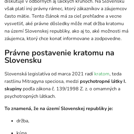
diskutuje v odborných aj laických kruhoch. Na Slovensku
však platí iný právny rámec, ktorý zákazníkov a záujemcov
často mätie. Tento článok má za cieľ prehľadne a vecne
vysvetliť, aké právne dôsledky môže mať držba kratomu
na území Slovenskej republiky, ako aj to, aké možnosti má
záujemca, ktorý chce konať informovane a zodpovedne.
Právne postavenie kratomu na
Slovensku
Slovenská legislatíva od marca 2021 radí
kratom
, teda
rastlinu Mitragyna speciosa, medzi
psychotropné látky I.
skupiny
podľa zákona č. 139/1998 Z. z. o omamných a
psychotropných látkach.
To znamená, že na území Slovenskej republiky je:
držba,
kúpa,