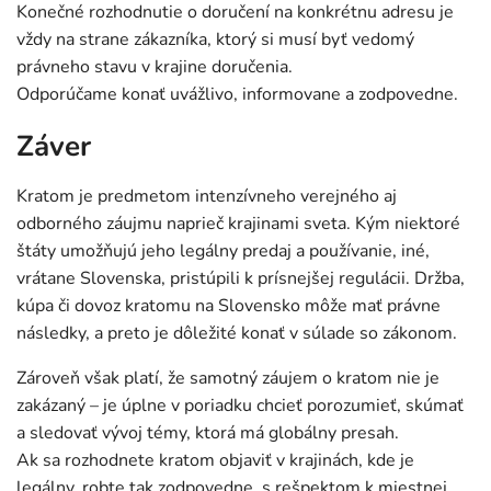
Konečné rozhodnutie o doručení na konkrétnu adresu je
vždy na strane zákazníka, ktorý si musí byť vedomý
právneho stavu v krajine doručenia.
Odporúčame konať uvážlivo, informovane a zodpovedne.
Záver
Kratom je predmetom intenzívneho verejného aj
odborného záujmu naprieč krajinami sveta. Kým niektoré
štáty umožňujú jeho legálny predaj a používanie, iné,
vrátane Slovenska, pristúpili k prísnejšej regulácii. Držba,
kúpa či dovoz kratomu na Slovensko môže mať právne
následky, a preto je dôležité konať v súlade so zákonom.
Zároveň však platí, že samotný záujem o kratom nie je
zakázaný – je úplne v poriadku chcieť porozumieť, skúmať
a sledovať vývoj témy, ktorá má globálny presah.
Ak sa rozhodnete kratom objaviť v krajinách, kde je
legálny, robte tak zodpovedne, s rešpektom k miestnej