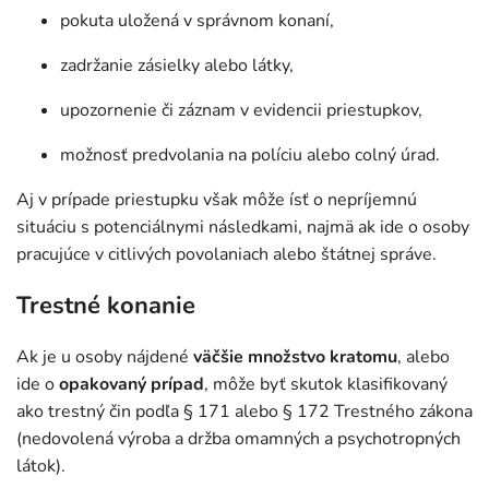
pokuta uložená v správnom konaní,
zadržanie zásielky alebo látky,
upozornenie či záznam v evidencii priestupkov,
možnosť predvolania na políciu alebo colný úrad.
Aj v prípade priestupku však môže ísť o nepríjemnú
situáciu s potenciálnymi následkami, najmä ak ide o osoby
pracujúce v citlivých povolaniach alebo štátnej správe.
Trestné konanie
Ak je u osoby nájdené
väčšie množstvo kratomu
, alebo
ide o
opakovaný prípad
, môže byť skutok klasifikovaný
ako trestný čin podľa § 171 alebo § 172 Trestného zákona
(nedovolená výroba a držba omamných a psychotropných
látok).