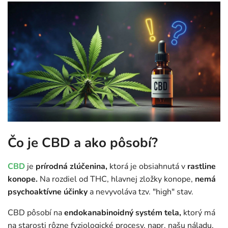
Čo je CBD a ako pôsobí?
CBD
je
prírodná zlúčenina,
ktorá je obsiahnutá v
rastline
konope.
Na rozdiel od THC, hlavnej zložky konope,
nemá
psychoaktívne účinky
a nevyvoláva tzv. "high" stav.
CBD pôsobí na
endokanabinoidný systém tela,
ktorý má
na starosti rôzne fyziologické procesy, napr. našu náladu,