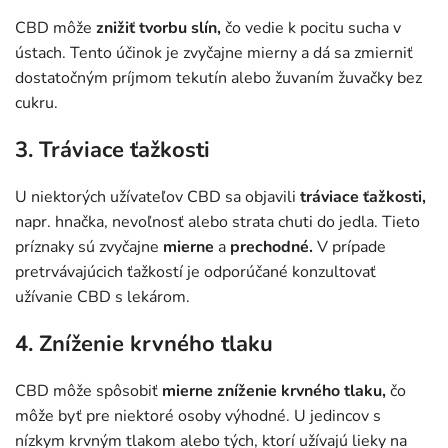
CBD môže
znižiť tvorbu slín,
čo vedie k pocitu sucha v
ústach. Tento účinok je zvyčajne mierny a dá sa zmierniť
dostatočným príjmom tekutín alebo žuvaním žuvačky bez
cukru.
3. Tráviace ťažkosti
U niektorých užívateľov CBD sa objavili
tráviace ťažkosti,
napr. hnačka, nevoľnosť alebo strata chuti do jedla. Tieto
príznaky sú zvyčajne
mierne
a
prechodné.
V prípade
pretrvávajúcich ťažkostí je odporúčané konzultovať
užívanie CBD s lekárom.
4. Zníženie krvného tlaku
CBD môže spôsobiť
mierne zníženie krvného tlaku,
čo
môže byť pre niektoré osoby výhodné. U jedincov s
nízkym krvným tlakom alebo tých, ktorí užívajú lieky na