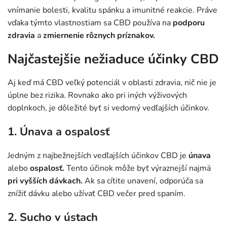
vnímanie bolesti, kvalitu spánku a imunitné reakcie. Práve
vďaka týmto vlastnostiam sa CBD používa na
podporu
zdravia
a
zmiernenie rôznych príznakov.
Najčastejšie nežiaduce účinky CBD
Aj keď má CBD veľký potenciál v oblasti zdravia, nič nie je
úplne bez rizika. Rovnako ako pri iných výživových
doplnkoch, je dôležité byť si vedomý vedľajších účinkov.
1. Únava a ospalosť
Jedným z najbežnejších vedľajších účinkov CBD je
únava
alebo
ospalosť.
Tento účinok môže byť výraznejší najmä
pri vyšších dávkach.
Ak sa cítite unavení, odporúča sa
znížiť dávku alebo užívať CBD večer pred spaním.
2. Sucho v ústach