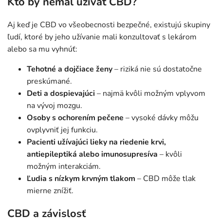
Kto by nemal užívať CBD?
Aj keď je CBD vo všeobecnosti bezpečné, existujú skupiny
ľudí, ktoré by jeho užívanie mali konzultovať s lekárom
alebo sa mu vyhnúť:
Tehotné a dojčiace ženy
– riziká nie sú dostatočne
preskúmané.
Deti a dospievajúci
– najmä kvôli možným vplyvom
na vývoj mozgu.
Osoby s ochorením pečene
– vysoké dávky môžu
ovplyvniť jej funkciu.
Pacienti užívajúci lieky na riedenie krvi,
antiepileptiká alebo imunosupresíva
– kvôli
možným interakciám.
Ľudia s nízkym krvným tlakom
– CBD môže tlak
mierne znížiť.
CBD a závislosť