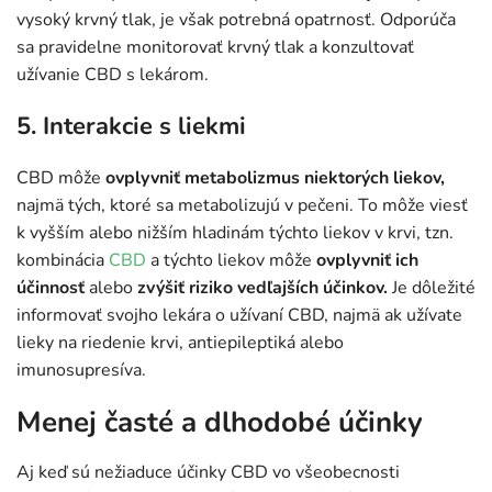
vysoký krvný tlak, je však potrebná opatrnosť. Odporúča
sa pravidelne monitorovať krvný tlak a konzultovať
užívanie CBD s lekárom.
5. Interakcie s liekmi
CBD môže
ovplyvniť metabolizmus niektorých liekov,
najmä tých, ktoré sa metabolizujú v pečeni. To môže viesť
k vyšším alebo nižším hladinám týchto liekov v krvi, tzn.
kombinácia
CBD
a týchto liekov môže
ovplyvniť ich
účinnosť
alebo
zvýšiť riziko vedľajších účinkov.
Je dôležité
informovať svojho lekára o užívaní CBD, najmä ak užívate
lieky na riedenie krvi, antiepileptiká alebo
imunosupresíva.
Menej časté a dlhodobé účinky
Aj keď sú nežiaduce účinky CBD vo všeobecnosti