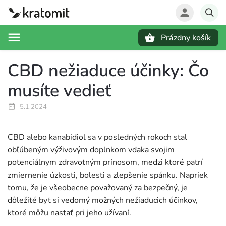
Prázdny košík
Hľadať
CBD nežiaduce účinky: Čo
musíte vedieť
5.1.2024
CBD alebo kanabidiol sa v posledných rokoch stal
obľúbeným výživovým doplnkom vďaka svojim
potenciálnym zdravotným prínosom, medzi ktoré patrí
zmiernenie úzkosti, bolesti a zlepšenie spánku. Napriek
tomu, že je všeobecne považovaný za bezpečný, je
dôležité byť si vedomý možných nežiaducich účinkov,
ktoré môžu nastať pri jeho užívaní.