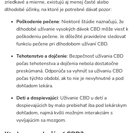
zriedkavé a mierne, existujú aj menej časté alebo
dlhodobé účinky, na ktoré je potrebné dávať pozor:
Poškodenie pečene
: Niektoré štúdie naznačujú, že
dlhodobé užívanie vysokých dávok CBD môže viesť k
poškodeniu pečene. Je dôležité pravidelne sledovať
funkciu pečene pri dlhodobom užívaní CBD.
Tehotenstvo a dojčenie
: Bezpečnosť užívania CBD
počas tehotenstva a dojčenia nebola dostatočne
preskúmaná. Odporúča sa vyhnúť sa užívaniu CBD
počas týchto období, ak to nie je nevyhnutné a pod
dohľadom lekára.
Deti a dospievajúci
: Užívanie CBD u detí a
dospievajúcich by malo prebiehať iba pod lekárskym
dohľadom, najmä kvôli možným interakciám s
vyvíjajúcim sa mozgom.