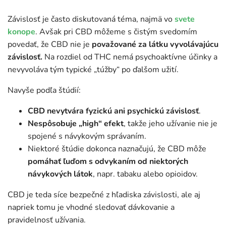
Závislosť je často diskutovaná téma, najmä vo
svete
konope
. Avšak pri CBD môžeme s čistým svedomím
povedať, že CBD nie je
považované za látku vyvolávajúcu
závislosť.
Na rozdiel od THC nemá psychoaktívne účinky a
nevyvoláva tým typické „túžby“ po ďalšom užití.
Navyše podľa štúdií:
CBD nevytvára fyzickú ani psychickú závislosť
.
Nespôsobuje „high“ efekt
, takže jeho užívanie nie je
spojené s návykovým správaním.
Niektoré štúdie dokonca naznačujú, že CBD môže
pomáhať ľuďom s odvykaním od niektorých
návykových látok
, napr. tabaku alebo opioidov.
CBD je teda síce bezpečné z hľadiska závislosti, ale aj
napriek tomu je vhodné sledovať dávkovanie a
pravidelnosť užívania.