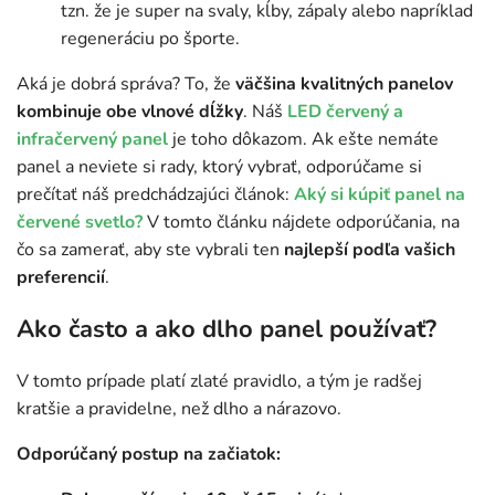
tzn. že je super na svaly, kĺby, zápaly alebo napríklad
regeneráciu po športe.
Aká je dobrá správa? To, že
väčšina kvalitných panelov
kombinuje obe vlnové dĺžky
. Náš
LED červený a
infračervený panel
je toho dôkazom. Ak ešte nemáte
panel a neviete si rady, ktorý vybrať, odporúčame si
prečítať náš predchádzajúci článok:
Aký si kúpiť panel na
červené svetlo?
V tomto článku nájdete odporúčania, na
čo sa zamerať, aby ste vybrali ten
najlepší podľa vašich
preferencií
.
Ako často a ako dlho panel používať?
V tomto prípade platí zlaté pravidlo, a tým je radšej
kratšie a pravidelne, než dlho a nárazovo.
Odporúčaný postup na začiatok: