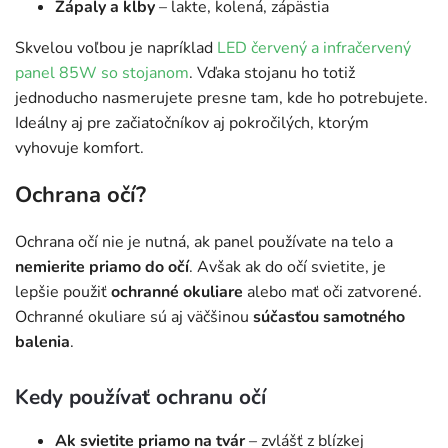
Zápaly a kĺby
– lakte, kolená, zápästia
Skvelou voľbou je napríklad
LED červený a infračervený
panel 85W so stojanom
. Vďaka stojanu ho totiž
jednoducho nasmerujete presne tam, kde ho potrebujete.
Ideálny aj pre začiatočníkov aj pokročilých, ktorým
vyhovuje komfort.
Ochrana očí?
Ochrana očí nie je nutná, ak panel používate na telo a
nemierite priamo do očí
. Avšak ak do očí svietite, je
lepšie použiť
ochranné okuliare
alebo mať oči zatvorené.
Ochranné okuliare sú aj väčšinou
súčasťou samotného
balenia
.
Kedy používať ochranu očí
Ak svietite priamo na tvár
– zvlášť z blízkej