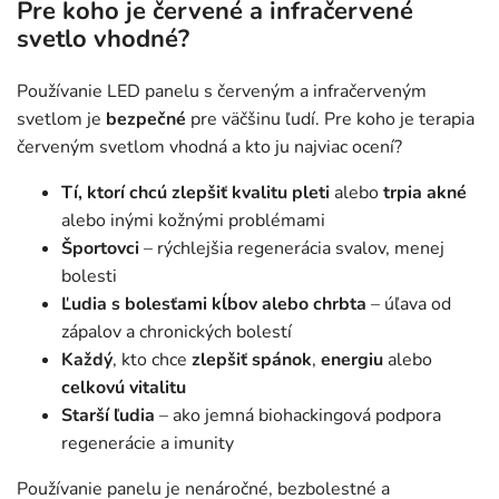
Pre koho je červené a infračervené
svetlo vhodné?
Používanie LED panelu s červeným a infračerveným
svetlom je
bezpečné
pre väčšinu ľudí. Pre koho je terapia
červeným svetlom vhodná a kto ju najviac ocení?
Tí, ktorí chcú zlepšiť kvalitu pleti
alebo
trpia akné
alebo inými kožnými problémami
Športovci
– rýchlejšia regenerácia svalov, menej
bolesti
Ľudia s bolesťami kĺbov alebo chrbta
– úľava od
zápalov a chronických bolestí
Každý
, kto chce
zlepšiť spánok
,
energiu
alebo
celkovú vitalitu
Starší ľudia
– ako jemná biohackingová podpora
regenerácie a imunity
Používanie panelu je nenáročné, bezbolestné a