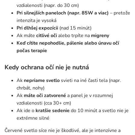
vzdialenosti (napr. do 30 cm)
Pri silnejších paneloch (napr. 85W a viac)
– pretože
intenzita je vysoká
Pri dlhšej expozícii
(nad 15 minút)
Ak máte
citlivé oči
alebo trpíte na
migreny
Keď cítite nepohodlie, pálenie alebo únavu očí
počas terapie
Kedy ochrana očí nie je nutná
Ak
nepriame svetlo
svieti na iné časti tela (napr.
chrbát, nohy)
Ak
máte oči zatvorené
a panel je v rozumnej
vzdialenosti (cca 30+ cm)
Ak ide o
kratšie sedenie
do 10 minút a svetlo nie je
extrémne silné
Červené svetlo síce nie je škodlivé, ale je intenzívne a