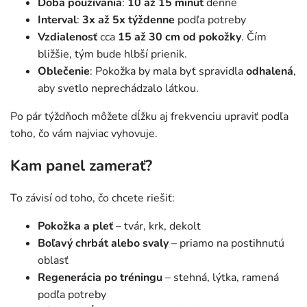
Doba používania
:
10 až 15 minút
denne
Interval
:
3x až 5x týždenne
podľa potreby
Vzdialenosť
cca
15 až 30 cm od pokožky
. Čím
bližšie, tým bude hlbší prienik.
Oblečenie
: Pokožka by mala byť spravidla
odhalená
,
aby svetlo neprechádzalo látkou.
Po pár týždňoch môžete dĺžku aj frekvenciu upraviť podľa
toho, čo vám najviac vyhovuje.
Kam panel zamerať?
To závisí od toho, čo chcete riešiť:
Pokožka a pleť
– tvár, krk, dekolt
Boľavý chrbát alebo svaly
– priamo na postihnutú
oblasť
Regenerácia po tréningu
– stehná, lýtka, ramená
podľa potreby