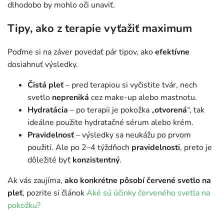
dlhodobo by mohlo oči unaviť.
Tipy, ako z terapie vyťažiť maximum
Poďme si na záver povedať pár tipov, ako
efektívne
dosiahnuť výsledky.
Čistá pleť
– pred terapiou si vyčistite tvár, nech
svetlo
nepreniká
cez make-up alebo mastnotu.
Hydratácia
– po terapii je pokožka „
otvorená
“, tak
ideálne použite hydratačné sérum alebo krém.
Pravidelnosť
– výsledky sa neukážu po prvom
použití. Ale po 2–4 týždňoch
pravidelnosti
, preto je
dôležité byť
konzistentný
.
Ak vás zaujíma,
ako konkrétne pôsobí červené svetlo na
pleť
, pozrite si článok
Aké sú účinky červeného svetla na
pokožku?