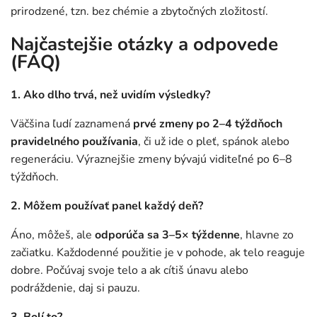
prirodzené, tzn. bez chémie a zbytočných zložitostí.
Najčastejšie otázky a odpovede
(FAQ)
1. Ako dlho trvá, než uvidím výsledky?
Väčšina ľudí zaznamená
prvé zmeny po 2–4 týždňoch
pravidelného používania
, či už ide o pleť, spánok alebo
regeneráciu. Výraznejšie zmeny bývajú viditeľné po 6–8
týždňoch.
2. Môžem používať panel každý deň?
Áno, môžeš, ale
odporúča sa 3–5× týždenne
, hlavne zo
začiatku. Každodenné použitie je v pohode, ak telo reaguje
dobre. Počúvaj svoje telo a ak cítiš únavu alebo
podráždenie, daj si pauzu.
3. Bolí to?