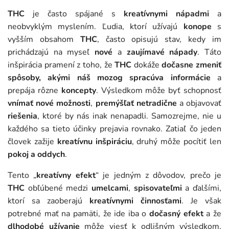
THC
je často spájané s
kreatívnymi nápadmi
a
neobvyklým myslením. Ľudia, ktorí užívajú
konope
s
vyšším obsahom
THC
, často opisujú stav, kedy im
prichádzajú na myseľ
nové
a
zaujímavé nápady
. Táto
inšpirácia pramení z toho, že
THC
dokáže
dočasne zmeniť
spôsoby, akými náš mozog spracúva informácie
a
prepája rôzne
koncepty
. Výsledkom môže byť schopnosť
vnímať nové možnosti
,
premýšľať netradične
a objavovať
riešenia
, ktoré by nás inak nenapadli. Samozrejme, nie u
každého sa tieto účinky prejavia rovnako. Zatiaľ čo jeden
človek zažije
kreatívnu inšpiráciu
, druhý môže pocítiť len
pokoj a oddych
.
Tento „
kreatívny efekt
“ je jedným z dôvodov, prečo je
THC
obľúbené medzi
umelcami
,
spisovateľmi
a ďalšími,
ktorí sa zaoberajú
kreatívnymi činnosťami
. Je však
potrebné mať na pamäti, že ide iba o
dočasný efekt
a že
dlhodobé užívanie
môže viesť k odlišným výsledkom,