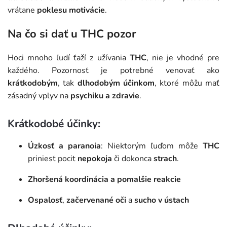
vrátane
poklesu motivácie
.
Na čo si dať u THC pozor
Hoci mnoho ľudí ťaží z užívania
THC
, nie je vhodné pre
každého. Pozornosť je potrebné venovať ako
krátkodobým
, tak
dlhodobým účinkom
, ktoré môžu mať
zásadný vplyv na
psychiku a zdravie
.
Krátkodobé účinky:
Úzkosť a paranoia
: Niektorým ľuďom môže
THC
priniesť pocit
nepokoja
či dokonca
strach
.
Zhoršená koordinácia a pomalšie reakcie
Ospalosť
,
začervenané oči
a
sucho v ústach