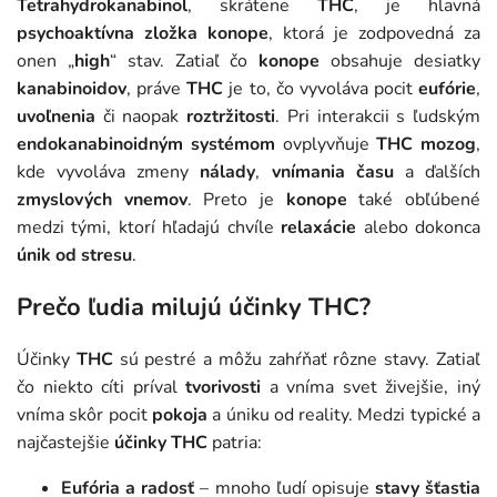
Tetrahydrokanabinol
, skrátene
THC
, je hlavná
psychoaktívna zložka konope
, ktorá je zodpovedná za
onen „
high
“ stav. Zatiaľ čo
konope
obsahuje desiatky
kanabinoidov
, práve
THC
je to, čo vyvoláva pocit
eufórie
,
uvoľnenia
či naopak
roztržitosti
. Pri interakcii s ľudským
endokanabinoidným systémom
ovplyvňuje
THC mozog
,
kde vyvoláva zmeny
nálady
,
vnímania času
a ďalších
zmyslových vnemov
. Preto je
konope
také obľúbené
medzi tými, ktorí hľadajú chvíle
relaxácie
alebo dokonca
únik od stresu
.
Prečo ľudia milujú účinky THC?
Účinky
THC
sú pestré a môžu zahŕňať rôzne stavy. Zatiaľ
čo niekto cíti príval
tvorivosti
a vníma svet živejšie, iný
vníma skôr pocit
pokoja
a úniku od reality. Medzi typické a
najčastejšie
účinky THC
patria:
Eufória a radosť
– mnoho ľudí opisuje
stavy šťastia