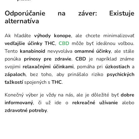
Odporúčanie na záver: Existuje
alternatíva
Ak hľadáte
výhody konope
, ale chcete minimalizovať
vedľajšie účinky THC
,
CBD
môže byť ideálnou voľbou.
Tento
kanabinoid
nevyvoláva
omamné účinky
, ale stále
ponúka
prínosy pre zdravie
.
CBD
je napríklad známe
svojimi
relaxačnými účinkami
, pomáha pri
úzkostiach
a
zápaloch
, bez toho, aby prinášalo riziko
psychických
ťažkostí
spojených s
THC
.
Konečný výber je vždy na nás, ale je dôležité byť
dobre
informovaný
, či už ide o
rekreačné užívanie
alebo
zdravotné potreby
.