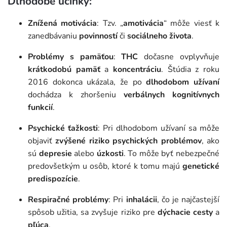
Dlhodobé účinky:
Znížená motivácia
: Tzv. „
amotivácia
“ môže viesť k
zanedbávaniu
povinností
či
sociálneho života
.
Problémy s pamäťou
:
THC
dočasne ovplyvňuje
krátkodobú pamäť
a
koncentráciu
. Štúdia z roku
2016 dokonca ukázala, že po
dlhodobom užívaní
dochádza k zhoršeniu
verbálnych kognitívnych
funkcií
.
Psychické ťažkosti
: Pri dlhodobom užívaní sa môže
objaviť
zvýšené riziko psychických problémov
, ako
sú
depresie
alebo
úzkosti
. To môže byť nebezpečné
predovšetkým u osôb, ktoré k tomu majú
genetické
predispozície
.
Respiračné problémy
: Pri
inhalácii
, čo je najčastejší
spôsob užitia, sa zvyšuje riziko pre
dýchacie cesty
a
pľúca
.