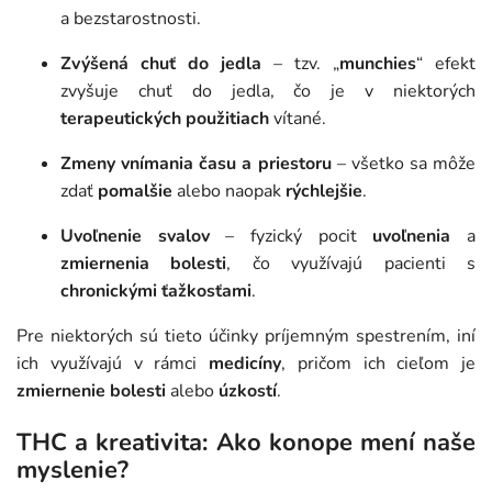
a bezstarostnosti.
Zvýšená chuť do jedla
– tzv. „
munchies
“ efekt
zvyšuje chuť do jedla, čo je v niektorých
terapeutických použitiach
vítané.
Zmeny vnímania času a priestoru
– všetko sa môže
zdať
pomalšie
alebo naopak
rýchlejšie
.
Uvoľnenie svalov
– fyzický pocit
uvoľnenia
a
zmiernenia bolesti
, čo využívajú pacienti s
chronickými ťažkosťami
.
Pre niektorých sú tieto účinky príjemným spestrením, iní
ich využívajú v rámci
medicíny
, pričom ich cieľom je
zmiernenie bolesti
alebo
úzkostí
.
THC a kreativita: Ako konope mení naše
myslenie?