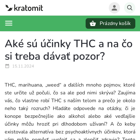
Prázdny košík
Hľadať
Aké sú účinky THC a na čo
si treba dávať pozor?
15.11.2024
THC, marihuana, „weed“ a ďalších mnoho pojmov, ktoré
ste určite už počuli, čo sa ale pod nimi skrýva? Zaujíma
vás, čo vlastne robí THC s naším telom a prečo je okolo
neho taký rozruch? Hľadáte odpovede na otázky, či je
konope bezpečnejšie ako alkohol alebo aké vedľajšie
účinky môžu hroziť pri dlhodobom užívaní? A čo keby
existovala alternatíva bez psychoaktívnych účinkov, ktorá
vám môže pomôcť uvoľniť sa a zlepšiť zdravie? Tento