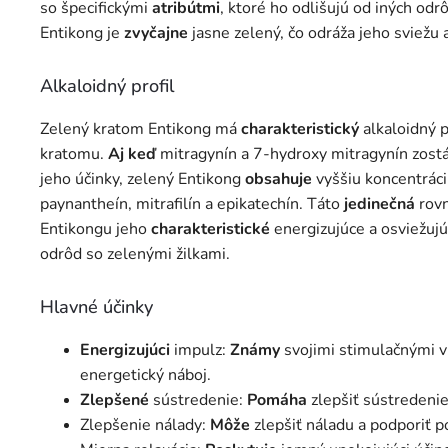
so špecifickými
atribútmi
, ktoré ho odlišujú od iných od
Entikong je
zvyčajne
jasne zelený, čo odráža jeho sviežu 
Alkaloidný profil
Zelený kratom Entikong má
charakteristický
alkaloidný p
kratomu.
Aj keď
mitragynín a 7-hydroxy mitragynín zost
jeho účinky, zelený Entikong
obsahuje
vyššiu koncentráci
paynantheín, mitrafilín a epikatechín. Táto
jedinečná
rovn
Entikongu jeho
charakteristické
energizujúce a osviežujúc
odrôd so zelenými žilkami.
Hlavné účinky
Energizujúci
impulz:
Známy
svojimi stimulačnými v
energetický náboj.
Zlepšené
sústredenie:
Pomáha
zlepšiť sústredenie
Zlepšenie nálady:
Môže
zlepšiť náladu a podporiť p