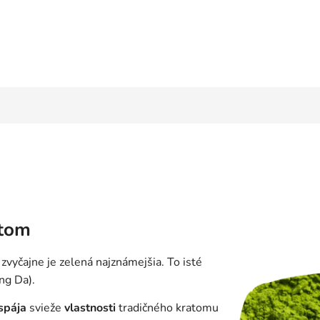
atom
, zvyčajne je zelená najznámejšia. To isté
ng Da).
spája
svieže
vlastnosti
tradičného kratomu