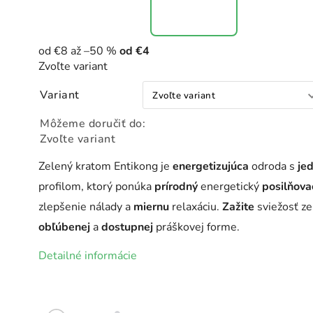
od €8
až –50 %
od
€4
Zvoľte variant
Variant
Môžeme doručiť do:
Zvoľte variant
Zelený kratom Entikong je
energetizujúca
odroda s
je
profilom, ktorý ponúka
prírodný
energetický
posilňova
zlepšenie nálady a
miernu
relaxáciu.
Zažite
sviežosť ze
obľúbenej
a
dostupnej
práškovej forme.
Detailné informácie