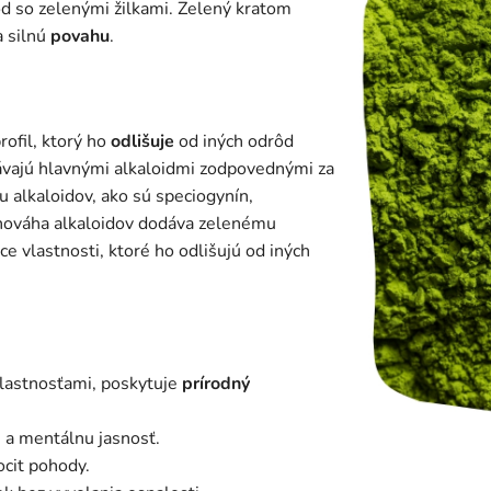
rôd so zelenými žilkami. Zelený kratom
a silnú
povahu
.
rofil, ktorý ho
odlišuje
od iných odrôd
ávajú hlavnými alkaloidmi zodpovednými za
u alkaloidov, ako sú speciogynín,
ováha alkaloidov dodáva zelenému
e vlastnosti, ktoré ho odlišujú od iných
lastnosťami, poskytuje
prírodný
 a mentálnu jasnosť.
ocit pohody.