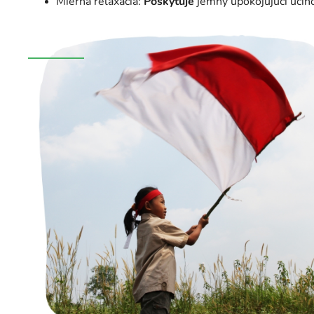
Mierna relaxácia:
Poskytuje
jemný upokojujúci účino