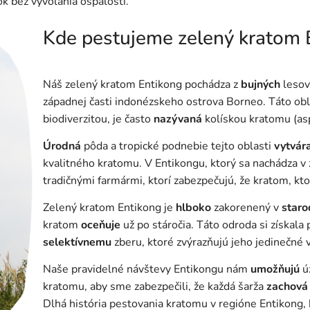
k bez vyvolania ospalosti.
Kde pestujeme zelený kratom 
Náš zelený kratom Entikong pochádza z
bujných
lesov
západnej časti indonézskeho ostrova Borneo. Táto obl
biodiverzitou, je často
nazývaná
kolískou kratomu (asp
Úrodná
pôda a tropické podnebie tejto oblasti
vytvár
kvalitného kratomu. V Entikongu, ktorý sa nachádza 
tradičnými farmármi, ktorí zabezpečujú, že kratom, k
Zelený kratom Entikong je
hlboko
zakorenený v
star
kratom
oceňuje
už po stáročia. Táto odroda si získala
selektívnemu
zberu, ktoré zvýrazňujú jeho jedinečné v
Naše pravidelné návštevy Entikongu nám
umožňujú
ú
kratomu, aby sme zabezpečili, že každá šarža
zachová
Dlhá história pestovania kratomu v regióne Entikong, k