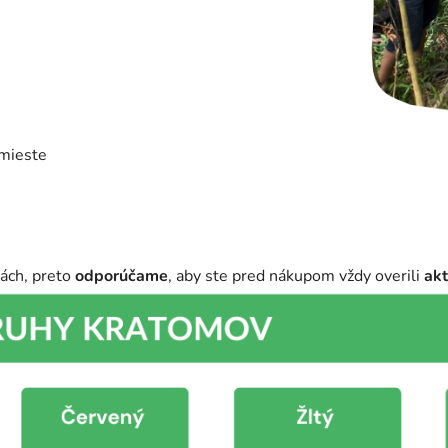
 mieste
nách, preto
odporúčame
, aby ste pred nákupom vždy overili
ak