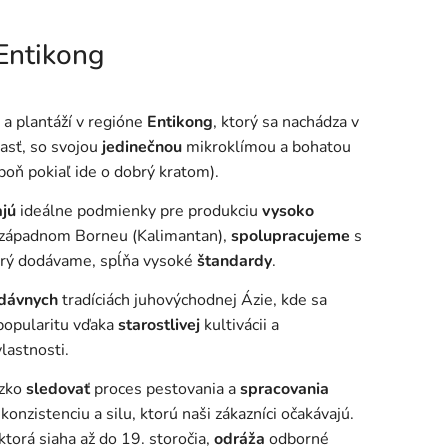
Entikong
 a plantáží v regióne
Entikong
, ktorý sa nachádza v
asť, so svojou
jedinečnou
mikroklímou a bohatou
oň pokiaľ ide o dobrý kratom).
ajú
ideálne podmienky pre produkciu
vysoko
v západnom Borneu (Kalimantan),
spolupracujeme
s
torý dodávame, spĺňa vysoké
štandardy
.
odávnych
tradíciách juhovýchodnej Ázie, kde sa
 popularitu vďaka
starostlivej
kultivácii a
lastnosti.
zko
sledovať
proces pestovania a
spracovania
konzistenciu a silu, ktorú naši zákazníci očakávajú.
torá siaha až do 19. storočia,
odráža
odborné