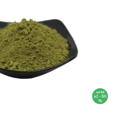
od €8
až –50
%