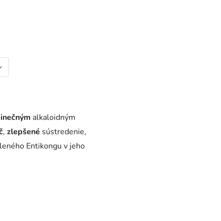
dinečným
alkaloidným
č
,
zlepšené
sústredenie,
leného Entikongu v jeho