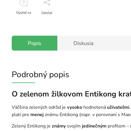
Opýtať sa
Zdieľať
Popis
Diskusia
Podrobný popis
O zelenom žilkovom Entikong kr
Väčšina zelených odrôd je
vysoko
hodnotená
užívateľmi
platí pre
menej
známu Entikong (napr. v porovnaní s Mae
Zelený Entikong je
známy
svojím
jedinečným
profilom –