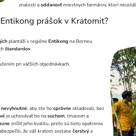
znalosti a
oddanosť
miestnych farmárov, ktorí neustá
 Entikong prášok v Kratomit?
ých
plantáží v regióne
Entikong
na Borneu.
ích
štandardov
.
.
čením pri väčších objednávkach.
e
nevyhnutné
, aby ste ho
správne
skladovali, bez
vé
je uchovávať ho na
suchom
, tmavom a
azne
znížiť jeho kvalitu, preto sú tieto opatrenia
abezpečili, že váš kratom zostane
čerstvý
a