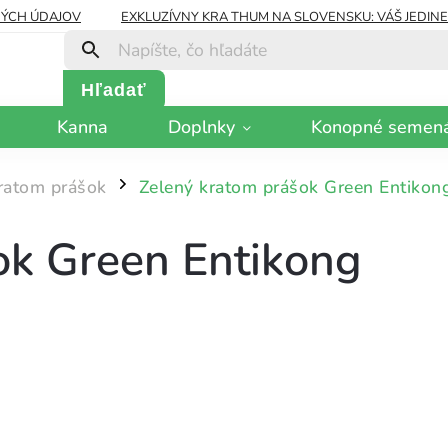
ÝCH ÚDAJOV
EXKLUZÍVNY KRA THUM NA SLOVENSKU: VÁŠ JEDIN
Hľadať
Kanna
Doplnky
Konopné semen
ratom prášok
Zelený kratom prášok Green Entikon
/
ok Green Entikong