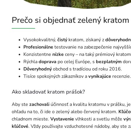
Prečo si objednať zelený kratom
Vysokokvalitný,
čistý
kratom, získaný z
dôveryhodn
Profesionálne
testovanie na zabezpečenie najvyšš
Konzistentne
nízke
ceny – na taký prémiový kratom
Rýchla
doprava
po celej Európe, s
bezplatným
doru
Dôveryhodný
obchod s tradíciou od roku 2016.
Tisíce spokojných zákazníkov a
vynikajúce
recenzie.
Ako skladovať kratom prášok?
Aby ste
zachovali
účinnosť a kvalitu kratomu v prášku, j
ohľadu na to, či ide o zelený alebo červený kratom.
Kľúčo
chladnom mieste.
Vystavenie
vlhkosti a svetlu môže
výr
kľúčové
. Vždy používajte vzduchotesné nádoby, aby ste z