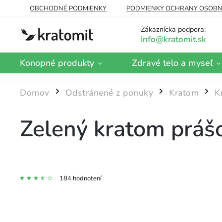
OBCHODNÉ PODMIENKY
PODMIENKY OCHRANY OSOBN
DOPRAVA A PLATBA
BLOG
Zákaznícka podpora:
Konopné produkty
Zdravé telo a myseľ
Domov
Odstránené z ponuky
Kratom
K
/
/
/
Zelený kratom práš
184 hodnotení