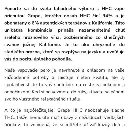
Ponorte sa do sveta lahodného výberu s HHC vape
príchuťou Grape, ktorého obsah HHC činí 94% a je
obohatený o 6% autentických terpénov z Kalifornie. Táto
unikátna kombinácia prináša nezameniteľnú chuť
zrelého hroznového vína, zozbieraného zo slnečných
svahov južnej Kalifornie. Je to ako uhryznutie do
sladkého hrozna, ktoré sa rozplýva na jazyku a uvoľňuje
vás do pocitu úplného pohodlia.
Naše vapovacie pero je navrhnuté s ohľadom na vaše
každodenné potreby a zaisťuje nielen kvalitu, ale aj
spoľahlivosť. Je to váš spoločník na ceste za pokojom a
odpočinkom. Keď si ho vezmete do ruky, stávate sa pánom
svojho vlastného relaxačného rituálu.
A čo je najdôležitejšie, Grape HHC neobsahuje žiadne
THC, takže nemusíte mať obavy z nežiaducich vedľajších
účinkov. To znamená, že si môžete užívať každý deň a