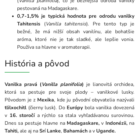
(
Vanilla planifolia
), čo je bežnejšia odroda vanilky
pestovaná na Madagaskare.
0,7-1,5% je typická hodnota pre odrodu vanilky
Tahitensis
(
Vanilla tahitensis
). Pre tento typ je
bežné, že má nižší obsah vanilínu, ale bohatšie
aróma, ktoré nie je tak sladké, ale lepšie vonia.
Používa sa hlavne v aromaterapii.
História a pôvod
Vanilka pravá (
Vanilla planifolia
)
je lianovitá orchidea,
ktorá sa pestuje pre svoje plody – vanilkové lusky.
Pôvodom je z
Mexika
, kde ju pôvodní obyvatelia nazývali
tlilxochitl
(čierny lusk). Do
Európy
bola vanilka dovezená
v
16. storočí
a rýchlo sa stala vyhľadávanou surovinou.
Dnes sa pestuje hlavne na
Madagaskare,
v
Indonézii,
na
Tahiti,
ale aj na
Srí Lanke
,
Bahamách
a v
Ugande.