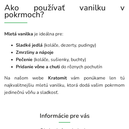
Ako používať vanilku v
pokrmoch?
Mletá vanilka
je ideálna pre:
Sladké jedlá
(koláče, dezerty, pudingy)
Zmrzliny a nápoje
Pečenie
(koláče, sušienky, buchty)
Pridanie vône a chuti
do rôznych pochutín
Na našom webe
Kratomit
vám ponúkame len tú
najkvalitnejšiu mletú vanilku, ktorá dodá vašim pokrmom
jedinečnú vôňu a sladkosť.
Informácie pre vás