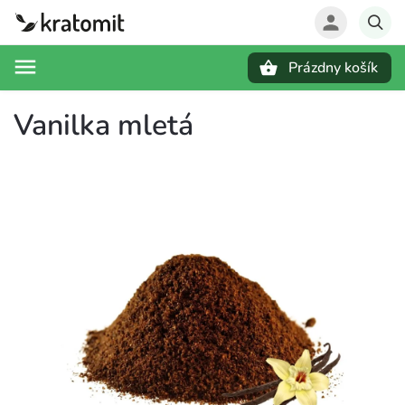
Prázdny košík
Hľadať
Vanilka mletá