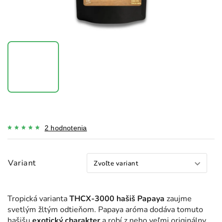
2 hodnotenia
Variant
Tropická varianta
THCX-3000 hašiš Papaya
zaujme
svetlým žltým odtieňom. Papaya aróma dodáva tomuto
hašišu
exotický charakter
a robí z neho veľmi originálny