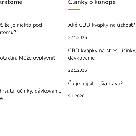
 kratome
Články o konope
, že je niekto pod
Aké CBD kvapky na úzkosť?
atomu?
22.1.2026
CBD kvapky na stres: účinky
olaktín: Môže ovplyvniť
dávkovanie
22.1.2026
Čo je najsilnejšia tráva?
irsuta: účinky, dávkovanie
9.1.2026
ie