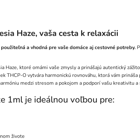
ia Haze, vaša cesta k relaxácii
 použiteľná a vhodná pre vaše domáce aj cestovné potreby.
P
ia Haze, ktoré omámi vaše zmysly a prinášajú autentický zážito
iek THCP-O vytvára harmonickú rovnováhu, ktorá vám prináša p
armóniu medzi stresom a pokojom a podporí vašu kreativitu a 
1ml je ideálnou voľbou pre:
nnom živote