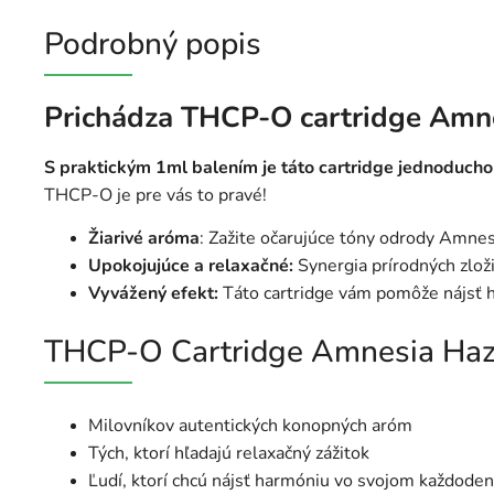
Podrobný popis
Prichádza THCP-O cartridge Amnes
S praktickým 1ml balením je táto cartridge jednoducho
THCP-O je pre vás to pravé!
Žiarivé aróma
: Zažite očarujúce tóny odrody Amnes
Upokojujúce a relaxačné:
Synergia prírodných zlož
Vyvážený efekt:
Táto cartridge vám pomôže nájsť h
THCP-O Cartridge Amnesia Haze 
Milovníkov autentických konopných aróm
Tých, ktorí hľadajú relaxačný zážitok
Ľudí, ktorí chcú nájsť harmóniu vo svojom každode