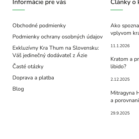
Informácie pre vás
Články o
Obchodné podmienky
Ako spoznať
vplyvom kr
Podmienky ochrany osobných údajov
11.1.2026
Exkluzívny Kra Thum na Slovensku:
Váš jedinečný dodávateľ z Ázie
Kratom a pr
Časté otázky
libido?
Doprava a platba
2.12.2025
Blog
Mitragyna H
a porovnan
29.9.2025