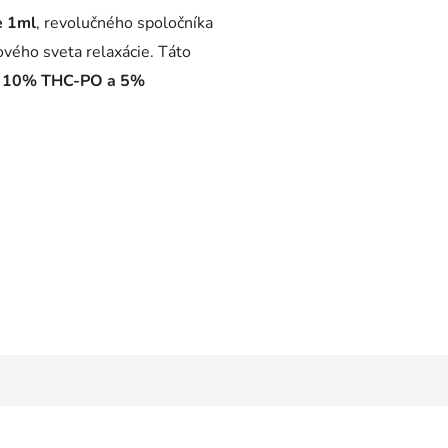
e 1ml
, revolučného spoločníka
ového sveta relaxácie. Táto
 10% THC-PO a 5%