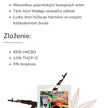
Milovníkov autentických konopných aróm
Tých, ktorí hľadajú relaxačný zážitok
Ľudia, ktorí túžia po harmónii vo svojom
každodennom živote
Zloženie:
85% H4CBD
10% THCP-O
5% terpénov