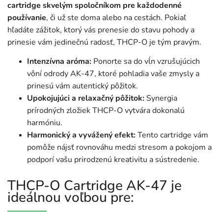
cartridge skvelým spoločníkom pre každodenné
používanie
, či už ste doma alebo na cestách. Pokiaľ
hľadáte zážitok, ktorý vás prenesie do stavu pohody a
prinesie vám jedinečnú radosť, THCP-O je tým pravým.
Intenzívna aróma:
Ponorte sa do vĺn vzrušujúcich
vôní odrody AK-47, ktoré pohladia vaše zmysly a
prinesú vám autentický pôžitok.
Upokojujúci a relaxačný pôžitok:
Synergia
prírodných zložiek THCP-O vytvára dokonalú
harmóniu.
Harmonický a vyvážený efekt:
Tento cartridge vám
pomôže nájsť rovnováhu medzi stresom a pokojom a
podporí vašu prirodzenú kreativitu a sústredenie.
THCP-O Cartridge AK-47 je
ideálnou voľbou pre: