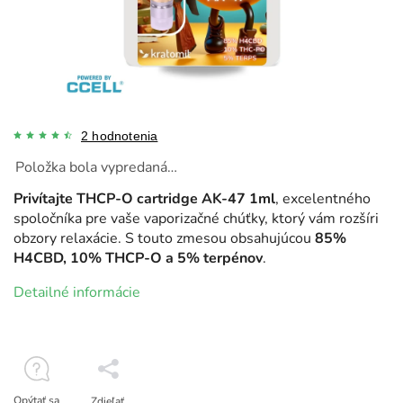
2 hodnotenia
Položka bola vypredaná…
Privítajte THCP-O cartridge AK-47 1ml
, excelentného
spoločníka pre vaše vaporizačné chúťky, ktorý vám rozšíri
obzory relaxácie. S touto zmesou obsahujúcou
85%
H4CBD, 10% THCP-O a 5% terpénov
.
Detailné informácie
Opýtať sa
Zdieľať