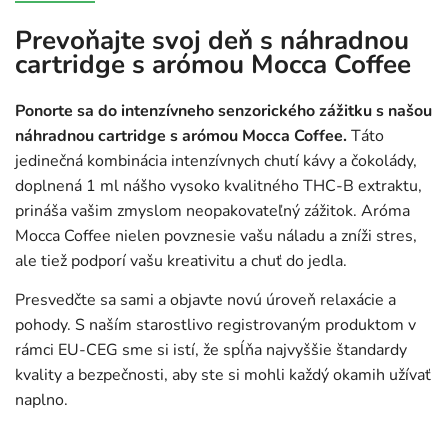
Prevoňajte svoj deň s náhradnou
cartridge s arómou Mocca Coffee
Ponorte sa do intenzívneho senzorického zážitku s našou
náhradnou cartridge s arómou Mocca Coffee.
Táto
jedinečná kombinácia intenzívnych chutí kávy a čokolády,
doplnená 1 ml nášho vysoko kvalitného THC-B extraktu,
prináša vašim zmyslom neopakovateľný zážitok. Aróma
Mocca Coffee nielen povznesie vašu náladu a zníži stres,
ale tiež podporí vašu kreativitu a chuť do jedla.
Presvedčte sa sami a objavte novú úroveň relaxácie a
pohody. S naším starostlivo registrovaným produktom v
rámci EU-CEG sme si istí, že spĺňa najvyššie štandardy
kvality a bezpečnosti, aby ste si mohli každý okamih užívať
naplno.