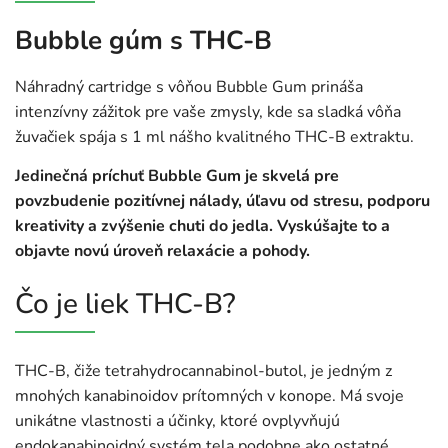
Bubble gúm s THC-B
Náhradný cartridge s vôňou Bubble Gum prináša
intenzívny zážitok pre vaše zmysly, kde sa sladká vôňa
žuvačiek spája s 1 ml nášho kvalitného THC-B extraktu.
Jedinečná príchuť Bubble Gum je skvelá pre
povzbudenie pozitívnej nálady, úľavu od stresu, podporu
kreativity a zvýšenie chuti do jedla. Vyskúšajte to a
objavte novú úroveň relaxácie a pohody.
Čo je liek THC-B?
THC-B, čiže tetrahydrocannabinol-butol, je jedným z
mnohých kanabinoidov prítomných v konope. Má svoje
unikátne vlastnosti a účinky, ktoré ovplyvňujú
endokanabinoidný systém tela podobne ako ostatné