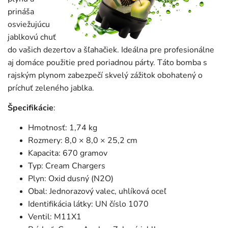
prináša
osviežujúcu
jablkovú chuť
do vašich dezertov a šľahačiek. Ideálna pre profesionálne
aj domáce použitie pred poriadnou párty. Táto bomba s
rajským plynom zabezpečí skvelý zážitok obohatený o
príchuť zeleného jablka.
Špecifikácie
:
Hmotnosť: 1,74 kg
Rozmery: 8,0 × 8,0 × 25,2 cm
Kapacita: 670 gramov
Typ: Cream Chargers
Plyn: Oxid dusný (N2O)
Obal: Jednorazový valec, uhlíková oceľ
Identifikácia látky: UN číslo 1070
Ventil: M11X1