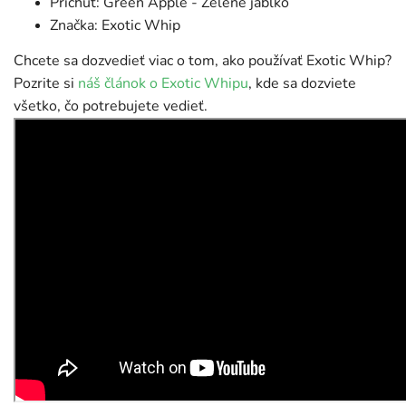
Príchuť: Green Apple - Zelené jablko
Značka: Exotic Whip
Chcete sa dozvedieť viac o tom, ako používať Exotic Whip?
Pozrite si
náš článok o Exotic Whipu
, kde sa dozviete
všetko, čo potrebujete vedieť.