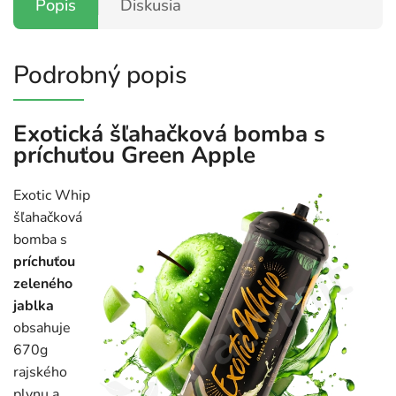
Popis
Diskusia
Podrobný popis
Exotická šľahačková bomba s
príchuťou Green Apple
Exotic Whip
šľahačková
bomba s
príchuťou
zeleného
jablka
obsahuje
670g
rajského
plynu a