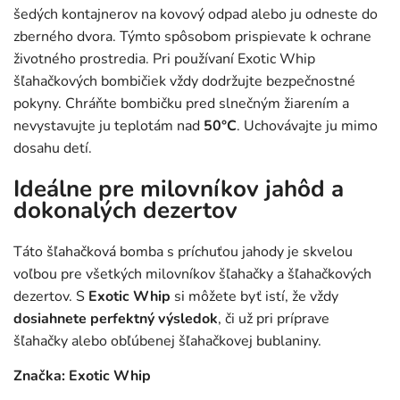
šedých kontajnerov na kovový odpad alebo ju odneste do
zberného dvora. Týmto spôsobom prispievate k ochrane
životného prostredia. Pri používaní Exotic Whip
šľahačkových bombičiek vždy dodržujte bezpečnostné
pokyny. Chráňte bombičku pred slnečným žiarením a
nevystavujte ju teplotám nad
50°C
. Uchovávajte ju mimo
dosahu detí.
Ideálne pre milovníkov jahôd a
dokonalých dezertov
Táto šľahačková bomba s príchuťou jahody je skvelou
voľbou pre všetkých milovníkov šľahačky a šľahačkových
dezertov. S
Exotic Whip
si môžete byť istí, že vždy
dosiahnete perfektný výsledok
, či už pri príprave
šľahačky alebo obľúbenej šľahačkovej bublaniny.
Značka: Exotic Whip