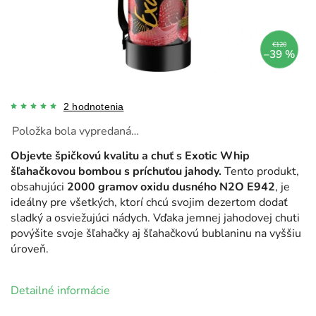
€120
–39 %
2 hodnotenia
Položka bola vypredaná…
Objevte špičkovú kvalitu a chuť s Exotic Whip
šľahačkovou bombou s príchuťou jahody.
Tento produkt,
obsahujúci
2000 gramov oxidu dusného N2O E942
, je
ideálny pre všetkých, ktorí chcú svojim dezertom dodať
sladký a osviežujúci nádych. Vďaka jemnej jahodovej chuti
povýšite svoje šľahačky aj šľahačkovú bublaninu na vyššiu
úroveň.
Detailné informácie