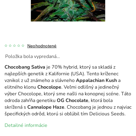
Neohodnotené
Položka bola vypredaná…
Chocobang Sativa
je 70% hybrid, ktorý sa skladá z
najlepších genetik z Kalifornie (USA). Tento kríženec
vznikol z už známeho a slávneho
Appalachian Kush
a
elitného klonu
Chocolope
. Veľmi odlišný a jedinečný
výber Chocolope, ktorý sme našli na konopnej scéne. Táto
odroda zahŕňa genetiku
OG Chocolate
, ktorá bola
skrížená s
Cannalope Haze
. Chocobang je jednou z najviac
špecifických odrôd, ktorú si obľúbil tím Delicious Seeds.
Detailné informácie