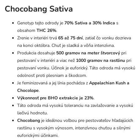
Chocobang Sativa
Genotyp tejto odrody je
70% Sativa a 30% Indica
s
obsahom
THC 26%
.
Zrenie v interiéri trvá
65 až 75 dní
, zatiaľ čo vonku dozrieva
na konci októbra. Chuť je sladká a vôňa intenzívna.
Produkcia dosahuje
500 gramov na meter štvorcový
pri
pestovaní v interiéri a viac než
1000 gramov na rastlinu
pri
pestovaní vonku. Účinok je euforický. Táto odroda má vysokú
odolnosť proti plesniam a škodcom.
Je feminizovaná a jej línia pochádza z
Appalachian Kush a
Chocolope
.
Výkonnosť pre BHO extrakcie je 23%
.
Táto odroda má vysokú toleranciu na zavlažovanie a vysokú
liečivú hodnotu.
Chocobang
je ideálnou voľbou pre pestovateľov hľadajúcich
rastlinu s vysokým výnosom, intenzívnou chuťou a silnými
euforickými účinkami.