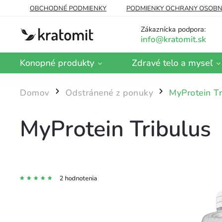
OBCHODNÉ PODMIENKY
PODMIENKY OCHRANY OSOBN
DOPRAVA A PLATBA
BLOG
Zákaznícka podpora:
Konopné produkty
Zdravé telo a myseľ
Domov
Odstránené z ponuky
MyProtein Tr
/
/
MyProtein Tribulus
2 hodnotenia