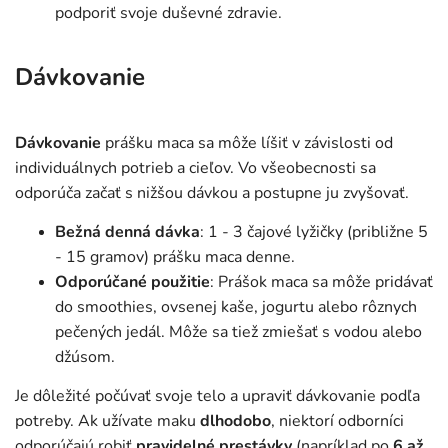
podporiť svoje duševné zdravie.
Dávkovanie
Dávkovanie
prášku maca sa môže líšiť v závislosti od
individuálnych potrieb a cieľov. Vo všeobecnosti sa
odporúča začať s nižšou dávkou a postupne ju zvyšovať.
Bežná denná dávka
: 1 - 3 čajové lyžičky (približne 5
- 15 gramov) prášku maca denne.
Odporúčané použitie
: Prášok maca sa môže pridávať
do smoothies, ovsenej kaše, jogurtu alebo rôznych
pečených jedál. Môže sa tiež zmiešať s vodou alebo
džúsom.
Je dôležité počúvať svoje telo a upraviť dávkovanie podľa
potreby. Ak užívate maku
dlhodobo
, niektorí odborníci
odporúčajú robiť
pravidelné prestávky
(napríklad po
6 až