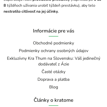
8
týždňoch užívania urobiť týždeň prestávku), aby telo
nestratilo citlivosť na jej účinky.
Informácie pre vás
Obchodné podmienky
Podmienky ochrany osobných údajov
Exkluzívny Kra Thum na Slovensku: Váš jedinečný
dodávateľ z Ázie
Časté otázky
Doprava a platba
Blog
Články o kratome