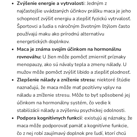
Zvýšenie energie a vytrvalost
i: Jedným z
najčastejšie uvádzaných účinkov prášku maca je jeho
schopnosť zvýšiť energiu a zlepšiť fyzickú vytrvalosť.
Športovci a ľudia s náročným životným štýlom často
používajú maku ako prírodnú alternatívu
energetických doplnkov.
Maca je známa svojím účinkom na hormonálnu
rovnováhu:
U žien môže pomôcť zmierniť príznaky
menopauzy, ako sú návaly tepla a zmeny nálady. U
mužov môže pomôcť zvýšiť libido a zlepšiť plodnosť.
Zlepšenie nálady a zníženie stresu
: niektoré štúdie
naznačujú, že maca môže mať pozitívny vplyv na
náladu a zníženie stresu. Môže to byť spôsobené jej
účinkom na hormonálny systém, čo vedie k
stabilizácii nálady a zvýšeniu psychickej odolnosti.
Podpora kognitívnych funkci
í: existujú aj náznaky, že
maca môže podporovať pamäť a kognitívne funkcie,
čo z nej robí zaujímavý doplnok pre ľudí, ktorí chcú