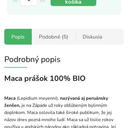
košíka
Popis
Podobné (5)
Diskusia
Podrobný popis
Maca prášok 100% BIO
Maca
(Lepidium meyenni),
nazývaná aj peruánsky
ženšen,
je na Západe už roky obľúbeným bylinným
doplnkom. Maca oslovila také široké publikum, že jej
názov dnes pozná mnoho ľudí. Maca sa už tisíce rokov
používa u andských národov ako základná potravina. Jej