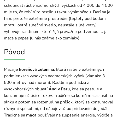
schopnosť rásť v nadmorských výškach od 4 000 do 4 500
m je to, čo robí túto rastlinu takou výnimočnou. Darí sa jej
tam, pretože extrémne prostredie (teploty pod bodom
mrazu, ostré slnečné svetlo, neustále silné vetry)
vyhovuje rastlinám, ktoré žijú prevažne pod zemou, t. j.
maca a papas (u nás známe ako zemiaky).
Pôvod
Maca je
koreňová zelenina
, ktorá rastie v extrémnych
podmienkach vysokých nadmorských výšok (viac ako 3
500 metrov nad morom). Rastlina pochádza z
vysokohorských oblastí
Ánd v Peru,
kde sa pestuje a
konzumuje už tisíce rokov. Tradične sa koreň maca sušil na
slnku a potom sa rozomlel na prášok, ktorý sa konzumoval
rôznymi spôsobmi, od nápojov až po pridávanie do jedál.
Tradične sa
maca
používala na zlepšenie energie, výdrže a