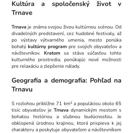
Kultúra a spoločenský život v
Trnave
Trnava
je známa svojou živou kultúrnou scénou. Od
divadelných predstavení, cez hudobné festivaly, až
po výstavy výtvarného umenia, mesto ponúka
bohatý
kultúrny program
pre svojich obyvateľov a
návštevníkov.
Kratom
sa stáva súčasťou tohto
kulturného prostredia, ponúkajúc nové možnosti
pre relaxáciu a zlepšenie nálady.
Geografia a demografia: Pohľad na
Trnavu
S rozlohou približne 71 km² a populáciou okolo 65
tisíc obyvateľov je
Trnava
dynamickým mestom s
bohatou históriou a sľubnou budúcnosťou. Je
obklopená úrodnou krajinou, ktorá prispieva k jej
charakteru a poskytuje obyvateľom a návštevníkom