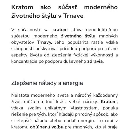
Kratom ako súčasť moderného
životného štýlu v Trnave
V súčasnosti sa
kratom
stáva neoddeliteľnou
súčasťou moderného
životného
štýlu
mnohých
obyvateľov
Trnavy.
Jeho popularita rastie vďaka
schopnosti poskytovať prírodnú podporu pre rôzne
aspekty života od zlepšenia fyzickej výkonnosti a
koncentrácie po podporu duševného
zdravia
.
Zlepšenie nálady a energie
Neistota moderného sveta a náročný každodenný
život môžu na ľudí klásť veľké nároky.
Kratom,
vďaka svojim unikátnym vlastnostiam, ponúka
riešenie pre tých, ktorí hľadajú prírodný spôsob, ako
si zlepšiť náladu alebo dodať energiu. To robí z
kratomu
obľúbenú voľbu
pre mnohých, kto si praje