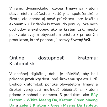
V rámci dynamického rozvoja
Trnavy
sa kratom
stáva nielen súčasťou kultúry a spoločenského
života, ale otvára aj nové príležitosti pre lokálnu
ekonomiku
. Pridaním kratomu do ponuky lokálnych
obchodov a
e-shopov,
ako je
kratomit.sk
, mesto
poskytuje svojim obyvateľom prístup k prírodným
produktom, ktoré podporujú zdravý
životný štýl.
Online dostupnosť kratomu:
Kratomit.sk
V dnešnej digitálnej dobe je dôležité, aby boli
prírodné
produkty
dostupné širokému spektru ľudí.
E-shop kratomit.sk ponúka obyvateľom Trnavy a
širokej verejnosti možnosť objednať si kratom
priamo z pohodlia domova. S produktmi ako
Bílý
Kratom - White Maeng Da
,
Kratom Green Maeng
Da
a
Zelený Kratom - Green Maeng Da Tablety
,