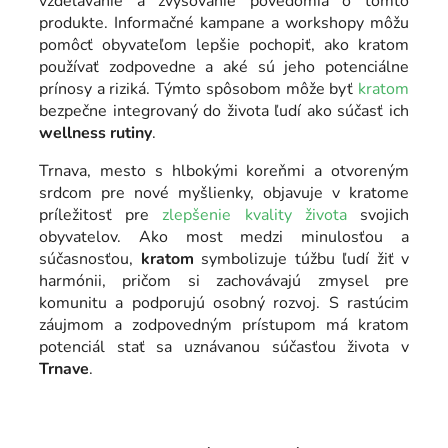
vzdelávanie a zvyšovanie povedomia o tomto
produkte. Informačné kampane a workshopy môžu
pomôcť obyvateľom lepšie pochopiť, ako kratom
používať zodpovedne a aké sú jeho potenciálne
prínosy a riziká. Týmto spôsobom môže byť
kratom
bezpečne integrovaný do života ľudí ako súčasť ich
wellness
rutiny
.
Trnava, mesto s hlbokými koreňmi a otvoreným
srdcom pre nové myšlienky, objavuje v kratome
príležitosť pre
zlepšenie kvality života
svojich
obyvatelov. Ako most medzi minulosťou a
súčasnosťou,
kratom
symbolizuje túžbu ľudí žiť v
harmónii, pričom si zachovávajú zmysel pre
komunitu a podporujú osobný rozvoj. S rastúcim
záujmom a zodpovedným prístupom má kratom
potenciál stať sa uznávanou súčasťou života v
Trnave
.