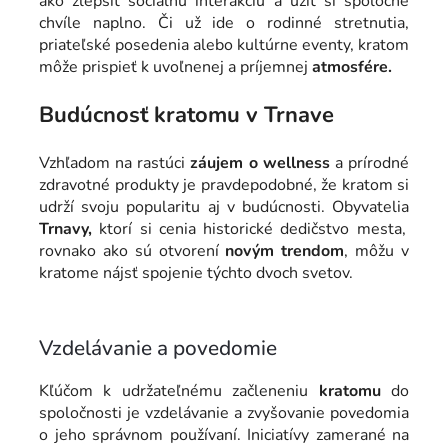
ako zlepšiť sociálnu interakciu a užiť si spoločné
chvíle naplno. Či už ide o rodinné stretnutia,
priateľské posedenia alebo kultúrne eventy, kratom
môže prispieť k uvoľnenej a príjemnej
atmosfére.
Budúcnosť kratomu v Trnave
Vzhľadom na rastúci
záujem o wellness
a prírodné
zdravotné produkty je pravdepodobné, že kratom si
udrží svoju popularitu aj v budúcnosti. Obyvatelia
Trnavy,
ktorí si cenia historické dedičstvo mesta,
rovnako ako sú otvorení
novým trendom
, môžu v
kratome nájsť spojenie týchto dvoch svetov.
Vzdelávanie a povedomie
Kľúčom k udržateľnému začleneniu
kratomu
do
spoločnosti je vzdelávanie a zvyšovanie povedomia
o jeho správnom používaní. Iniciatívy zamerané na