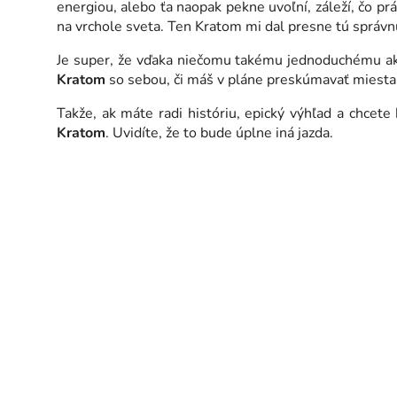
energiou, alebo ťa naopak pekne uvoľní, záleží, čo pr
na vrchole sveta. Ten Kratom mi dal presne tú správn
Je super, že vďaka niečomu takému jednoduchému ako
Kratom
so sebou, či máš v pláne preskúmavať miest
Takže, ak máte radi históriu, epický výhľad a chcet
Kratom
. Uvidíte, že to bude úplne iná jazda.