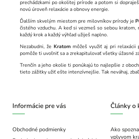
prechádzkami po okolitej prírode a potom si dopraje
novú úroveň relaxácie a obnovy energie.
Ďalším skvelým miestom pre milovníkov prírody je
P
čistého vzduchu. A keď si vezmeš so sebou kratom, m
každý krok a každý výhľad užiješ naplno.
Nezabudni, že
Kratom
môžeš využiť aj pri relaxáci
pomôže ti uvoľniť sa a zrekapitulovať všetky úžasné záž
Trenčín a jeho okolie ti ponúkajú to najlepšie z oboc
tieto zážitky užiť ešte intenzívnejšie. Tak neváhaj, z
Informácie pre vás
Články o
Obchodné podmienky
Ako spoznať
vplyvom kr