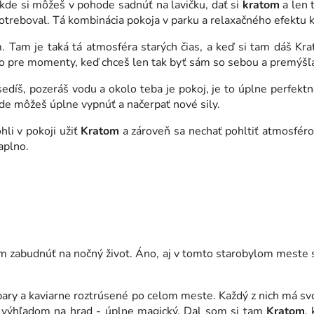
 kde si môžeš v pohode sadnúť na lavičku, dať si
kratom
a len 
otreboval. Tá kombinácia pokoja v parku a relaxačného efektu 
Tam je taká tá atmosféra starých čias, a keď si tam dáš Krat
to pre momenty, keď chceš len tak byť sám so sebou a premýšľa
díš, pozeráš vodu a okolo teba je pokoj, je to úplne perfekt
kde môžeš úplne vypnúť a načerpať nové sily.
hli v pokoji užiť
Kratom
a zároveň sa nechať pohltiť atmosférou
aplno.
 zabudnúť na nočný život. Áno, aj v tomto starobylom meste sa
 bary a kaviarne roztrúsené po celom meste. Každý z nich má 
s výhľadom na hrad - úplne magický. Dal som si tam
Kratom
,