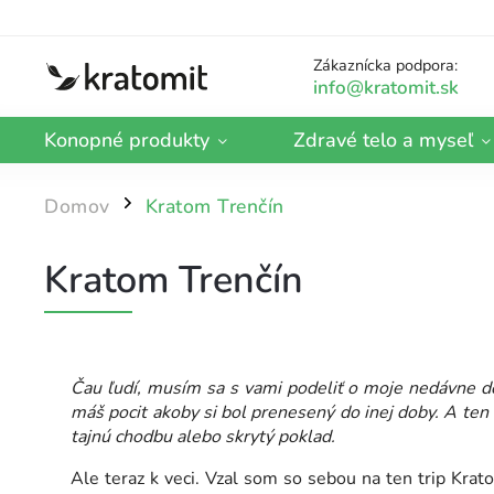
Zákaznícka podpora:
Konopné produkty
Zdravé telo a myseľ
Domov
Kratom Trenčín
/
Kratom Trenčín
Čau ľudí, musím sa s vami podeliť o moje nedávne do
máš pocit akoby si bol prenesený do inej doby. A ten 
tajnú chodbu alebo skrytý poklad.
Ale teraz k veci. Vzal som so sebou na ten trip Kra