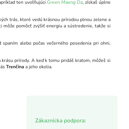
apríklad ten uvoľňujúci
Green Maeng Da
, získaš úplne
kých trás, ktoré vedú krásnou prírodou plnou zelene a
i môže pomôcť zvýšiť energiu a sústredenie, takže si
 spaním alebo počas večerného posedenia pri ohni,
 a krásu prírody. A keď k tomu pridáš kratom, môžeš si
krás
Trenčína
a jeho okolia.
Zákaznícka podpora: