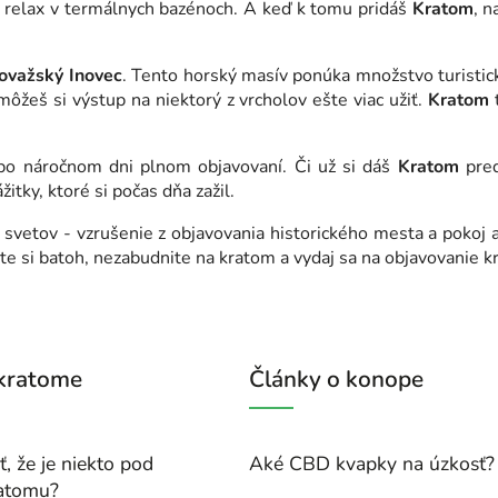
š relax v termálnych bazénoch. A keď k tomu pridáš
Kratom
, n
ovažský
Inovec
. Tento horský masív ponúka množstvo turistic
ôžeš si výstup na niektorý z vrcholov ešte viac užiť.
Kratom
t
i po náročnom dni plnom objavovaní. Či už si dáš
Kratom
pred
itky, ktoré si počas dňa zažil.
h svetov - vzrušenie z objavovania historického mesta a pokoj
baľte si batoh, nezabudnite na kratom a vydaj sa na objavovanie 
 kratome
Články o konope
, že je niekto pod
Aké CBD kvapky na úzkosť?
atomu?