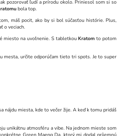
tak pozorovať ľudí a prírodu okolo. Priniesol som si so
k
ratomu
bola top.
om, máš pocit, ako by si bol súčasťou histórie. Plus,
ť o veciach.
né miesto na uvoľnenie. S tabletkou
Kratom
to potom
 mesta, určite odporúčam tieto tri spots. Je to super
 nájdu miesta, kde to večer žije. A keď k tomu pridáš
svoju unikátnu atmosféru a vibe. Na jednom mieste som
 konkrétne Green Maeng Da, ktorý mi dodal príjemnú