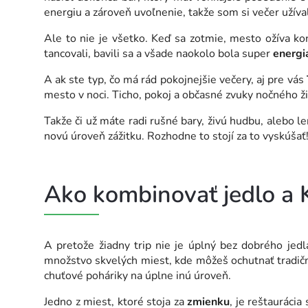
energiu a zároveň uvoľnenie, takže som si večer užív
Ale to nie je všetko. Keď sa zotmie, mesto ožíva ko
tancovali, bavili sa a všade naokolo bola super
energi
A ak ste typ, čo má rád pokojnejšie večery, aj pre vás
mesto v noci. Ticho, pokoj a občasné zvuky nočného ž
Takže či už máte radi rušné bary, živú hudbu, alebo 
novú úroveň zážitku. Rozhodne to stojí za to vyskúšať
Ako kombinovať jedlo a
A pretože žiadny trip nie je úplný bez dobrého jed
množstvo skvelých miest, kde môžeš ochutnať tradičn
chuťové poháriky na úplne inú úroveň.
Jedno z miest, ktoré stoja za
zmienku
, je reštauráci