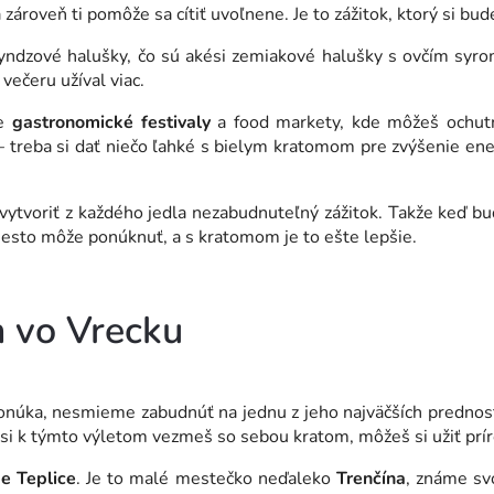
 a zároveň ti pomôže sa cítiť uvoľnene. Je to zážitok, ktorý si bu
ryndzové halušky, čo sú akési zemiakové halušky s ovčím syro
večeru užíval viac.
ne
gastronomické
festivaly
a food markety, kde môžeš ochutnať
 treba si dať niečo ľahké s bielym kratomom pre zvýšenie ene
vytvoriť z každého jedla nezabudnuteľný zážitok. Takže keď b
mesto môže ponúknuť, a s kratomom je to ešte lepšie.
 vo Vrecku
núka, nesmieme zabudnúť na jednu z jeho najväčších predností 
 si k týmto výletom vezmeš so sebou kratom, môžeš si užiť prír
ke
Teplice
. Je to malé mestečko neďaleko
Trenčína
, známe sv