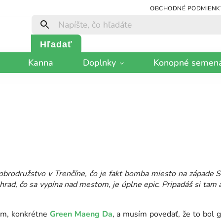
OBCHODNÉ PODMIENK
Hľadať
Kanna
Doplnky
Konopné semen
brodružstvo v Trenčíne, čo je fakt bomba miesto na západe Sl
hrad, čo sa vypína nad mestom, je úplne epic. Pripadáš si tam 
tom, konkrétne
Green Maeng Da
, a musím povedať, že to bol 