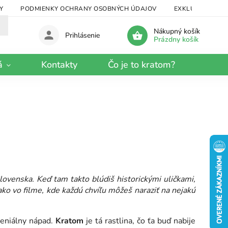
Y
PODMIENKY OCHRANY OSOBNÝCH ÚDAJOV
EXKLUZÍVNY KRA
Nákupný košík
Prihlásenie
Prázdny košík
á
Kontakty
Čo je to kratom?
ovenska. Keď tam takto blúdiš historickými uličkami,
ako vo filme, kde každú chvíľu môžeš naraziť na nejakú
geniálny nápad.
Kratom
je tá rastlina, čo ťa buď nabije