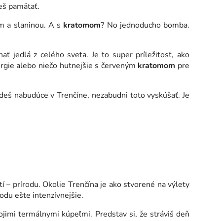
deš pamätať.
m a slaninou. A s
kratomom
? No jednoducho bomba.
 jedlá z celého sveta. Je to super príležitosť, ako
rgie alebo niečo hutnejšie s červeným
kratomom
pre
udeš nabudúce v Trenčíne, nezabudni toto vyskúšať. Je
– prírodu. Okolie Trenčína je ako stvorené na výlety
odu ešte intenzívnejšie.
ojimi termálnymi kúpeľmi. Predstav si, že stráviš deň