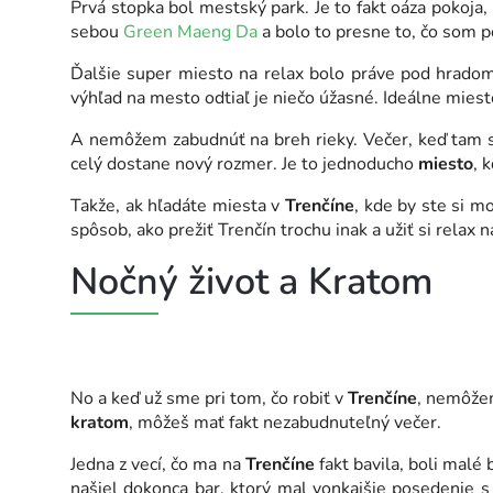
Prvá stopka bol mestský park. Je to fakt oáza pokoja,
sebou
Green Maeng Da
a bolo to presne to, čo som p
Ďalšie super miesto na relax bolo práve pod hradom. 
výhľad na mesto odtiaľ je niečo úžasné. Ideálne mies
A nemôžem zabudnúť na breh rieky. Večer, keď tam se
celý dostane nový rozmer. Je to jednoducho
miesto
, 
Takže, ak hľadáte miesta v
Trenčíne
, kde by ste si mo
spôsob, ako prežiť Trenčín trochu inak a užiť si relax n
Nočný život a Kratom
No a keď už sme pri tom, čo robiť v
Trenčíne
, nemôžem
kratom
, môžeš mať fakt nezabudnuteľný večer.
Jedna z vecí, čo ma na
Trenčíne
fakt bavila, boli malé
našiel dokonca bar, ktorý mal vonkajšie posedenie 