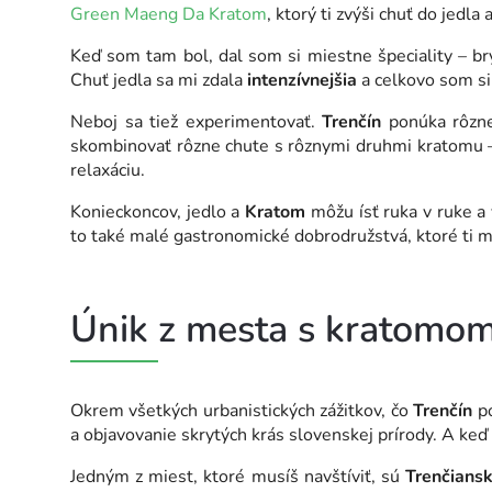
Green Maeng Da Kratom
, ktorý ti zvýši chuť do jedla
Keď som tam bol, dal som si miestne špeciality – b
Chuť jedla sa mi zdala
intenzívnejšia
a celkovo som si 
Neboj sa tiež experimentovať.
Trenčín
ponúka rôz
skombinovať rôzne chute s rôznymi druhmi kratomu –
relaxáciu.
Konieckoncov, jedlo a
Kratom
môžu ísť ruka v ruke a 
to také malé gastronomické dobrodružstvá, ktoré ti 
Únik z mesta s kratomom
Okrem všetkých urbanistických zážitkov, čo
Trenčín
po
a objavovanie skrytých krás slovenskej prírody. A keď
Jedným z miest, ktoré musíš navštíviť, sú
Trenčians