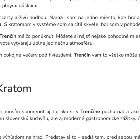
al plnými dúškami.
ncerty a živú hudbou. Narazil som na jedno miesto, kde hral
a
. S kratomom v systéme som sa cítil skvele, bol som v pohode 
Trenčín
má čo ponúknuť. Môžete si nájsť nejaké pohodlné mies
ivota vytvárajú úplne jedinečnú atmosféru.
len pokojné večery pod hviezdami,
Trenčín
vám to všetko môže p
!
 Kratom
la, musím spomenúť aj to, ako si v
Trenčíne
pochutnať a ako
ú slovenskú kuchyňu, ale aj moderné gastronomické zážitky. A
a s výhľadom na hrad. Predstav si to – sedíš tam, pred sebou m