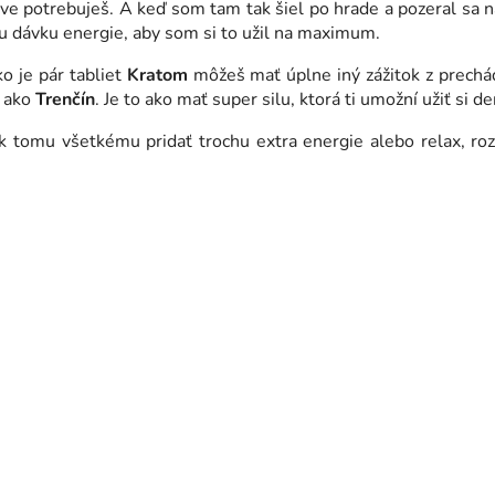
áve potrebuješ. A keď som tam tak šiel po hrade a pozeral sa 
u dávku energie, aby som si to užil na maximum.
 je pár tabliet
Kratom
môžeš mať úplne iný zážitok z prechá
a ako
Trenčín
. Je to ako mať super silu, ktorá ti umožní užiť si 
e k tomu všetkému pridať trochu extra energie alebo relax, r