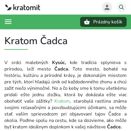
Prázdny košík
Hľadať
Kratom Čadca
V srdci malebných
Kysúc,
kde tradícia splynieva s
prírodou, leží mesto
Čadca.
Toto mesto, bohaté na
históriu, kultúru a prírodné krásy, je dokonalým miestom
pre tých, ktorí hľadajú únik od každodenného zhonu a chcú
zažiť niečo výnimočné. No a čo keby sme k tomu všetkému
pridali ešte jednu zložku, ktorá by dokázala ešte viac
obohatiť vaše zážitky?
Kratom
, starobylá rastlina známa
svojimi relaxačnými a povzbudzujúcimi účinkami, sa môže
stať vaším sprievodcom pri objavovaní tajov Čadce a
okolia. Poďme spolu na cestu, kde sa dozvieme, ako môže
byť kratom ideálnym doplnkom k vašej návšteve
Čadce.