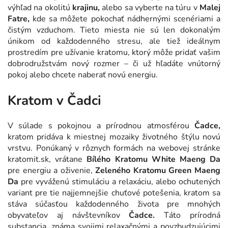
výhľad na okolitú
krajinu,
alebo sa vyberte na túru v
Malej
Fatre,
kde sa môžete pokochať nádhernými scenériami a
čistým vzduchom. Tieto miesta nie sú len dokonalým
únikom od každodenného stresu, ale tiež ideálnym
prostredím pre užívanie kratomu, ktorý môže pridať vašim
dobrodružstvám nový rozmer – či už hľadáte vnútorný
pokoj alebo chcete naberať novú energiu.
Kratom v Čadci
V súlade s pokojnou a prírodnou atmosférou
Čadce,
kratom pridáva k miestnej mozaiky životného štýlu novú
vrstvu. Ponúkaný v rôznych formách na webovej stránke
kratomit.sk, vrátane
Bílého Kratomu White Maeng Da
pre energiu a oživenie,
Zeleného Kratomu Green Maeng
Da
pre vyváženú stimuláciu a relaxáciu, alebo ochutených
variant pre tie najjemnejšie chuťové potešenia, kratom sa
stáva súčasťou každodenného života pre mnohých
obyvateľov aj návštevníkov
Čadce.
Táto prírodná
substancia, známa svojimi relaxačnými a povzbudzujúcimi