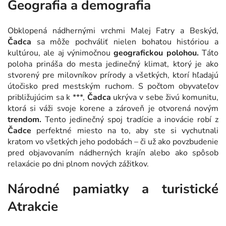
Geografia a demografia
Obklopená nádhernými vrchmi Malej Fatry a Beskýd,
Čadca
sa môže pochváliť nielen bohatou históriou a
kultúrou, ale aj výnimočnou
geografickou polohou.
Táto
poloha prináša do mesta jedinečný klimat, ktorý je ako
stvorený pre milovníkov prírody a všetkých, ktorí hľadajú
útočisko pred mestským ruchom. S počtom obyvateľov
približujúcim sa k ***,
Čadca
ukrýva v sebe živú komunitu,
ktorá si váži svoje korene a zároveň je otvorená novým
trendom.
Tento jedinečný spoj tradície a inovácie robí z
Čadce
perfektné miesto na to, aby ste si vychutnali
kratom vo všetkých jeho podobách – či už ako povzbudenie
pred objavovaním nádherných krajín alebo ako spôsob
relaxácie po dni plnom nových zážitkov.
Národné pamiatky a turistické
Atrakcie