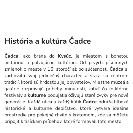
História a kultúra Čadce
Čadca,
ako brána do
Kysúc
, je miestom s bohatou
históriou a pulzujúcou kultúrou. Od prvých písomných
zmienok o meste v 16. storočí až po súčasnosť,
Čadca
si
zachovala svoj jedinečný charakter a stala sa centrom
tradícií, ktoré sú hrdosťou jej obyvateľov. Miestne múzeá a
galérie rozprávajú príbehy minulosti, zatiaľ čo folklórne
festivaly a
kultúrne
podujatia oživujú staré zvyky pre nové
generácie. Každá ulica a každý kútik
Čadce
odráža hlboké
historické a kultúrne dedičstvo, ktoré vytvára ideálne
prostredie pre pokojné chvíle s kratomom, kde sa môžete
pripojiť k tisíckam príbehov, ktoré formovali toto mesto.