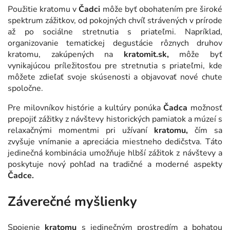
Použitie kratomu v
Čadci
môže byť obohatením pre široké
spektrum zážitkov, od pokojných chvíľ strávených v prírode
až po sociálne stretnutia s priateľmi. Napríklad,
organizovanie tematickej degustácie rôznych druhov
kratomu, zakúpených na
kratomit.sk,
môže byť
vynikajúcou príležitosťou pre stretnutia s priateľmi, kde
môžete zdieľať svoje skúsenosti a objavovať nové chute
spoločne.
Pre milovníkov histórie a kultúry ponúka
Čadca
možnosť
prepojiť zážitky z návštevy historických pamiatok a múzeí s
relaxačnými momentmi pri užívaní
kratomu,
čím sa
zvyšuje vnímanie a apreciácia miestneho dedičstva. Táto
jedinečná kombinácia umožňuje hlbší zážitok z návštevy a
poskytuje nový pohľad na tradičné a moderné aspekty
Čadce.
Záverečné myšlienky
Spojenie
kratomu
s jedinečným prostredím a bohatou