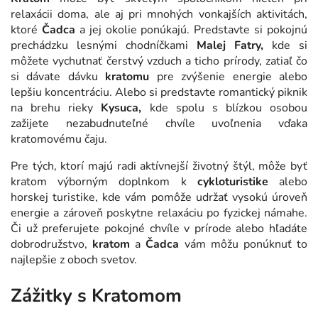
relaxácii doma, ale aj pri mnohých vonkajších aktivitách,
ktoré
Čadca
a jej okolie ponúkajú. Predstavte si pokojnú
prechádzku lesnými chodníčkami
Malej Fatry,
kde si
môžete vychutnať čerstvý vzduch a ticho prírody, zatiaľ čo
si dávate dávku
kratomu
pre zvýšenie energie alebo
lepšiu koncentráciu. Alebo si predstavte romantický piknik
na brehu rieky
Kysuca,
kde spolu s blízkou osobou
zažijete nezabudnuteľné chvíle uvoľnenia vďaka
kratomovému čaju.
Pre tých, ktorí majú radi aktívnejší životný štýl, môže byť
kratom výborným doplnkom k
cykloturistike
alebo
horskej turistike, kde vám pomôže udržať vysokú úroveň
energie a zároveň poskytne relaxáciu po fyzickej námahe.
Či už preferujete pokojné chvíle v prírode alebo hľadáte
dobrodružstvo,
kratom
a
Čadca
vám môžu ponúknuť to
najlepšie z oboch svetov.
Zážitky s Kratomom