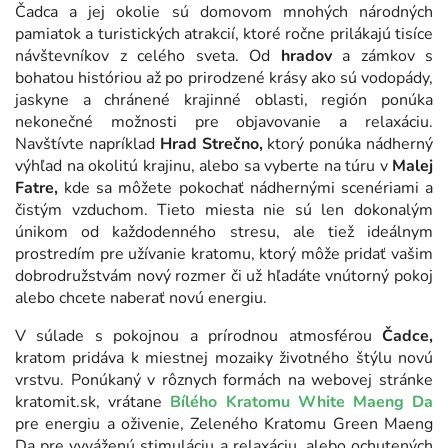
Čadca a jej okolie sú domovom mnohých národných
pamiatok a turistických atrakcií, ktoré ročne prilákajú tisíce
návštevníkov z celého sveta. Od
hradov
a zámkov s
bohatou históriou až po prirodzené krásy ako sú vodopády,
jaskyne a chránené krajinné oblasti, región ponúka
nekonečné možnosti pre objavovanie a relaxáciu.
Navštívte napríklad
Hrad Strečno,
ktorý ponúka nádherný
výhľad na okolitú krajinu, alebo sa vyberte na túru v
Malej
Fatre,
kde sa môžete pokochať nádhernými scenériami a
čistým vzduchom. Tieto miesta nie sú len dokonalým
únikom od každodenného stresu, ale tiež ideálnym
prostredím pre užívanie kratomu, ktorý môže pridať vašim
dobrodružstvám nový rozmer či už hľadáte vnútorný pokoj
alebo chcete naberať novú energiu.
V súlade s pokojnou a prírodnou atmosférou
Čadce,
kratom pridáva k miestnej mozaiky životného štýlu novú
vrstvu. Ponúkaný v rôznych formách na webovej stránke
kratomit.sk, vrátane
Bílého Kratomu White Maeng Da
pre energiu a oživenie, Zeleného Kratomu Green Maeng
Da pre vyváženú stimuláciu a relaxáciu, alebo ochutených