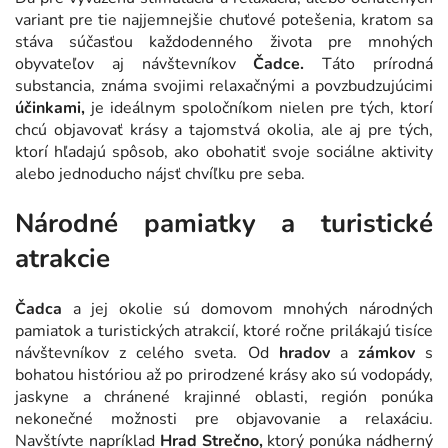
variant pre tie najjemnejšie chuťové potešenia, kratom sa
stáva súčasťou každodenného života pre mnohých
obyvateľov aj návštevníkov
Čadce.
Táto prírodná
substancia, známa svojimi relaxačnými a povzbudzujúcimi
účinkami,
je ideálnym spoločníkom nielen pre tých, ktorí
chcú objavovať krásy a tajomstvá okolia, ale aj pre tých,
ktorí hľadajú spôsob, ako obohatiť svoje sociálne aktivity
alebo jednoducho nájsť chvíľku pre seba.
Národné pamiatky a turistické
atrakcie
Čadca
a jej okolie sú domovom mnohých národných
pamiatok a turistických atrakcií, ktoré ročne prilákajú tisíce
návštevníkov z celého sveta. Od
hradov
a
zámkov
s
bohatou históriou až po prirodzené krásy ako sú vodopády,
jaskyne a chránené krajinné oblasti, región ponúka
nekonečné možnosti pre objavovanie a relaxáciu.
Navštívte napríklad
Hrad Strečno,
ktorý ponúka nádherný