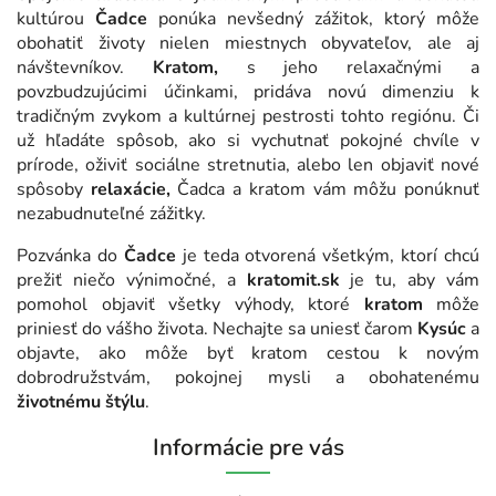
kultúrou
Čadce
ponúka nevšedný zážitok, ktorý môže
obohatiť životy nielen miestnych obyvateľov, ale aj
návštevníkov.
Kratom,
s jeho relaxačnými a
povzbudzujúcimi účinkami, pridáva novú dimenziu k
tradičným zvykom a kultúrnej pestrosti tohto regiónu. Či
už hľadáte spôsob, ako si vychutnať pokojné chvíle v
prírode, oživiť sociálne stretnutia, alebo len objaviť nové
spôsoby
relaxácie,
Čadca a kratom vám môžu ponúknuť
nezabudnuteľné zážitky.
Pozvánka do
Čadce
je teda otvorená všetkým, ktorí chcú
prežiť niečo výnimočné, a
kratomit.sk
je tu, aby vám
pomohol objaviť všetky výhody, ktoré
kratom
môže
priniesť do vášho života. Nechajte sa uniesť čarom
Kysúc
a
objavte, ako môže byť kratom cestou k novým
dobrodružstvám, pokojnej mysli a obohatenému
životnému štýlu
.
Informácie pre vás