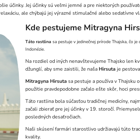
šie účinky. Jej účinky sú veľmi jemné a pre niektorých použív
axáciu, ale chýbajú jej výrazné stimulačné alebo sedatívne vl
Kde pestujeme Mitragyna Hirs
Táto rastlina
sa pestuje v jedinečnej prírode Thajska, čo je
Indonézie.
Na rozdiel od iných nenavštevujeme Thajsko len kvô
džunglí, aby sme zaistili, že naša
Hirsuta
je pestova
Mitragyna Hirsuta
sa pestuje a používa v Thajsku od
použitie pravdepodobne začalo ešte skôr, hoci pre
Táto rastlina bola súčasťou tradičnej medicíny, naj
začali zbierať pre jej účinky v 19. storočí. Priemyse
posledných desaťročiach.
Naši skúsení farmári starostlivo udržiavajú túto tr
kvality.