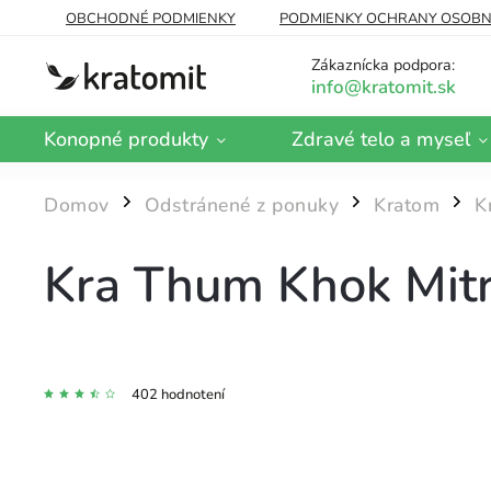
OBCHODNÉ PODMIENKY
PODMIENKY OCHRANY OSOBN
DOPRAVA A PLATBA
BLOG
Zákaznícka podpora:
Konopné produkty
Zdravé telo a myseľ
Domov
Odstránené z ponuky
Kratom
K
/
/
/
Kra Thum Khok Mitr
402 hodnotení