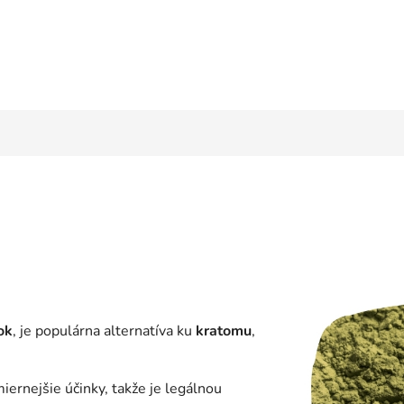
ok
, je populárna alternatíva ku
kratomu
,
iernejšie účinky, takže je legálnou