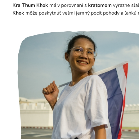
Kra Thum Khok
má v porovnaní s
kratomom
výrazne slab
Khok
môže poskytnúť veľmi jemný pocit pohody a ľahkú rel