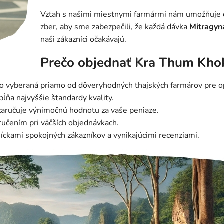
Vzťah s našimi miestnymi farmármi nám umožňuje d
zber, aby sme zabezpečili, že každá dávka
Mitragyn
naši zákazníci očakávajú.
Prečo objednať Kra Thum Khok
ivo vyberaná priamo od dôveryhodných thajských farmárov pre o
ĺňa najvyššie štandardy kvality.
 zaručuje výnimočnú hodnotu za vaše peniaze.
ručením pri väčších objednávkach.
íckami spokojných zákazníkov a vynikajúcimi recenziami.