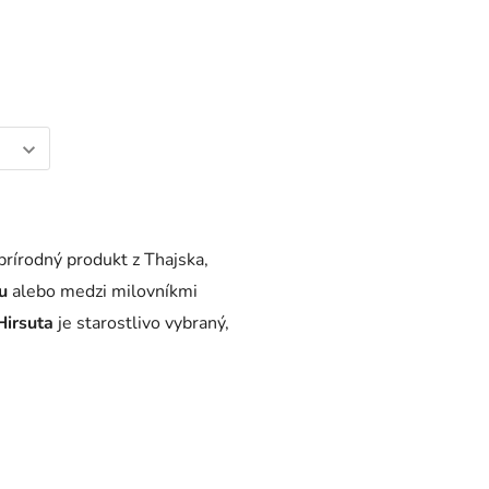
 prírodný produkt z Thajska,
u
alebo medzi milovníkmi
Hirsuta
je starostlivo vybraný,