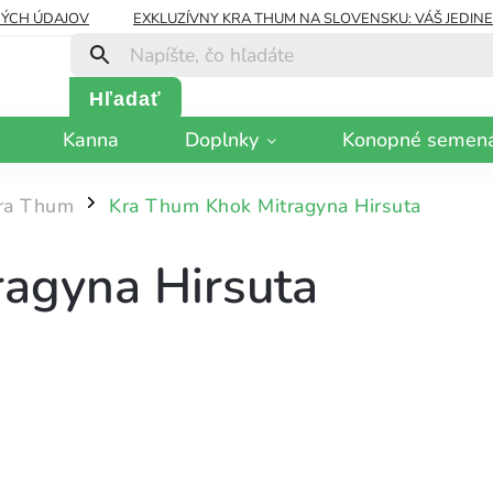
ÝCH ÚDAJOV
EXKLUZÍVNY KRA THUM NA SLOVENSKU: VÁŠ JEDIN
Hľadať
Kanna
Doplnky
Konopné semen
ra Thum
Kra Thum Khok Mitragyna Hirsuta
/
agyna Hirsuta