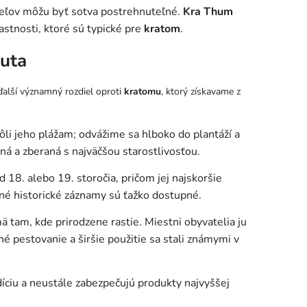
ateľov môžu byť sotva postrehnuteľné.
Kra Thum
astnosti, ktoré sú typické pre
kratom
.
uta
 ďalší významný rozdiel oproti
kratomu
, ktorý získavame z
li jeho plážam; odvážime sa hlboko do plantáží a
ná a zberaná s najväčšou starostlivosťou.
 18. alebo 19. storočia, pričom jej najskoršie
sné historické záznamy sú ťažko dostupné.
mä tam, kde prirodzene rastie.
Miestni obyvatelia ju
lné pestovanie a širšie použitie sa stali známymi v
adíciu a neustále zabezpečujú produkty najvyššej