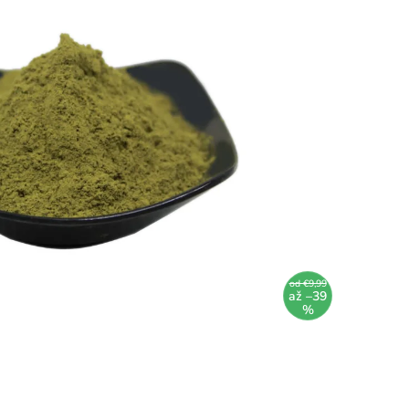
od €9,99
až –39
%