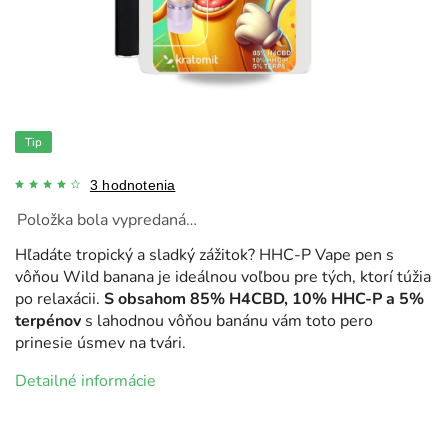
Tip
3 hodnotenia
Položka bola vypredaná…
Hľadáte tropický a sladký zážitok? HHC-P Vape pen s
vôňou Wild banana je ideálnou voľbou pre tých, ktorí túžia
po relaxácii.
S obsahom 85% H4CBD, 10% HHC-P a 5%
terpénov
s lahodnou vôňou banánu vám toto pero
prinesie úsmev na tvári.
Detailné informácie