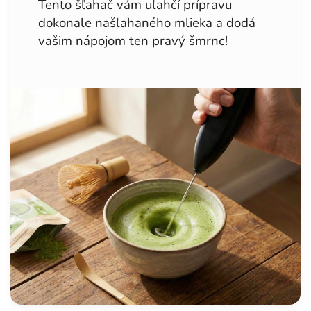
Tento šľahač vám uľahčí prípravu
dokonale našľahaného mlieka a dodá
vašim nápojom ten pravý šmrnc!