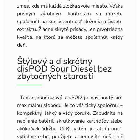
zmes, kde má každá zložka svoje miesto. Vďaka
prísnym výrobným kontrolám sa môžete
spoľahnúť na konzistentnosť zloženia a čistotu
extraktu. Žiadne skryté prísady, len prvotriedna
kvalita, na ktorú sa môžete spoľahnúť každý
deň.
Štýlový a diskrétny
disPOD Sour Diesel bez
zbytočných starostí
Tento jednorazový disPOD je navrhnutý pre
maximálnu slobodu. Je to váš tichý spoločník –
kompaktný, ľahký a vždy poruke. Zabudnite na
nabíjanie batérií, skrutkovanie kartridžov alebo
akúkoľvek údržbu. Celý systém je „all-in-one“:
vytiahnete ho, použijete a nemusíte riešiť nič