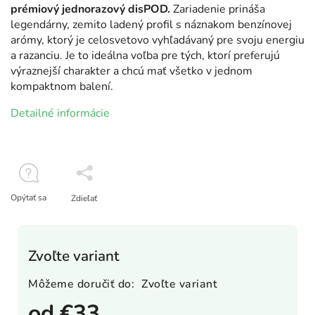
prémiový jednorazový disPOD.
Zariadenie prináša
legendárny, zemito ladený profil s náznakom benzínovej
arómy, ktorý je celosvetovo vyhľadávaný pre svoju energiu
a razanciu. Je to ideálna voľba pre tých, ktorí preferujú
výraznejší charakter a chcú mať všetko v jednom
kompaktnom balení.
Detailné informácie
Opýtať sa
Zdieľať
Zvoľte variant
Môžeme doručiť do:
Zvoľte variant
od
€33