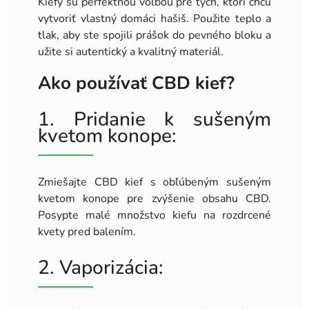
Kiefy sú perfektnou voľbou pre tých, ktorí chcú
vytvoriť vlastný domáci hašiš. Použite teplo a
tlak, aby ste spojili prášok do pevného bloku a
užite si autentický a kvalitný materiál.
Ako používať CBD kief?
1. Pridanie k sušeným
kvetom konope:
Zmiešajte CBD kief s obľúbeným sušeným
kvetom konope pre zvýšenie obsahu CBD.
Posypte malé množstvo kiefu na rozdrcené
kvety pred balením.
2. Vaporizácia: