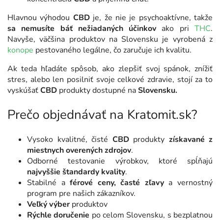
Hlavnou výhodou
CBD
je, že nie je psychoaktívne, takže
sa nemusíte báť nežiadaných účinkov
ako pri
THC
.
Navyše, väčšina produktov na Slovensku je vyrobená z
konope
pestovaného legálne, čo zaručuje ich kvalitu.
Ak teda hľadáte spôsob, ako zlepšiť svoj spánok, znížiť
stres, alebo len posilniť svoje celkové zdravie, stojí za to
vyskúšať
CBD
produkty dostupné na
Slovensku.
Prečo objednávať na Kratomit.sk?
Vysoko kvalitné, čisté
CBD
produkty
získavané z
miestnych overených zdrojov
.
Odborné testovanie výrobkov, ktoré spĺňajú
najvyššie štandardy kvality
.
Stabilné a
férové ceny, časté zľavy
a vernostný
program pre našich zákazníkov.
Veľký výber
produktov
Rýchle doručenie
po celom Slovensku, s bezplatnou