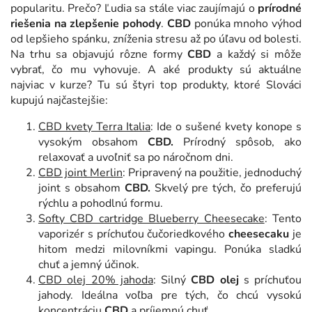
popularitu. Prečo? Ľudia sa stále viac zaujímajú o
prírodné
riešenia na zlepšenie pohody
.
CBD
ponúka mnoho výhod
od lepšieho spánku, zníženia stresu až po úľavu od bolesti.
Na trhu sa objavujú rôzne formy
CBD
a každý si môže
vybrať, čo mu vyhovuje. A aké produkty sú aktuálne
najviac v kurze? Tu sú štyri top produkty, ktoré Slováci
kupujú najčastejšie:
CBD kvety Terra Italia
: Ide o sušené kvety konope s
vysokým obsahom
CBD.
Prírodný spôsob, ako
relaxovať a uvoľniť sa po náročnom dni.
CBD joint Merlin
: Pripravený na použitie, jednoduchý
joint s obsahom
CBD.
Skvelý pre tých, čo preferujú
rýchlu a pohodlnú formu.
Softy CBD cartridge Blueberry Cheesecake
: Tento
vaporizér s príchuťou čučoriedkového
cheesecaku
je
hitom medzi milovníkmi vapingu. Ponúka sladkú
chuť a jemný účinok.
CBD olej 20% jahoda
: Silný
CBD olej
s príchuťou
jahody. Ideálna voľba pre tých, čo chcú vysokú
koncentráciu
CBD
a príjemnú chuť.