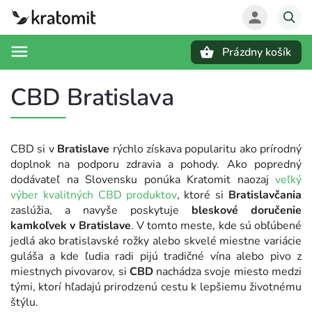
Prázdny košík
Hľadať
CBD Bratislava
CBD si v
Bratislave
rýchlo získava popularitu ako prírodný
doplnok na podporu zdravia a pohody. Ako popredný
dodávateľ na Slovensku ponúka Kratomit naozaj
veľký
výber kvalitných CBD produktov
, ktoré si
Bratislavčania
zaslúžia, a navyše poskytuje
bleskové doručenie
kamkoľvek v Bratislave
.
V tomto meste, kde sú obľúbené
jedlá ako bratislavské rožky alebo skvelé miestne variácie
guláša a kde ľudia radi pijú tradičné vína alebo pivo z
miestnych pivovarov, si
CBD
nachádza svoje miesto medzi
tými, ktorí hľadajú prirodzenú cestu k lepšiemu životnému
štýlu.