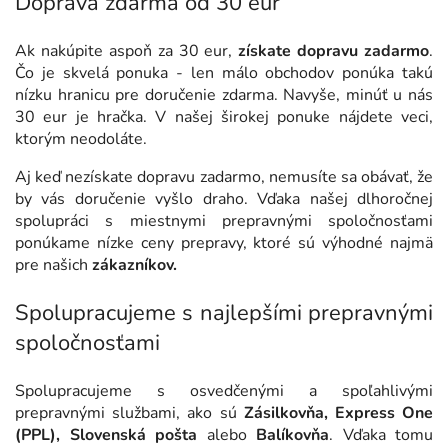
Doprava zdarma od 30 eur
Ak nakúpite aspoň za 30 eur,
získate dopravu zadarmo
.
Čo je skvelá ponuka - len málo obchodov ponúka takú
nízku hranicu pre doručenie zdarma. Navyše, minúť u nás
30 eur je hračka. V našej širokej ponuke nájdete veci,
ktorým neodoláte.
Aj keď nezískate dopravu zadarmo, nemusíte sa obávať, že
by vás doručenie vyšlo draho. Vďaka našej dlhoročnej
spolupráci s miestnymi prepravnými spoločnosťami
ponúkame nízke ceny prepravy, ktoré sú výhodné najmä
pre našich
zákazníkov.
Spolupracujeme s najlepšími prepravnými
spoločnosťami
Spolupracujeme s osvedčenými a spoľahlivými
prepravnými službami, ako sú
Zásilkovňa, Express One
(PPL), Slovenská pošta
alebo
Balíkovňa
. Vďaka tomu