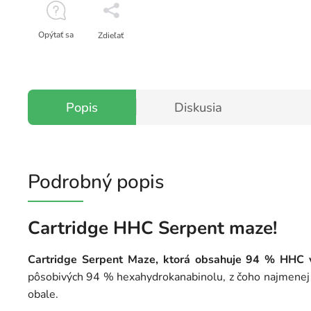
Opýtať sa
Zdieľať
Popis
Diskusia
Podrobný popis
Cartridge HHC Serpent maze!
Cartridge Serpent Maze, ktorá obsahuje 94 % HHC v
pôsobivých 94 % hexahydrokanabinolu, z čoho najmenej 68
obale.