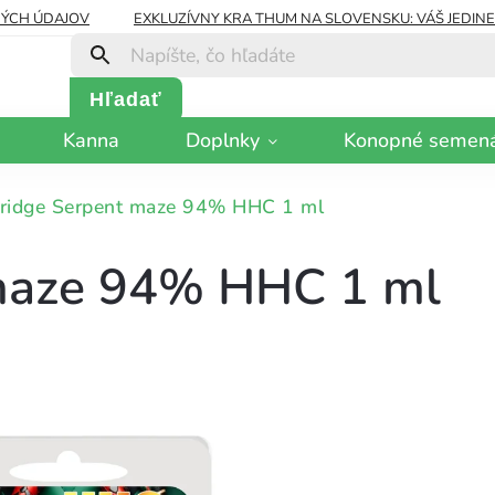
ÝCH ÚDAJOV
EXKLUZÍVNY KRA THUM NA SLOVENSKU: VÁŠ JEDIN
Hľadať
Kanna
Doplnky
Konopné semen
tridge Serpent maze 94% HHC 1 ml
 maze 94% HHC 1 ml