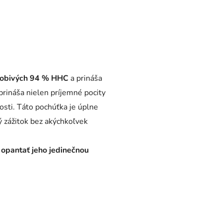
sobivých 94 % HHC
a prináša
rináša nielen príjemné pocity
osti. Táto pochúťka je úplne
 zážitok bez akýchkoľvek
 opantať jeho jedinečnou