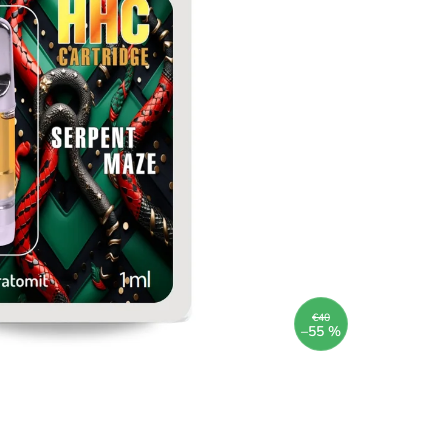
€40
–55 %