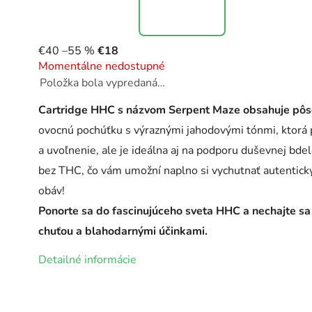
€40
–55 %
€18
Momentálne nedostupné
Položka bola vypredaná…
Cartridge HHC s názvom Serpent Maze obsahuje pô
ovocnú pochúťku s výraznými jahodovými tónmi, ktorá p
a uvoľnenie, ale je ideálna aj na podporu duševnej bdel
bez THC, čo vám umožní naplno si vychutnať autentický
obáv!
Ponorte sa do fascinujúceho sveta HHC a nechajte sa
chuťou a blahodarnými účinkami.
Detailné informácie