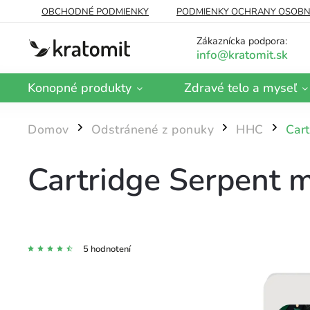
OBCHODNÉ PODMIENKY
PODMIENKY OCHRANY OSOBN
DOPRAVA A PLATBA
BLOG
O NÁS
Zákaznícka podpora:
Konopné produkty
Zdravé telo a myseľ
Domov
Odstránené z ponuky
HHC
Car
/
/
/
Cartridge Serpent
5 hodnotení