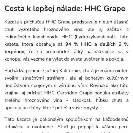
Cesta k lepšej nálade: HHC Grape
Kazeta s príchuťou HHC Grape predstavuje nielen úžasnú
chuť vyzretého hroznového vína, ale aj zážitok z
jedinečného kanabinoidu HHC (hydroxykanabinol). Táto
kazeta, ktorá obsahuje až
94 % HHC a ďalších 6 %
terpénov
, čo sú aromatické látky nachádzajúce sa v
konope, vás vezme na výlet do sveta uvoľnenia a pokoja.
Pochádza priamo z južnej Kalifornie, ktorá je známa nielen
svojimi slnečnými stráňami, ale aj bohatým kultúrnym
dedičstvom spojeným s výrobou vína. Rovnako ako táto
krajina, aj príchuť HHC Cartridge Grape ponúka atribúty
zrelého hroznového vína - sladkosť, hĺbku chuti a
upokojujúce tóny, ktoré potešia vaše zmysly.
Táto kazeta je dokonalým spoločníkom na každodennú
relaxáciu a uvoľnenie. Stačí ju pripojiť k vášmu peru