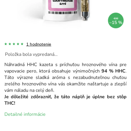
€33
–15 %
1 hodnotenie
Položka bola vypredaná…
Náhradná HHC kazeta s príchuťou hroznového vína pre
vapovacie pero, ktorá obsahuje výnimočných
94 % HHC
.
Táto výrazne sladká aróma s nezabudnuteľnou chuťou
zrelého hroznového vína vás okamžite naštartuje a zlepší
vám náladu na celý deň.
Je dôležité zdôrazniť, že táto náplň je úplne bez stôp
THC!
Detailné informácie