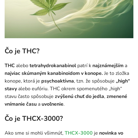
Čo je THC?
THC
alebo
tetrahydrokanabinol
patrí k
najznámejším
a
najviac skúmaným kanabinoidom v konope.
Je to zložka
konope, ktorá je
psychoaktívna
, tzn. že spôsobuje
„high“
stavy
alebo eufóriu. THC okrem spomenutého „high“
stavu často spôsobuje
zvýšenú chuť do jedla
,
zmenené
vnímanie
času
a
uvoľnenie
.
Čo je THCX-3000?
Ako sme si mohli všimnúť,
THCX-3000
je
novinka
vo