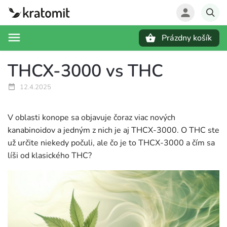
Prázdny košík
Hľadať
THCX-3000 vs THC
12.4.2025
V oblasti konope sa objavuje čoraz viac nových
kanabinoidov a jedným z nich je aj THCX-3000. O THC ste
už určite niekedy počuli, ale čo je to THCX-3000 a čím sa
líši od klasického THC?