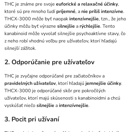
THC je známe pre svoje
euforické a relaxačné účinky
,
ktoré sú pre mnoho ľudí
príjemné
, a
nie príliš intenzívne
.
THCX-3000 môže byť naopak
intenzívnejšie
, tzn., že jeho
účinky môžu byť výrazne
silnejšie
a
rýchlejšie
. Tento
kanabinoid môže vyvolať silnejšie psychoaktívne stavy, čo
z neho robí vhodnú voľbu pre užívateľov, ktorí hľadajú
silnejší zážitok.
2. Odporúčanie pre užívateľov
THC je zvyčajne odporúčané pre začiatočníkov a
pravidelných užívateľov
, ktorí hľadajú
jemnejšie účinky
.
THCX-3000 je odporúčané skôr pre pokročilých
užívateľov, ktorí majú skúsenosti s kanabinoidmi a chcú
vyskúšať niečo
silnejšie
a
intenzívnejšie
.
3. Pocit pri užívaní