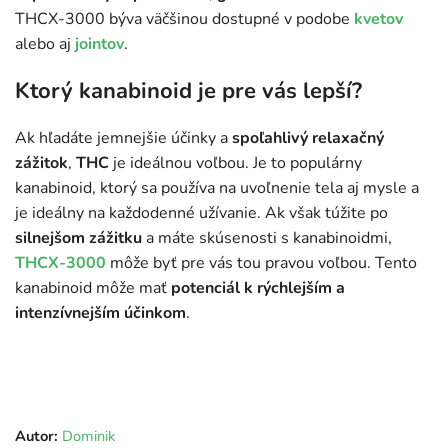
THCX-3000 býva väčšinou dostupné v podobe
kvetov
alebo aj
jointov
.
Ktorý kanabinoid je pre vás lepší?
Ak hľadáte jemnejšie účinky a
spoľahlivý relaxačný
zážitok
,
THC
je ideálnou voľbou. Je to populárny
kanabinoid, ktorý sa používa na uvoľnenie tela aj mysle a
je ideálny na každodenné užívanie. Ak však túžite po
silnejšom zážitku
a máte skúsenosti s kanabinoidmi,
THCX-3000
môže byť pre vás tou pravou voľbou. Tento
kanabinoid môže mať
potenciál k rýchlejším a
intenzívnejším účinkom
.
Autor:
Dominik