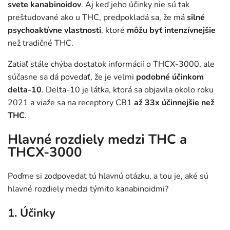
svete
kanabinoidov
. Aj keď jeho účinky nie sú tak
preštudované ako u THC, predpokladá sa, že má
silné
psychoaktívne vlastnosti
, ktoré
môžu byť intenzívnejšie
než tradičné THC.
Zatiaľ stále chýba dostatok informácií o THCX-3000, ale
súčasne sa dá povedať, že je veľmi
podobné účinkom
delta-10
. Delta-10 je látka, ktorá sa objavila okolo roku
2021 a viaže sa na receptory CB1
až 33x účinnejšie než
THC
.
Hlavné rozdiely medzi THC a
THCX-3000
Poďme si zodpovedať tú hlavnú otázku, a tou je, aké sú
hlavné rozdiely medzi týmito kanabinoidmi?
1. Účinky