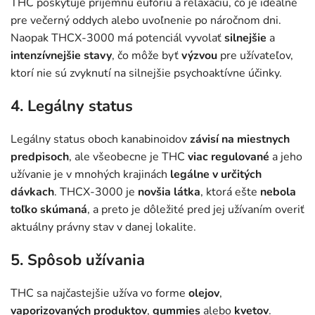
THC poskytuje príjemnú eufóriu a relaxáciu, čo je ideálne
pre večerný oddych alebo uvoľnenie po náročnom dni.
Naopak THCX-3000 má potenciál vyvolať
silnejšie
a
intenzívnejšie
stavy
, čo môže byť
výzvou
pre užívateľov,
ktorí nie sú zvyknutí na silnejšie psychoaktívne účinky.
4. Legálny status
Legálny status oboch kanabinoidov
závisí na miestnych
predpisoch
, ale všeobecne je THC
viac
regulované
a jeho
užívanie je v mnohých krajinách
legálne v
určitých
dávkach
. THCX-3000 je
novšia látka
, ktorá ešte
nebola
toľko skúmaná
, a preto je dôležité pred jej užívaním overiť
aktuálny právny stav v danej lokalite.
5. Spôsob užívania
THC sa najčastejšie užíva vo forme
olejov
,
vaporizovaných
produktov
,
gummies
alebo
kvetov
.