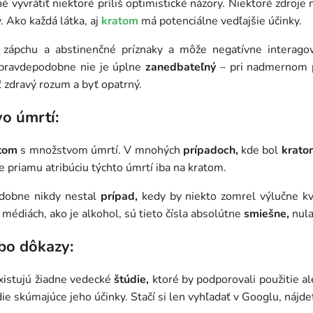
é vyvrátiť niektoré príliš optimistické názory. Niektoré zdro
 Ako každá látka, aj
kratom
má potenciálne vedľajšie účinky.
 zápchu a abstinenčné príznaky a môže negatívne interagova
pravdepodobne nie je úplne
zanedbateľný
– pri nadmernom p
 zdravý rozum a byť opatrný.
o úmrtí:
tom
s množstvom úmrtí. V mnohých
prípadoch,
kde bol
krato
uje priamu atribúciu týchto úmrtí iba na kratom.
dobne nikdy nestal
prípad,
kedy by niekto zomrel výlučne kv
médiách, ako je alkohol, sú tieto čísla absolútne
smiešne,
nula
bo dôkazy:
xistujú žiadne vedecké
štúdie,
ktoré by podporovali použitie 
ie skúmajúce jeho účinky. Stačí si len vyhľadať v Googlu, nájde