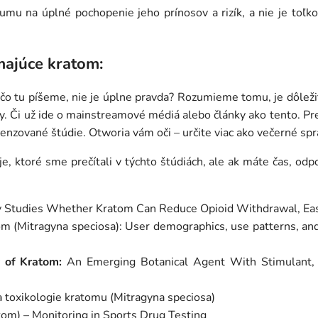
mu na úplné pochopenie jeho prínosov a rizík, a nie je toľko
majúce kratom:
, čo tu píšeme, nie je úplne pravda? Rozumieme tomu, je dôleži
ny. Či už ide o mainstreamové médiá alebo články ako tento. P
ecenzované štúdie. Otworia vám oči – určite viac ako večerné spr
 ktoré sme prečítali v týchto štúdiách, ale ak máte čas, odp
Studies Whether Kratom Can Reduce Opioid Withdrawal, Eas
m (Mitragyna speciosa): User demographics, use patterns, and 
 of Kratom:
An Emerging Botanical Agent With Stimulant, 
 toxikologie kratomu (Mitragyna speciosa)
om) – Monitoring in Sports Drug Testing