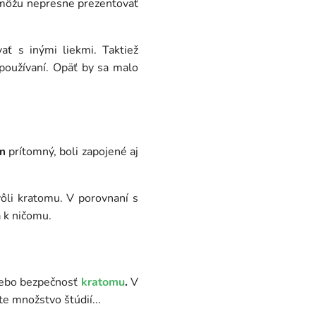
je môžu nepresne prezentovať
ť s inými liekmi. Taktiež
oužívaní. Opäť by sa malo
m
prítomný, boli zapojené aj
ôli kratomu. V porovnaní s
 k ničomu.
alebo bezpečnosť
kratomu
.
V
te množstvo štúdií...