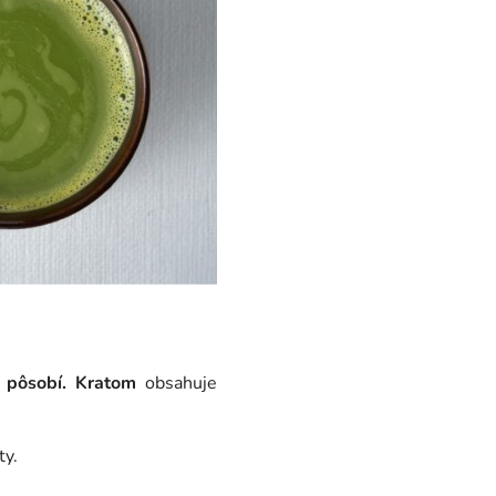
o
pôsobí. Kratom
obsahuje
ty.