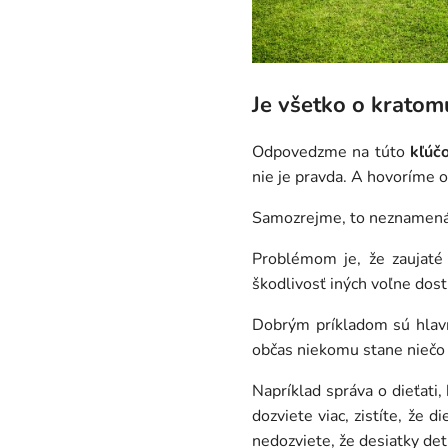
Je všetko o kratom
Odpovedzme na túto
kľúč
nie je pravda. A hovoríme 
Samozrejme, to neznamená, 
Problémom je, že zaujaté
škodlivosť iných voľne dost
Dobrým príkladom sú hlavn
občas niekomu stane niečo
Napríklad správa o dieťati,
dozviete viac, zistíte, že
nedozviete, že desiatky det