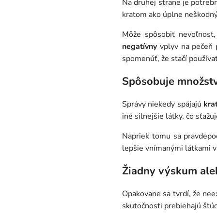
Na druhej strane je potrebn
kratom ako úplne neškodný.
Môže spôsobiť nevoľnosť,
negatívny
vplyv na pečeň 
spomenúť, že stačí používať
Spôsobuje množstv
Správy niekedy spájajú
kra
iné silnejšie látky, čo sťaž
Napriek tomu sa pravdepo
lepšie vnímanými látkami v 
Žiadny výskum ale
Opakovane sa tvrdí, že nee
skutočnosti prebiehajú štúd