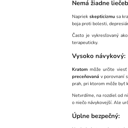
Nemá žiadne liečeb
Napriek
skepticizmu
sa kr
boja proti bolesti, depresiá
Často je vykresľovaný ak
terapeuticky.
Vysoko návykový:
Kratom
môže určite viesť 
preceňovaná
v porovnaní s
prah, pri ktorom môže byť 
Netvrdíme, na rozdiel od n
o niečo návykovejší. Ale ur
Úplne bezpečný: