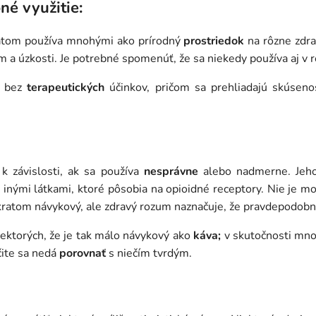
né využitie:
atom používa mnohými ako prírodný
prostriedok
na rôzne zdra
m a úzkosti. Je potrebné spomenúť, že sa niekedy používa aj v re
o bez
terapeutických
účinkov, pričom sa prehliadajú skúsenos
k závislosti, ak sa používa
nesprávne
alebo nadmerne. Jeho
 inými látkami, ktoré pôsobia na opioidné receptory. Nie je mo
kratom návykový, ale zdravý rozum naznačuje, že pravdepodobn
iektorých, že je tak málo návykový ako
káva;
v skutočnosti mno
čite sa nedá
porovnať
s niečím tvrdým.