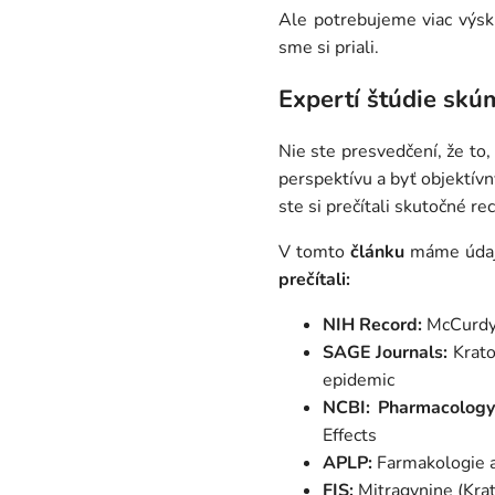
Ale potrebujeme viac výsku
sme si prial
i.
Expertí štúdie skú
Nie ste presvedčení, že to
perspektívu a byť objektív
ste si prečítali skutočné r
V tomto
článku
máme údaje,
prečítali:
NIH Record:
McCurdy 
SAGE Journals:
Krato
epidemic
NCBI: Pharmacology
Effects
APLP:
Farmakologie a
FIS:
Mitragynine (Krat