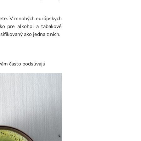
vete. V mnohých európskych
ko pre alkohol a tabakové
ifikovaný ako jedna z nich.
 vám často podsúvajú