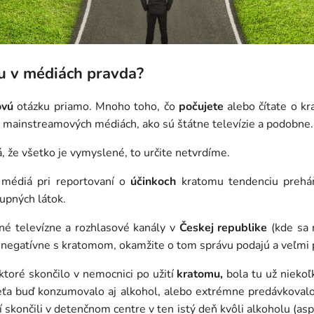
u v médiách pravda?
ovú
otázku priamo. Mnoho toho, čo
počujete
alebo čítate o k
o mainstreamových médiách, ako sú štátne televízie a podobne.
že všetko je vymyslené, to určite netvrdíme.
 médiá pri reportovaní o
účinkoch
kratomu tendenciu preháň
upných látok.
é televízne a rozhlasové kanály v
Českej republike
(kde sa 
 negatívne s kratomom, okamžite o tom správu podajú a veľmi 
 ktoré skončilo v nemocnici po užití
kratomu,
bola tu už niekoľ
 dieťa buď konzumovalo aj alkohol, alebo extrémne predávkova
í skončili v detenčnom centre v ten istý deň kvôli alkoholu (as