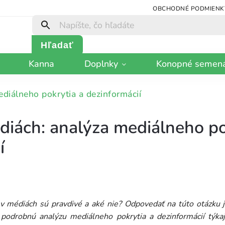
OBCHODNÉ PODMIENK
Hľadať
Kanna
Doplnky
Konopné semen
diálneho pokrytia a dezinformácií
iách: analýza mediálneho po
í
v médiách sú pravdivé a aké nie? Odpovedať na túto otázku j
si podrobnú analýzu mediálneho pokrytia a dezinformácií týka