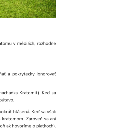
ratomu v médiách, rozhodne
ať a pokrytecky ignorovať
nachádza Kratomit). Keď sa
pútavo.
kokrát hlásená. Keď sa však
lo kratomom. Zároveň sa ani
poň ak hovoríme o piatkoch).