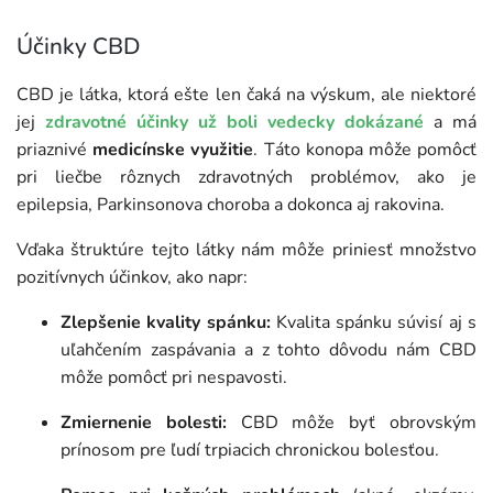
Účinky CBD
CBD je látka, ktorá ešte len čaká na výskum, ale niektoré
jej
zdravotné účinky už boli vedecky dokázané
a má
priaznivé
medicínske využitie
. Táto konopa môže pomôcť
pri liečbe rôznych zdravotných problémov, ako je
epilepsia, Parkinsonova choroba a dokonca aj rakovina.
Vďaka štruktúre tejto látky nám môže priniesť množstvo
pozitívnych účinkov, ako napr:
Zlepšenie kvality spánku:
Kvalita spánku súvisí aj s
uľahčením zaspávania a z tohto dôvodu nám CBD
môže pomôcť pri nespavosti.
Zmiernenie bolesti:
CBD môže byť obrovským
prínosom pre ľudí trpiacich chronickou bolesťou.