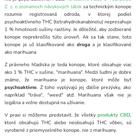
Z. z. o zoznamoch návykových látok
sa technickým konope
rozumie registrovaná odroda, v ktorej podiel
psychoaktívneho THC (tetrahydrokanabinolu) nepresahuje
1 % hmotnosti sušiny rastliny. Je dôležité, aby zozbierané
konope neprekročilo túto úroveň. Ak sa tak stane, toto
konope je už klasifikované ako
droga
a je klasifikované
ako marihuana.
Z právneho hľadiska je teda konope, ktoré obsahuje viac
ako 1 % THC v sušine, "marihuana". Medzi ľuďmi je dobre
známe, že marihuana je konope, ktoré môže byť
psychoaktívne
. Z toho vyplývajú jej ďalšie prezývky, ako
napríklad "tráva", "weed" atď. Marihuana však nie je
legálna a voľne dostupná na užívanie.
V praxi si môžeme predstaviť, že všetky
produkty CBD
,
ktoré obsahujú THC alebo neobsahujú THC vôbec, sú
vyrobené z priemyselného konope, nie z marihuany.