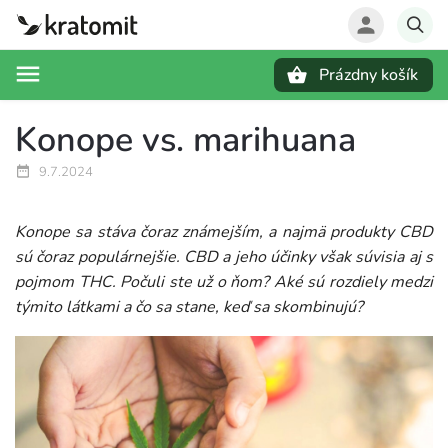
Prázdny košík
Hľadať
Konope vs. marihuana
9.7.2024
Konope sa stáva čoraz známejším, a najmä produkty CBD
sú čoraz populárnejšie. CBD a jeho účinky však súvisia aj s
pojmom THC. Počuli ste už o ňom? Aké sú rozdiely medzi
týmito látkami a čo sa stane, keď sa skombinujú?