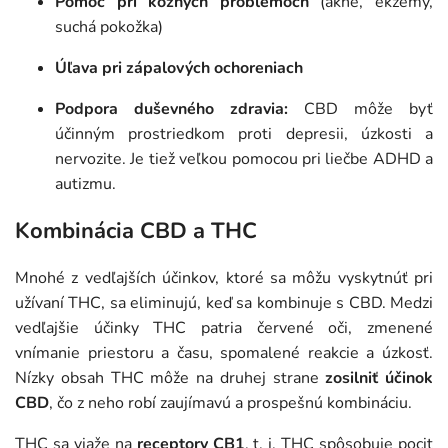
Pomoc pri kožných problémoch
(akné, ekzémy,
suchá pokožka)
Úľava pri zápalových ochoreniach
Podpora duševného zdravia:
CBD môže byť
účinným prostriedkom proti depresii, úzkosti a
nervozite. Je tiež veľkou pomocou pri liečbe ADHD a
autizmu.
Kombinácia CBD a THC
Mnohé z vedľajších účinkov, ktoré sa môžu vyskytnúť pri
užívaní THC, sa eliminujú, keď sa kombinuje s CBD. Medzi
vedľajšie účinky THC patria červené oči, zmenené
vnímanie priestoru a času, spomalené reakcie a úzkosť.
Nízky obsah THC môže na druhej strane
zosilniť účinok
CBD
, čo z neho robí zaujímavú a prospešnú kombináciu.
THC sa viaže na
receptory CB1
, t. j. THC spôsobuje pocit