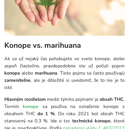
Konope vs. marihuana
Ak sa už nejaký čas pohybujete vo svete konope, alebo
aspoň čiastočne, pravdepodobne ste už počuli pojem
konope
alebo
marihuana
. Tieto pojmy sa často používajú
zameniteľne
, ale je dôležité si uvedomiť, že to nie je to
isté.
Hlavným rozdielom
medzi týmito pojmami je
obsah THC
.
Termín
konope
sa používa na označenie konope s
obsahom THC
do 1 %
. Do roku 2021 bol obsah THC
stanovený na 0,3 %. Ide o tzv.
technické konope
, ktoré
nie je psychoaktívne. Podľa
nariadenia vlády č. 463/2013