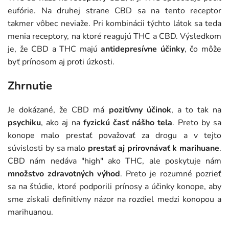
eufórie. Na druhej strane CBD sa na tento receptor
takmer vôbec neviaže. Pri kombinácii týchto látok sa teda
menia receptory, na ktoré reagujú THC a CBD. Výsledkom
je, že CBD a THC majú
antidepresívne účinky
, čo môže
byť prínosom aj proti úzkosti.
Zhrnutie
Je dokázané, že CBD má
pozitívny účinok
, a to tak na
psychiku
, ako aj na
fyzickú časť nášho tela
. Preto by sa
konope malo prestať považovať za drogu a v tejto
súvislosti by sa malo
prestať aj prirovnávať k marihuane
.
CBD nám nedáva "high" ako THC, ale poskytuje nám
množstvo zdravotných výhod
. Preto je rozumné pozrieť
sa na štúdie, ktoré podporili prínosy a účinky konope, aby
sme získali definitívny názor na rozdiel medzi konopou a
marihuanou.