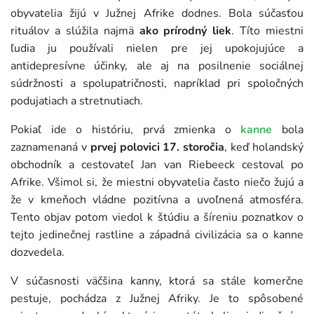
obyvatelia žijú v Južnej Afrike dodnes. Bola súčasťou
rituálov a slúžila najmä
ako prírodný liek
. Títo miestni
ľudia ju používali nielen pre jej upokojujúce a
antidepresívne účinky, ale aj na posilnenie sociálnej
súdržnosti a spolupatričnosti, napríklad pri spoločných
podujatiach a stretnutiach.
Pokiaľ ide o históriu, prvá zmienka o
kanne
bola
zaznamenaná v
prvej polovici 17. storočia
, keď holandský
obchodník a cestovateľ Jan van Riebeeck cestoval po
Afrike. Všimol si, že miestni obyvatelia často niečo žujú a
že v kmeňoch vládne pozitívna a uvoľnená atmosféra.
Tento objav potom viedol k štúdiu a šíreniu poznatkov o
tejto jedinečnej rastline a západná civilizácia sa o kanne
dozvedela.
V súčasnosti väčšina kanny, ktorá sa stále komerčne
pestuje, pochádza z Južnej Afriky. Je to spôsobené