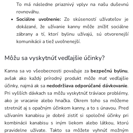
To má následne priaznivý vplyv na našu duševnú
rovnováhu.
Sociálne uvoľnenie:
Zo skúseností užívateľov je
dokázané, že užívanie kanny môže znížiť sociálne
zábrany a tí, ktorí bylinu užívajú, sú otvorenejší
komunikácii a tiež uvoľnenejší.
Môžu sa vyskytnúť vedľajšie účinky?
Kanna sa vo všeobecnosti považuje za
bezpečnú bylinu
,
avšak ako každý prírodný produkt môže mať vedľajšie
účinky, najmä ak sa
nedodržiava odporúčané dávkovanie
.
Pri vyšších dávkach sa môžu vyskytnúť tráviace problémy,
ako je vracanie alebo hnačka. Okrem toho sa môžeme
stretnúť aj s opačným účinkom kanny, a to s únavou. Pred
užívaním kanabisu je dobré zistiť si spoločné účinky pri
kombinácii kanabisu s iným liekom alebo látkou, ktorú
pravidelne užívate. Takto sa môžete vyhnúť možným