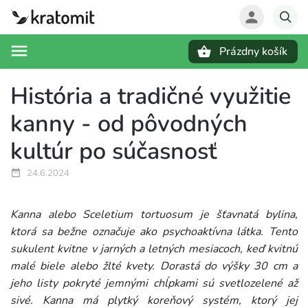
Prázdny košík
Hľadať
História a tradičné využitie
kanny - od pôvodných
kultúr po súčasnosť
24.6.2024
Kanna alebo Sceletium tortuosum je šťavnatá bylina,
ktorá sa bežne označuje ako psychoaktívna látka. Tento
sukulent kvitne v jarných a letných mesiacoch, keď kvitnú
malé biele alebo žlté kvety. Dorastá do výšky 30 cm a
jeho listy pokryté jemnými chĺpkami sú svetlozelené až
sivé. Kanna má plytký koreňový systém, ktorý jej