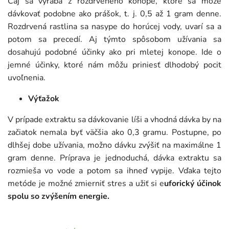
Čaj sa vyrába z rozdrveného konope, ktoré sa môže
dávkovať podobne ako prášok, t. j. 0,5 až 1 gram denne.
Rozdrvená rastlina sa nasype do horúcej vody, uvarí sa a
potom sa precedí. Aj týmto spôsobom užívania sa
dosahujú podobné účinky ako pri mletej konope. Ide o
jemné účinky, ktoré nám môžu priniesť dlhodobý pocit
uvoľnenia.
Výťažok
V prípade extraktu sa dávkovanie líši a vhodná dávka by na
začiatok nemala byť väčšia ako 0,3 gramu. Postupne, po
dlhšej dobe užívania, možno dávku zvýšiť na maximálne 1
gram denne. Príprava je jednoduchá, dávka extraktu sa
rozmieša vo vode a potom sa ihneď vypije. Vďaka tejto
metóde je možné zmierniť stres a užiť si e
uforický účinok
spolu so zvýšením energie.