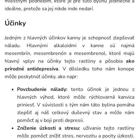
miestnym podnebím, ktoré je pre túto bylinu jedinečné a
ideálne, pretože sa jej nikde inde nedarí.
Účinky
Jedným z hlavných účinkov kanny je schopnosť zlepšovať
náladu. Hlavnými alkaloidmi v kanne sú najmä
mesembrín, mesembrenón a mesembrenol, ktoré majú
hlavný vplyv na účinky tejto rastliny a pôsobia
ako
prírodné antidepresíva
. V dôsledku toho nám konope
môže poskytnúť účinky, ako napr:
Povzbudenie nálady:
tento účinok je jednou z
hlavných výhod, ktoré môže rýchlovarná kanvica
priniesť. V súvislosti s tým nám táto bylina pomáha
zlepšiť aj náš celkový duševný stav a môže nám
pomôcť aj v boji proti depresii.
Zníženie úzkosti a stresu:
užívanie tejto rastliny
môže pomôcť znížiť stres, nervozitu a pocity úzkosti.